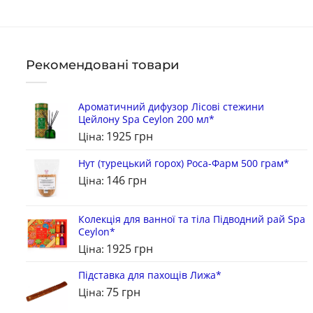
Рекомендовані товари
Ароматичний дифузор Лісові стежини
Цейлону Spa Ceylon 200 мл*
1925
грн
Ціна:
Нут (турецький горох) Роса-Фарм 500 грам*
146
грн
Ціна:
Колекція для ванної та тіла Підводний рай Spa
Ceylon*
1925
грн
Ціна:
Підставка для пахощів Лижа*
75
грн
Ціна: