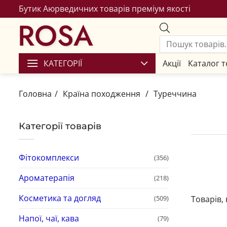
Бутик Аюрведичних товарів преміум якості
ROSA
КАТЕГОРІЇ
Акції
Каталог т
Головна
/
Країна походження
/
Туреччина
Категорії товарів
Фітокомплекси
(356)
Ароматерапія
(218)
Косметика та догляд
(509)
Товарів,
Напої, чаї, кава
(79)