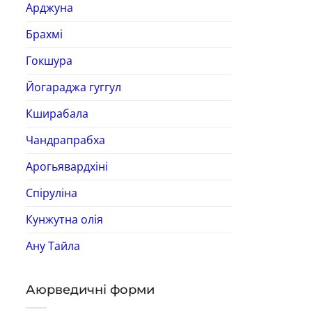
Арджуна
Брахмі
Гокшура
Йогараджа гуггул
Кширабала
Чандрапрабха
Арогьявардхіні
Спіруліна
Кунжутна олія
Ану Тайла
Аюрведичні форми