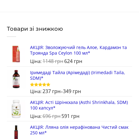
Товари зі знижкою
АКЦІЯ: Зволожуючий гель Алое, Кардамон та
Троянда Spa Ceylon 100 мл*
1148
грн
624
грн
Ціна:
Іримедаді Тайла (Арімедаді) (Irimedadi Taila,
SDM)*
237
грн
349
грн
Ціна:
–
Оцінено в
5
з 5
АКЦІЯ: Асті Шрінкхала (Asthi Shrinkhala, SDM)
100 капсул*
696
грн
591
грн
Ціна:
АКЦІЯ: Лляна олія нерафінована Чистий смак
250 мл*