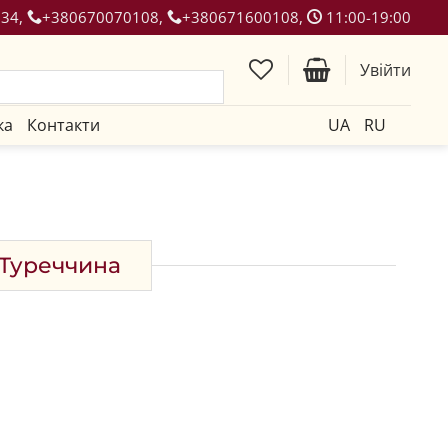
134,
+380670070108,
+380671600108,
11:00-19:00
Увійти
ка
Контакти
UA
RU
 Туреччина