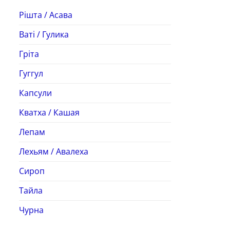
Рішта / Асава
Ваті / Гулика
Гріта
Гуггул
Капсули
Кватха / Кашая
Лепам
Лехьям / Авалеха
Сироп
Тайла
Чурна