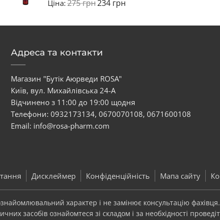
275
грн
234
грн
Ціна:
Адреса та контакти
Магазин "Бутік Аюрведи ROSA"
Київ, вул. Михайлівська 24-А
Відчинено з 11:00 до 19:00 щодня
Телефони:
0932173134
,
0670070108
,
0671600108
Email:
info@rosa-pharm.com
тання
Дисклеймер
Конфіденційність
Мапа сайту
Ко
 ознайомлювальний характер і не замінює консультацію фахівця
чних засобів ознайомтеся зі складом і за необхідності проведіт