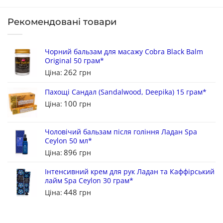
Рекомендовані товари
Чорний бальзам для масажу Cobra Black Balm
Original 50 грам*
262
Ціна:
грн
Пахощі Сандал (Sandalwood, Deepika) 15 грам*
100
Ціна:
грн
Чоловічий бальзам після гоління Ладан Spa
Ceylon 50 мл*
896
Ціна:
грн
Інтенсивний крем для рук Ладан та Каффірський
лайм Spa Ceylon 30 грам*
448
Ціна:
грн