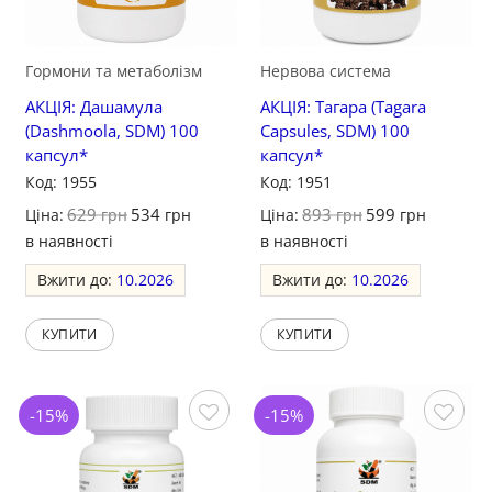
Гормони та метаболізм
Нервова система
АКЦІЯ: Дашамула
АКЦІЯ: Тагара (Tagara
(Dashmoola, SDM) 100
Capsules, SDM) 100
капсул*
капсул*
Код: 1955
Код: 1951
629
534
893
599
Ціна:
грн
грн
Ціна:
грн
грн
в наявності
в наявності
Вжити до:
10.2026
Вжити до:
10.2026
КУПИТИ
КУПИТИ
-15%
-15%
Зберегти
Зберегти