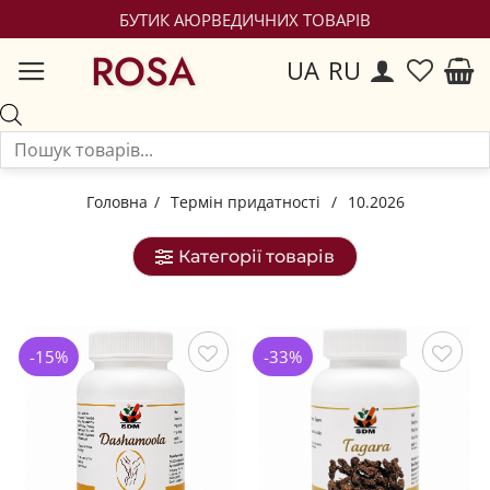
БУТИК АЮРВЕДИЧНИХ ТОВАРІВ
ROSA
UA
RU
Головна
/
Термін придатності
/
10.2026
Категорії товарів
-15%
-33%
Зберегти
Зберегти