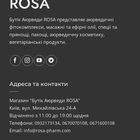
ROSA
Бутік Аюрведи ROSA представляє аюрведичні
фітокомплекси, масажні та ефірні олії, спеції та
прянощі, пахощі, аюрведичну косметику,
вегетаріанські продукти.
Адреса та контакти
Магазин "Бутік Аюрведи ROSA"
Київ, вул. Михайлівська 24-А
Відчинено з 11:00 до 19:00 щодня
Телефони:
,
,
0932173134
0670070108
0671600108
Email:
info@rosa-pharm.com