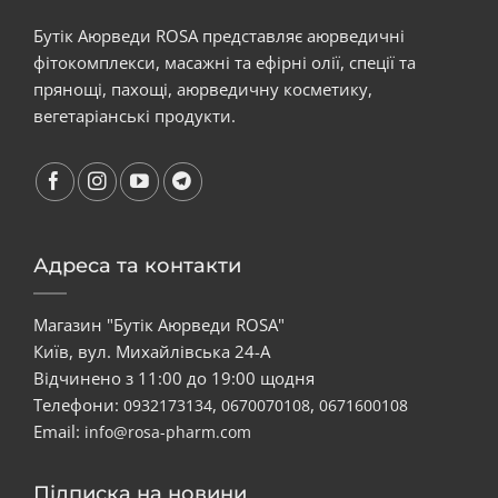
Бутік Аюрведи ROSA представляє аюрведичні
фітокомплекси, масажні та ефірні олії, спеції та
прянощі, пахощі, аюрведичну косметику,
вегетаріанські продукти.
Адреса та контакти
Магазин "Бутік Аюрведи ROSA"
Київ, вул. Михайлівська 24-А
Відчинено з 11:00 до 19:00 щодня
Телефони:
,
,
0932173134
0670070108
0671600108
Email:
info@rosa-pharm.com
Підписка на новини