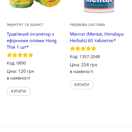
Імунітет та захист
Нервова система
Трав’яний інгалятор з
Ментат (Mentat, Himalaya
ефірними оліями Hong
Herbals) 60 таблеток*
Thai 1 шт*
Оцінено в
Код: 1357-2048
5
з 5
Оцінено в
Код: 0890
254
Ціна:
грн
5
з 5
120
Ціна:
грн
в наявності
в наявності
КУПИТИ
КУПИТИ