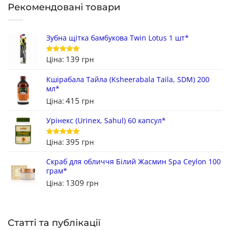
Рекомендовані товари
Зубна щітка бамбукова Twin Lotus 1 шт*
139
Ціна:
грн
Оцінено в
5
з 5
Кшірабала Тайла (Ksheerabala Taila, SDM) 200
мл*
415
Ціна:
грн
Урінекс (Urinex, Sahul) 60 капсул*
395
Ціна:
грн
Оцінено в
5
з 5
Скраб для обличчя Білий Жасмин Spa Ceylon 100
грам*
1309
Ціна:
грн
Статті та публікації