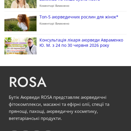
Коментарі Вимкнено
Топ-5 аюрведичних рослин для жінок*
Коментарі Вимкнено
Консультація лікаря аюрведи Авраменко
Ю. М. з 24 по 30 червня 2026 року
ROSA
Бутік Аюрведи ROSA представляє аюрведичні
фітокомплекси, масажні та ефірні олії, спеції та
прянощі, пахощі, аюрведичну косметику,
вегетаріанські продукти.