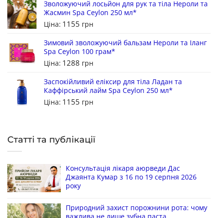
Зволожуючий лосьйон для рук та тіла Нероли та
Жасмин Spa Ceylon 250 мл*
1155
Ціна:
грн
Зимовий зволожуючий бальзам Нероли та Іланг
Spa Ceylon 100 грам*
1288
Ціна:
грн
Заспокійливий еліксир для тіла Ладан та
Каффірський лайм Spa Ceylon 250 мл*
1155
Ціна:
грн
Статті та публікації
Консультація лікаря аюрведи Дас
Джаянта Кумар з 16 по 19 серпня 2026
року
Природний захист порожнини рота: чому
важлива не лише зубна паста