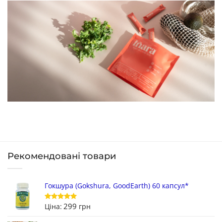
Рекомендовані товари
Гокшура (Gokshura, GoodEarth) 60 капсул*
299
Ціна:
грн
Оцінено в
5
з 5