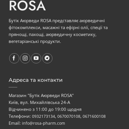
ROSA
Бутік Аюрведи ROSA представляє аюрведичні
фітокомплекси, масажні та ефірні олії, спеції та
прянощі, пахощі, аюрведичну косметику,
вегетаріанські продукти.
Адреса та контакти
Магазин "Бутік Аюрведи ROSA"
Київ, вул. Михайлівська 24-А
Відчинено з 11:00 до 19:00 щодня
Телефони:
,
,
0932173134
0670070108
0671600108
Email:
info@rosa-pharm.com