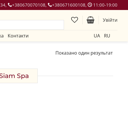
134,
+380670070108,
+380671600108,
11:00-19:00
Увійти
ка
Контакти
UA
RU
Показано один результат
 Siam Spa