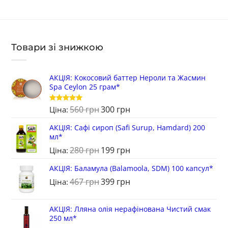
Товари зі знижкою
АКЦІЯ: Кокосовий баттер Нероли та Жасмин
Spa Ceylon 25 грам*
560
грн
300
грн
Оцінено в
Ціна:
5
з 5
АКЦІЯ: Cафі сироп (Safi Surup, Hamdard) 200
мл*
280
грн
199
грн
Ціна:
АКЦІЯ: Баламула (Balamoola, SDM) 100 капсул*
467
грн
399
грн
Ціна:
АКЦІЯ: Лляна олія нерафінована Чистий смак
250 мл*