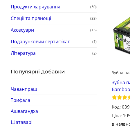
Продукти харчування
(50)
Спеції та прянощі
(33)
Аксесуари
(15)
Подарунковий сертифікат
(1)
Література
(2)
Популярні добавки
Зубна па
Зубна п
Чаванпраш
Bamboo 
Трифала
Оцінен
Код: 03
5
з 5
Ашвагандха
10
Ціна:
Шатаварі
в наявно