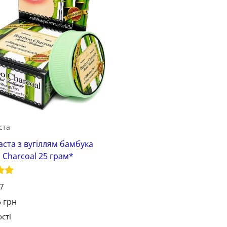
Зберегти
ста
аста з вугіллям бамбука
Charcoal 25 грам*
о в
97
5
грн
сті