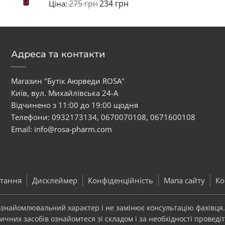
275
грн
234
грн
Ціна:
Адреса та контакти
Магазин "Бутік Аюрведи ROSA"
Київ, вул. Михайлівська 24-А
Відчинено з 11:00 до 19:00 щодня
Телефони:
0932173134
,
0670070108
,
0671600108
Email:
info@rosa-pharm.com
тання
Дисклеймер
Конфіденційність
Мапа сайту
Ко
 ознайомлювальний характер і не замінює консультацію фахівця
чних засобів ознайомтеся зі складом і за необхідності проведіт