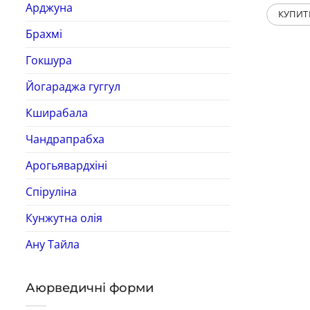
Арджуна
КУПИТ
Брахмі
Гокшура
Йогараджа гуггул
Кширабала
Чандрапрабха
Арогьявардхіні
Спіруліна
Кунжутна олія
Ану Тайла
Аюрведичні форми