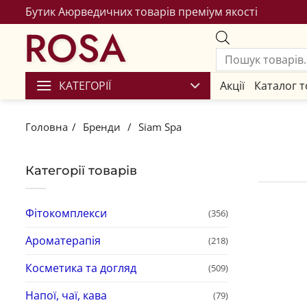
Бутик Аюрведичних товарів преміум якості
ROSA
КАТЕГОРІЇ
Акції
Каталог т
Головна
/
Бренди
/
Siam Spa
Категорії товарів
Фітокомплекси
(356)
Ароматерапія
(218)
Косметика та догляд
(509)
Напої, чаї, кава
(79)