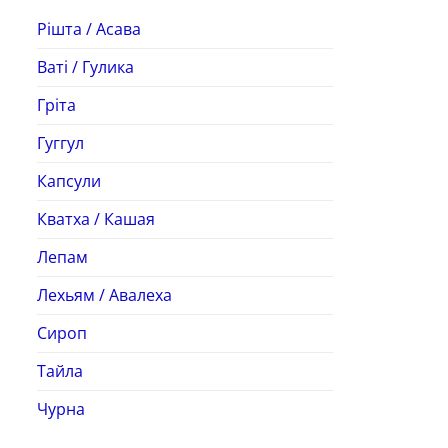
Рішта / Асава
Ваті / Гулика
Гріта
Гуггул
Капсули
Кватха / Кашая
Лепам
Лехьям / Авалеха
Сироп
Тайла
Чурна