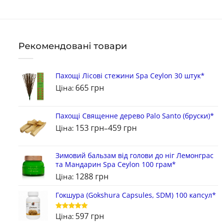
Рекомендовані товари
Пахощі Лісові стежини Spa Ceylon 30 штук*
665
грн
Ціна:
Пахощі Священне дерево Palo Santo (бруски)*
153
грн
459
грн
Ціна:
–
Зимовий бальзам від голови до ніг Лемонграс
та Мандарин Spa Ceylon 100 грам*
1288
грн
Ціна:
Гокшура (Gokshura Capsules, SDM) 100 капсул*
597
грн
Ціна:
Оцінено в
5
з 5