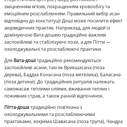
зміцненням м’язів, покращенням кровообігу та
емоційним розслабленням. Правильний вибір асан
відповідно до конституції Доші може посилити ефект
аюрведичних практик. Наприклад, для людей із
домінуючою Вата-дошею традиційно важливі
заспокійливі та стабілізуючі пози, а для Пітти —
охолоджувальні та розслаблюючі практики.
Для
Вата-доші
традиційно рекомендуються
заспокійливі асани, такі як Врикшасана (поза
дерева), Баддха Конасана (поза метелика), Баласана
(поза дитини). До традиційних ритуалів належать
самомасаж теплими оліями, вживання теплих і
поживних страв, а також ранній відпочинок.
Пітта-доша
традиційно пов’язана з
охолоджувальними та розслаблюючими
практиками, зокрема Шавасана (поза трупа), Чандра