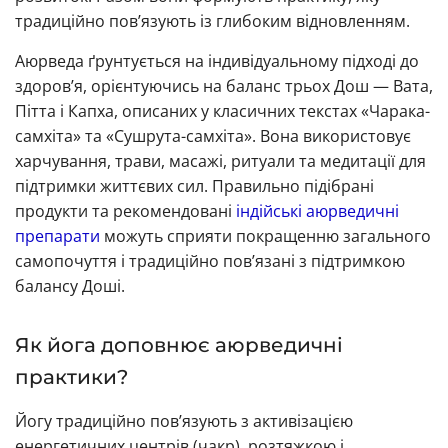
традиційно пов’язують із глибоким відновленням.
Аюрведа ґрунтується на індивідуальному підході до
здоров’я, орієнтуючись на баланс трьох Дош — Вата,
Пітта і Капха, описаних у класичних текстах «Чарака-
самхіта» та «Сушрута-самхіта». Вона використовує
харчування, трави, масажі, ритуали та медитації для
підтримки життєвих сил. Правильно підібрані
продукти та рекомендовані
індійські аюрведичні
препарати
можуть сприяти покращенню загального
самопочуття і традиційно пов’язані з підтримкою
балансу Доші.
Як йога доповнює аюрведичні
практики?
Йогу традиційно пов’язують з активізацією
енергетичних центрів (чакр), розтяжкою і