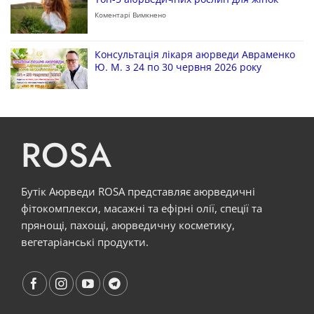
Коментарі Вимкнено
Консультація лікаря аюрведи Авраменко
Ю. М. з 24 по 30 червня 2026 року
ROSA
Бутік Аюрведи ROSA представляє аюрведичні
фітокомплекси, масажні та ефірні олії, спеції та
прянощі, пахощі, аюрведичну косметику,
вегетаріанські продукти.