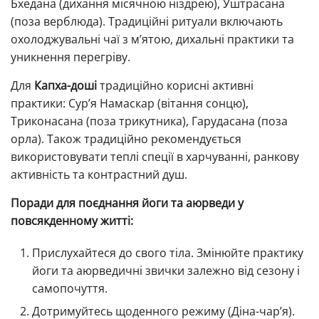
Бхедана (дихання місячною ніздрею), Уштрасана
(поза верблюда). Традиційні ритуали включають
охолоджувальні чаї з м’ятою, дихальні практики та
уникнення перегріву.
Для
Капха-доші
традиційно корисні активні
практики: Сур’я Намаскар (вітання сонцю),
Триконасана (поза трикутника), Гарудасана (поза
орла). Також традиційно рекомендується
використовувати теплі спеції в харчуванні, ранкову
активність та контрастний душ.
Поради для поєднання йоги та аюрведи у
повсякденному житті:
Прислухайтеся до свого тіла. Змінюйте практику
йоги та аюрведичні звички залежно від сезону і
самопочуття.
Дотримуйтесь щоденного режиму (Діна-чар’я).