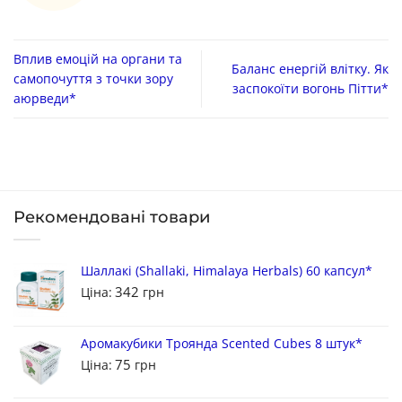
Вплив емоцій на органи та
Баланс енергій влітку. Як
самопочуття з точки зору
заспокоїти вогонь Пітти*
аюрведи*
Рекомендовані товари
Шаллакі (Shallaki, Himalaya Herbals) 60 капсул*
342
Ціна:
грн
Аромакубики Троянда Scented Cubes 8 штук*
75
Ціна:
грн