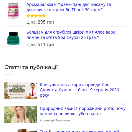
Аромабальзам Франжіпані для масажу та
догляду за шкірою Be Thank 30 грам*
295
Ціна:
грн
Оцінено в
5
з 5
Бальзам для огрубілої шкіри п'ят Алое вера,
лимон та м'ята Spa Ceylon 25 грам*
511
Ціна:
грн
Статті та публікації
Консультація лікаря аюрведи Дас
Джаянта Кумар з 16 по 19 серпня 2026
року
Природний захист порожнини рота: чому
важлива не лише зубна паста
Коментарі Вимкнено
Топ-5 аюрведичних рослин для жінок*