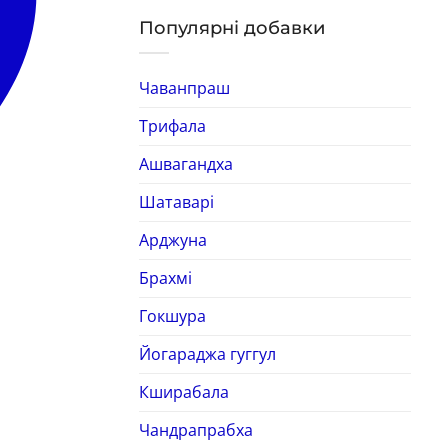
Популярні добавки
Чаванпраш
Трифала
Ашвагандха
Шатаварі
Арджуна
Брахмі
Гокшура
Йогараджа гуггул
Кширабала
Чандрапрабха