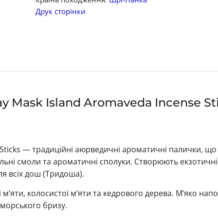
Друк сторінки
 Mask Island Aromaveda Incense Sti
e Sticks — традиційні аюрведичні ароматичні палички, що
ральні смоли та ароматичні сполуки. Створюють екзотичн
я всіх дош (Тридоша).
 м’яти, колосистої м’яти та кедрового дерева. М’яко нап
морського бризу.