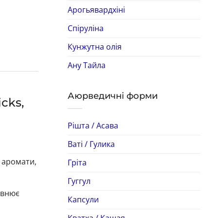
Арогьявардхіні
Спіруліна
Кунжутна олія
Ану Тайла
Аюрведичні форми
cks,
Рішта / Асава
Ваті / Гулика
і аромати,
Гріта
Гуггул
овнює
Капсули
Кватха / Кашая