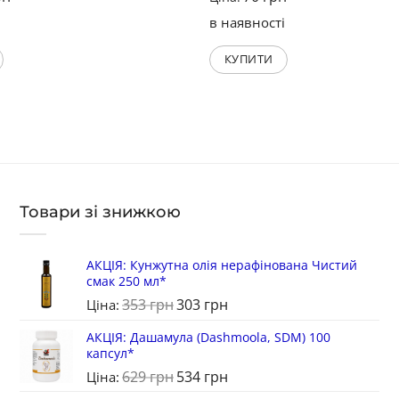
і
в наявності
КУПИТИ
Товари зі знижкою
АКЦІЯ: Кунжутна олія нерафінована Чистий
смак 250 мл*
353
грн
303
грн
Ціна:
АКЦІЯ: Дашамула (Dashmoola, SDM) 100
капсул*
629
грн
534
грн
Ціна: