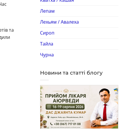
Час
Лепам
Лехьям / Авалеха
тів та
Сироп
юдили
Тайла
Чурна
Новини та статті блогу