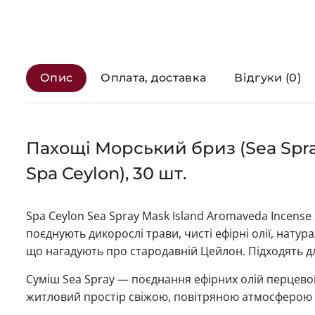
Опис
Оплата, доставка
Відгуки (0)
Пахощі Морський бриз (Sea Spray
Spa Ceylon), 30 шт.
Spa Ceylon Sea Spray Mask Island Aromaveda Incens
поєднують дикорослі трави, чисті ефірні олії, нату
що нагадують про стародавній Цейлон. Підходять дл
Суміш Sea Spray — поєднання ефірних олій перцевої
житловий простір свіжою, повітряною атмосферою 