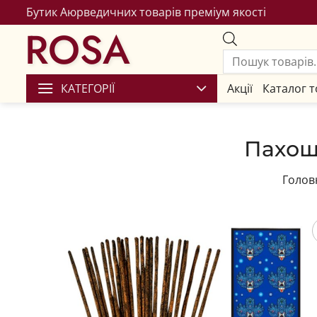
Бутик Аюрведичних товарів преміум якості
ROSA
КАТЕГОРІЇ
Акції
Каталог т
Пахощ
Голов
Збере