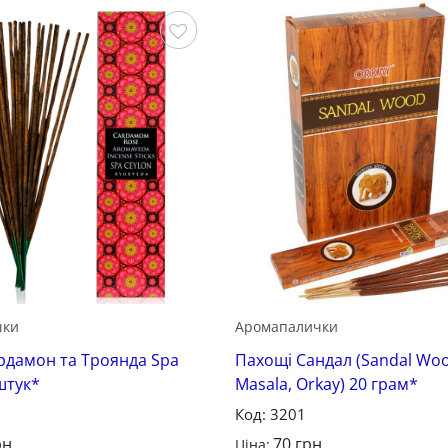
Зберегти
чки
Аромапалички
рдамон та Троянда Spa
Пахощі Сандал (Sandal Wo
штук*
Masala, Orkay) 20 грам*
Код: 3201
рн
70
грн
Ціна: