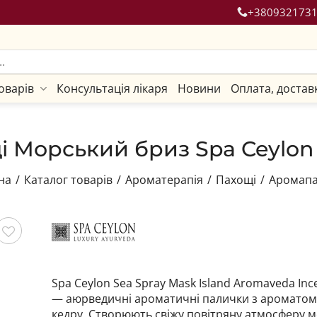
+380932173
оварів
Консультація лікаря
Новини
Оплата, достав
і Морський бриз Spa Ceylon 
на
/
Каталог товарів
/
Ароматерапія
/
Пахощі
/
Аромап
гти
Spa Ceylon Sea Spray Mask Island Aromaveda Ince
— аюрведичні ароматичні палички з ароматом 
кедру. Створюють свіжу повітряну атмосферу 