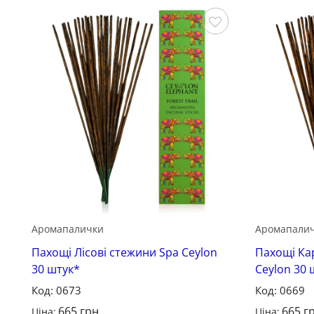
Зберегти
Аромапалички
Аромапали
Пахощі Лісові стежини Spa Ceylon
Пахощі Ка
30 штук*
Ceylon 30 
Код: 0673
Код: 0669
665
грн
665
г
Ціна:
Ціна: