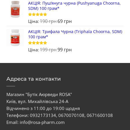
АКЦІЯ: Пуш’януга чурна (Pushyanuga Choorna,
SDM) 100 грам*
190
грн
69
грн
Оцінено в
Ціна:
5
з 5
АКЦІЯ: Трифала Чурна (Triphala Choorna, SDM)
100 грам*
199
грн
99
грн
Оцінено в
Ціна:
5
з 5
Адреса та контакти
Магазин "Бутік Аюрведи ROSA"
Київ, вул. Михайлівська 24-А
Відчинено з 11:00 до 19:00 щодня
Телефони:
0932173134
,
0670070108
,
0671600108
Email:
info@rosa-pharm.com