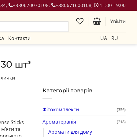
134,
+380670070108,
+380671600108,
11:00-19:00
Увійти
ка
Контакти
UA
RU
30 шт*
алички
Категорії товарів
Фітокомплекси
(356)
Ароматерапія
(218)
nse Sticks
м’яти та
Аромати для дому
морського