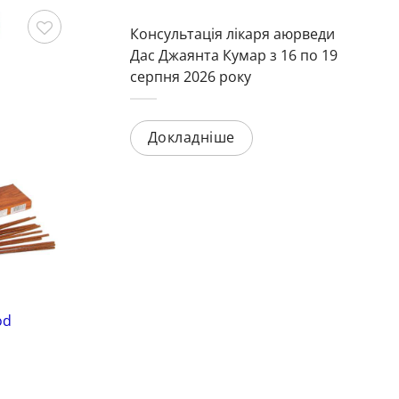
Консультація лікаря аюрведи
Дас Джаянта Кумар з 16 по 19
Зберегти
Зберегти
серпня 2026 року
Докладніше
Аромапалички
Ар
od
Пахощі Мирра (Mirra Masala, Orkay)
Па
15 грам*
Код: 3368
Оц
Ко
5
з
100
грн
Ціна: