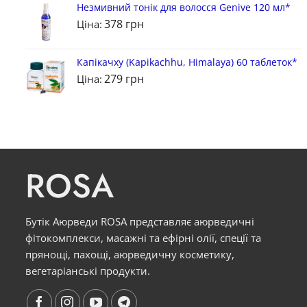
Незмивний тонік для волосся Genive 120 мл*
378
грн
Ціна:
Капікачху (Kapikachhu, Himalaya) 60 таблеток*
279
грн
Ціна:
ROSA
Бутік Аюрведи ROSA представляє аюрведичні
фітокомплекси, масажні та ефірні олії, спеції та
прянощі, пахощі, аюрведичну косметику,
вегетаріанські продукти.