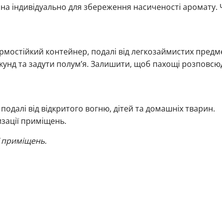
на індивідуально для збереження насиченості аромату. 
рмостійкий контейнер, подалі від легкозаймистих предме
секунд та задути полум’я. Залишити, щоб пахощі розповс
подалі від відкритого вогню, дітей та домашніх тварин.
зації приміщень.
 приміщень.