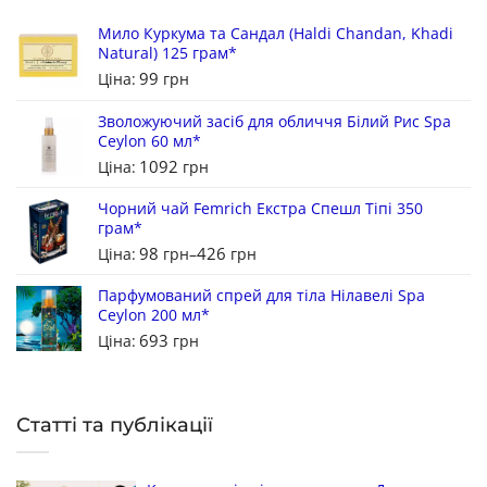
Мило Куркума та Сандал (Haldi Chandan, Khadi
Natural) 125 грам*
99
Ціна:
грн
Зволожуючий засіб для обличчя Білий Рис Spa
Ceylon 60 мл*
1092
Ціна:
грн
Чорний чай Femrich Екстра Спешл Тіпі 350
грам*
98
426
Ціна:
грн
–
грн
Парфумований спрей для тіла Нілавелі Spa
Ceylon 200 мл*
693
Ціна:
грн
Статті та публікації