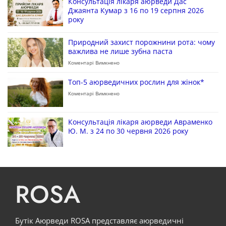
Консультація лікаря аюрведи Дас
Джаянта Кумар з 16 по 19 серпня 2026
року
Природний захист порожнини рота: чому
важлива не лише зубна паста
Коментарі Вимкнено
Топ-5 аюрведичних рослин для жінок*
Коментарі Вимкнено
Консультація лікаря аюрведи Авраменко
Ю. М. з 24 по 30 червня 2026 року
ROSA
Бутік Аюрведи ROSA представляє аюрведичні