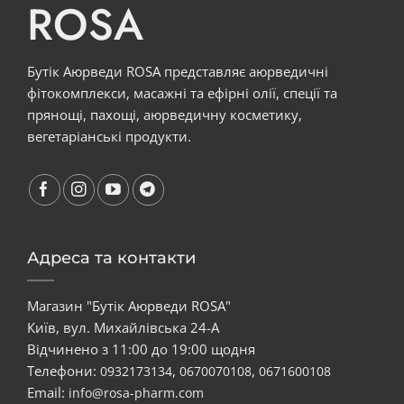
ROSA
Бутік Аюрведи ROSA представляє аюрведичні
фітокомплекси, масажні та ефірні олії, спеції та
прянощі, пахощі, аюрведичну косметику,
вегетаріанські продукти.
Адреса та контакти
Магазин "Бутік Аюрведи ROSA"
Київ, вул. Михайлівська 24-А
Відчинено з 11:00 до 19:00 щодня
Телефони:
,
,
0932173134
0670070108
0671600108
Email:
info@rosa-pharm.com