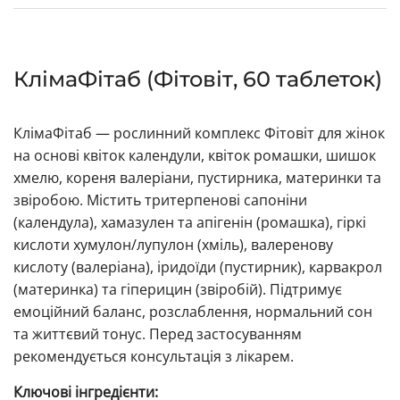
КлімаФітаб (Фітовіт, 60 таблеток)
КлімаФітаб — рослинний комплекс Фітовіт для жінок
на основі квіток календули, квіток ромашки, шишок
хмелю, кореня валеріани, пустирника, материнки та
звіробою. Містить тритерпенові сапоніни
(календула), хамазулен та апігенін (ромашка), гіркі
кислоти хумулон/лупулон (хміль), валеренову
кислоту (валеріана), іридоїди (пустирник), карвакрол
(материнка) та гіперицин (звіробій). Підтримує
емоційний баланс, розслаблення, нормальний сон
та життєвий тонус. Перед застосуванням
рекомендується консультація з лікарем.
Ключові інгредієнти: