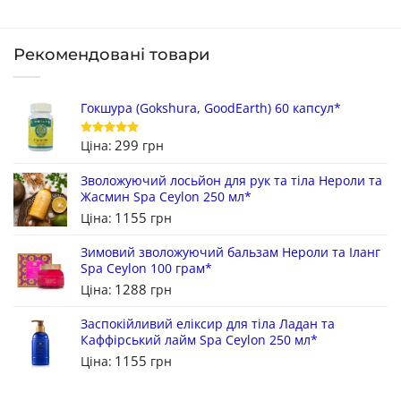
Рекомендовані товари
Гокшура (Gokshura, GoodEarth) 60 капсул*
299
Ціна:
грн
Оцінено в
5
з 5
Зволожуючий лосьйон для рук та тіла Нероли та
Жасмин Spa Ceylon 250 мл*
1155
Ціна:
грн
Зимовий зволожуючий бальзам Нероли та Іланг
Spa Ceylon 100 грам*
1288
Ціна:
грн
Заспокійливий еліксир для тіла Ладан та
Каффірський лайм Spa Ceylon 250 мл*
1155
Ціна:
грн