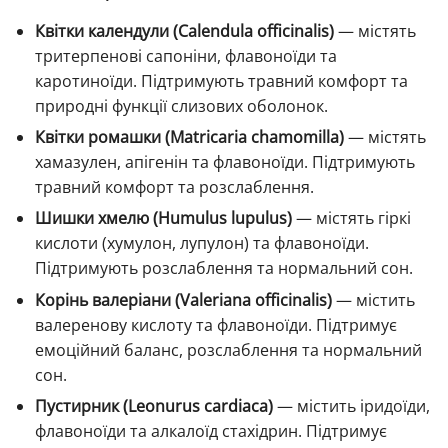
Квітки календули (Calendula officinalis)
— містять
тритерпенові сапоніни, флавоноїди та
каротиноїди. Підтримують травний комфорт та
природні функції слизових оболонок.
Квітки ромашки (Matricaria chamomilla)
— містять
хамазулен, апігенін та флавоноїди. Підтримують
травний комфорт та розслаблення.
Шишки хмелю (Humulus lupulus)
— містять гіркі
кислоти (хумулон, лупулон) та флавоноїди.
Підтримують розслаблення та нормальний сон.
Корінь валеріани (Valeriana officinalis)
— містить
валеренову кислоту та флавоноїди. Підтримує
емоційний баланс, розслаблення та нормальний
сон.
Пустирник (Leonurus cardiaca)
— містить іридоїди,
флавоноїди та алкалоїд стахідрин. Підтримує