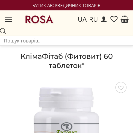
БУТИК АЮРВЕДИЧНИХ ТОВАРІВ
ROSA
UA
RU
КлімаФітаб (Фитовит) 60
таблеток*
Зберегти