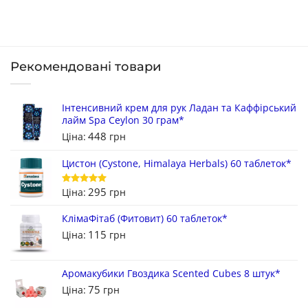
Рекомендовані товари
Інтенсивний крем для рук Ладан та Каффірський
лайм Spa Ceylon 30 грам*
448
Ціна:
грн
Цистон (Cystone, Himalaya Herbals) 60 таблеток*
295
Ціна:
грн
Оцінено в
5
з 5
КлімаФітаб (Фитовит) 60 таблеток*
115
Ціна:
грн
Аромакубики Гвоздика Scented Cubes 8 штук*
75
Ціна:
грн