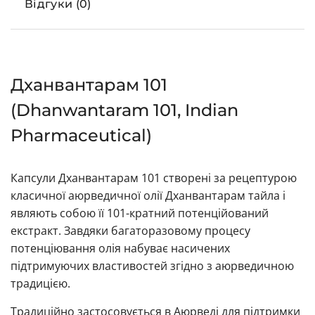
Відгуки (0)
Дханвантарам 101
(Dhanwantaram 101, Indian
Pharmaceutical)
Капсули Дханвантарам 101 створені за рецептурою
класичної аюрведичної олії Дханвантарам тайла і
являють собою її 101-кратний потенційований
екстракт. Завдяки багаторазовому процесу
потенціювання олія набуває насичених
підтримуючих властивостей згідно з аюрведичною
традицією.
Традиційно застосовується в Аюрведі для підтримки