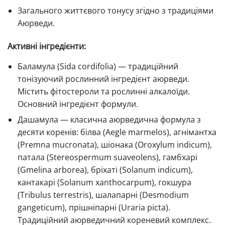
Загального життєвого тонусу згідно з традиціями
Аюрведи.
Активні інгредієнти:
Баламула (Sida cordifolia) — традиційний
тонізуючий рослинний інгредієнт аюрведи.
Містить фітостероли та рослинні алкалоїди.
Основний інгредієнт формули.
Дашамула — класична аюрведична формула з
десяти коренів: білва (Aegle marmelos), агнімантха
(Premna mucronata), шіонака (Oroxylum indicum),
патала (Stereospermum suaveolens), гамбхарі
(Gmelina arborea), бріхаті (Solanum indicum),
кантакарі (Solanum xanthocarpum), гокшура
(Tribulus terrestris), шалапарні (Desmodium
gangeticum), прішніпарні (Uraria picta).
Традиційний аюрведичний кореневий комплекс.