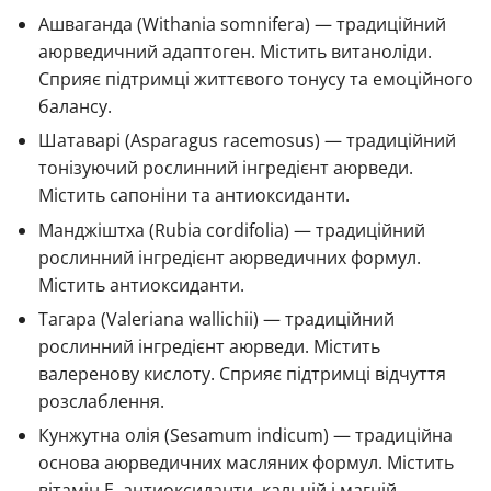
Ашваганда (Withania somnifera) — традиційний
аюрведичний адаптоген. Містить витаноліди.
Сприяє підтримці життєвого тонусу та емоційного
балансу.
Шатаварі (Asparagus racemosus) — традиційний
тонізуючий рослинний інгредієнт аюрведи.
Містить сапоніни та антиоксиданти.
Манджіштха (Rubia cordifolia) — традиційний
рослинний інгредієнт аюрведичних формул.
Містить антиоксиданти.
Тагара (Valeriana wallichii) — традиційний
рослинний інгредієнт аюрведи. Містить
валеренову кислоту. Сприяє підтримці відчуття
розслаблення.
Кунжутна олія (Sesamum indicum) — традиційна
основа аюрведичних масляних формул. Містить
вітамін E, антиоксиданти, кальцій і магній.