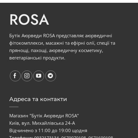
ROSA
Бутік Аюрведи ROSA представляє аюрведичні
фітокомплекси, масажні та ефірні олії, спеції та
прянощі, пахощі, аюрведичну косметику,
вегетаріанські продукти.
Адреса та контакти
Магазин "Бутік Аюрведи ROSA"
Київ, вул. Михайлівська 24-А
Відчинено з 11:00 до 19:00 щодня
Телефони:
,
,
0932173134
0670070108
0671600108