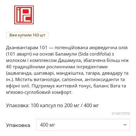
Вже купили
163
Дханвантарам 101 — потенційована аюрведична олія
(101 аварті) на основі Баламули (Sida cordifolia) з
молоком і комплексом Дашамула, збагачена більш ніж
40 традиційними рослинними інгредієнтами
(ашваганда, шатаварі, манджіштха, тагара, девадару та
ін.). Містить витаноліди, сапоніни, антиоксиданти та
ефірні олії. Підтримує життєвий тонус, баланс Вата та
м’язово-суглобовий комфорт.
100 капсул по 200 мг / 400 мг
ОЧИСТИТИ
Упаковка