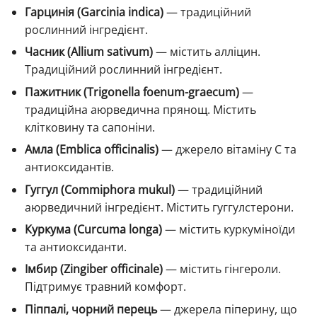
Гарцинія (Garcinia indica)
— традиційний
рослинний інгредієнт.
Часник (Allium sativum)
— містить алліцин.
Традиційний рослинний інгредієнт.
Пажитник (Trigonella foenum-graecum)
—
традиційна аюрведична прянощ. Містить
клітковину та сапоніни.
Амла (Emblica officinalis)
— джерело вітаміну C та
антиоксидантів.
Гуггул (Commiphora mukul)
— традиційний
аюрведичний інгредієнт. Містить гуггулстерони.
Куркума (Curcuma longa)
— містить куркуміноїди
та антиоксиданти.
Імбир (Zingiber officinale)
— містить гінгероли.
Підтримує травний комфорт.
Піппалі, чорний перець
— джерела піперину, що