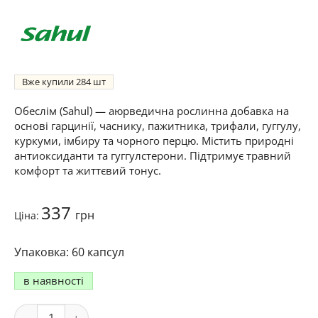
Вже купили
284
Обеслім (Sahul) — аюрведична рослинна добавка на
основі гарцинії, часнику, пажитника, трифали, гуггулу,
куркуми, імбиру та чорного перцю. Містить природні
антиоксиданти та гуггулстерони. Підтримує травний
комфорт та життєвий тонус.
337
грн
Ціна:
60 капсул
в наявності