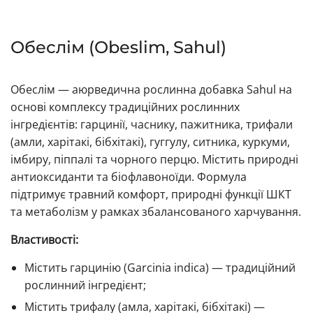
Обеслім (Obeslim, Sahul)
Обеслім — аюрведична рослинна добавка Sahul на
основі комплексу традиційних рослинних
інгредієнтів: гарцинії, часнику, пажитника, трифали
(амли, харітакі, бібхітакі), гуггулу, ситника, куркуми,
імбиру, піппалі та чорного перцю. Містить природні
антиоксиданти та біофлавоноїди. Формула
підтримує травний комфорт, природні функції ШКТ
та метаболізм у рамках збалансованого харчування.
Властивості:
Містить гарцинію (Garcinia indica) — традиційний
рослинний інгредієнт;
Містить трифалу (амла, харітакі, бібхітакі) —