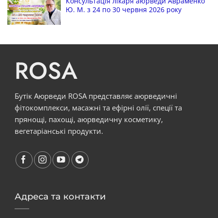
Консультація лікаря аюрведи Авраменко
Ю. М. з 24 по 30 червня 2026 року
ROSA
Бутік Аюрведи ROSA представляє аюрведичні
фітокомплекси, масажні та ефірні олії, спеції та
прянощі, пахощі, аюрведичну косметику,
вегетаріанські продукти.
Адреса та контакти