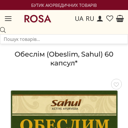
БУТИК АЮРВЕДИЧНИХ ТОВАРІВ
ROSA
UA
RU
Обеслім (Obeslim, Sahul) 60
капсул*
Зберегти