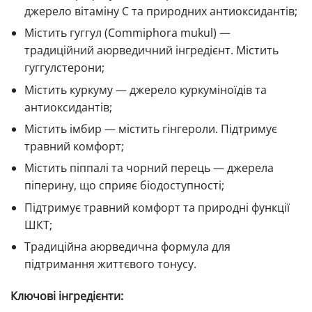
джерело вітаміну C та природних антиоксидантів;
Містить гуггул (Commiphora mukul) —
традиційний аюрведичний інгредієнт. Містить
гуггулстерони;
Містить куркуму — джерело куркуміноїдів та
антиоксидантів;
Містить імбир — містить гінгероли. Підтримує
травний комфорт;
Містить піппалі та чорний перець — джерела
піперину, що сприяє біодоступності;
Підтримує травний комфорт та природні функції
ШКТ;
Традиційна аюрведична формула для
підтримання життєвого тонусу.
Ключові інгредієнти: