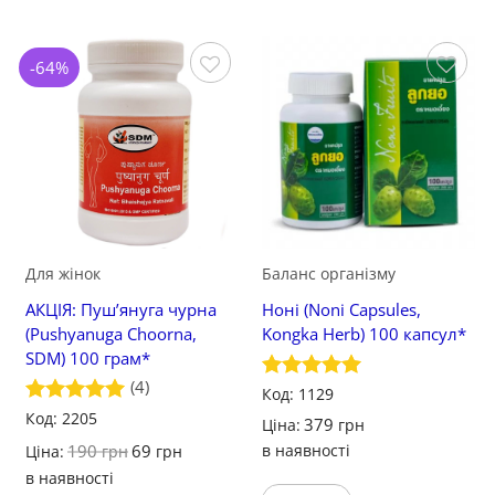
-64%
Зберегти
Зберегти
Для жінок
Баланс організму
АКЦІЯ: Пуш’януга чурна
Ноні (Noni Capsules,
(Pushyanuga Choorna,
Kongka Herb) 100 капсул*
SDM) 100 грам*
(4)
Оцінено в
Код: 1129
5
з 5
Оцінено в
Код: 2205
379
Ціна:
грн
5
з 5
190
69
в наявності
Ціна:
грн
грн
в наявності