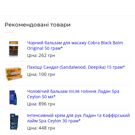
Рекомендовані товари
Чорний бальзам для масажу Cobra Black Balm
Original 50 грам*
262
Ціна:
грн
Пахощі Сандал (Sandalwood, Deepika) 15 грам*
100
Ціна:
грн
Чоловічий бальзам після гоління Ладан Spa
Ceylon 50 мл*
896
Ціна:
грн
Інтенсивний крем для рук Ладан та Каффірський
лайм Spa Ceylon 30 грам*
448
Ціна:
грн