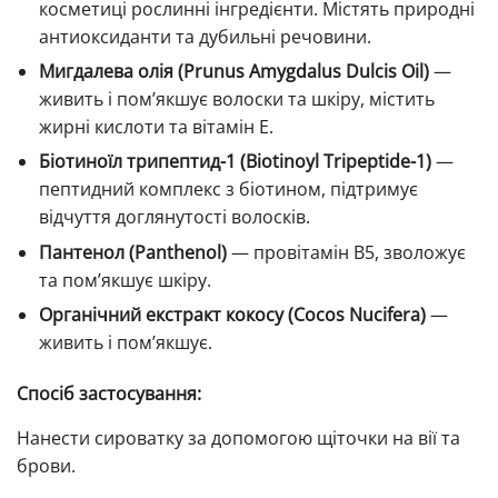
косметиці рослинні інгредієнти. Містять природні
антиоксиданти та дубильні речовини.
Мигдалева олія (Prunus Amygdalus Dulcis Oil)
—
живить і пом’якшує волоски та шкіру, містить
жирні кислоти та вітамін Е.
Біотиноїл трипептид-1 (Biotinoyl Tripeptide-1)
—
пептидний комплекс з біотином, підтримує
відчуття доглянутості волосків.
Пантенол (Panthenol)
— провітамін В5, зволожує
та пом’якшує шкіру.
Органічний екстракт кокосу (Cocos Nucifera)
—
живить і пом’якшує.
Спосіб застосування:
Нанести сироватку за допомогою щіточки на вії та
брови.