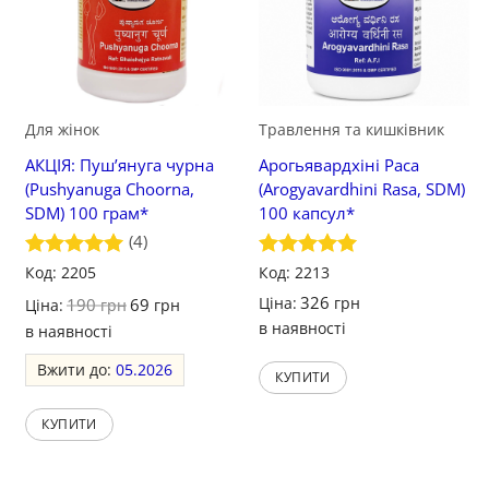
Для жінок
Травлення та кишківник
АКЦІЯ: Пуш’януга чурна
Арогьявардхіні Раса
(Pushyanuga Choorna,
(Arogyavardhini Rasa, SDM)
SDM) 100 грам*
100 капсул*
(4)
Оцінено в
Код: 2205
Оцінено в
Код: 2213
5
з 5
5
з 5
326
Ціна:
грн
190
69
Ціна:
грн
грн
в наявності
в наявності
Вжити до:
05.2026
КУПИТИ
КУПИТИ