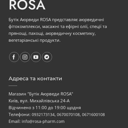
ROSA
Бутік Аюрведи ROSA представляє аюрведичні
фітокомплекси, масажні та ефірні олії, спеції та
прянощі, пахощі, аюрведичну косметику,
вегетаріанські продукти.
Адреса та контакти
Магазин "Бутік Аюрведи ROSA"
Київ, вул. Михайлівська 24-А
Відчинено з 11:00 до 19:00 щодня
Телефони:
,
,
0932173134
0670070108
0671600108
Email:
info@rosa-pharm.com