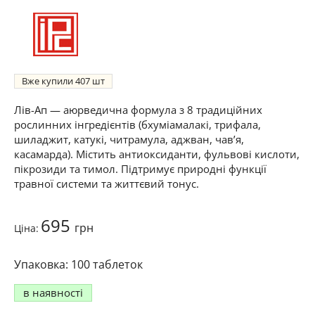
Вже купили
407
Лів-Ап — аюрведична формула з 8 традиційних
рослинних інгредієнтів (бхуміамалакі, трифала,
шиладжит, катукі, читрамула, аджван, чав’я,
касамарда). Містить антиоксиданти, фульвові кислоти,
пікрозиди та тимол. Підтримує природні функції
травної системи та життєвий тонус.
695
грн
Ціна:
100 таблеток
в наявності