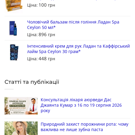
100
Ціна:
грн
Чоловічий бальзам після гоління Ладан Spa
Ceylon 50 мл*
896
Ціна:
грн
Інтенсивний крем для рук Ладан та Каффірський
лайм Spa Ceylon 30 грам*
448
Ціна:
грн
Статті та публікації
Консультація лікаря аюрведи Дас
Джаянта Кумар з 16 по 19 серпня 2026
року
Природний захист порожнини рота: чому
важлива не лише зубна паста