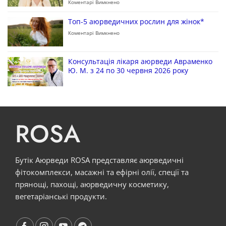
Коментарі Вимкнено
Топ-5 аюрведичних рослин для жінок*
Коментарі Вимкнено
Консультація лікаря аюрведи Авраменко
Ю. М. з 24 по 30 червня 2026 року
ROSA
Бутік Аюрведи ROSA представляє аюрведичні
фітокомплекси, масажні та ефірні олії, спеції та
прянощі, пахощі, аюрведичну косметику,
вегетаріанські продукти.