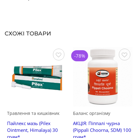
СХОЖІ ТОВАРИ
-78%
Зберегти
Зберегти
Травлення та кишківник
Баланс організму
Пайлекс мазь (Pilex
АКЦІЯ: Піппалі чурна
Ointment, Himalaya) 30
(Pippali Choorna, SDM) 100
грам*
грам*