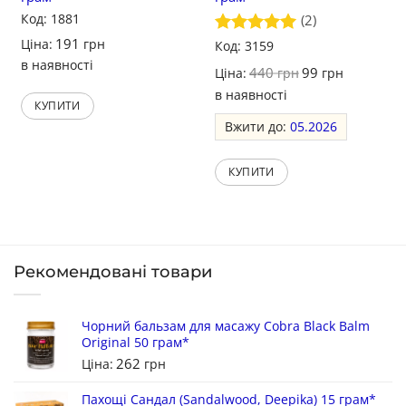
Код: 1881
(2)
191
Ціна:
грн
Оцінено в
Код: 3159
5
з 5
в наявності
440
99
Ціна:
грн
грн
в наявності
КУПИТИ
Вжити до:
05.2026
КУПИТИ
Рекомендовані товари
Чорний бальзам для масажу Cobra Black Balm
Original 50 грам*
262
Ціна:
грн
Пахощі Сандал (Sandalwood, Deepika) 15 грам*