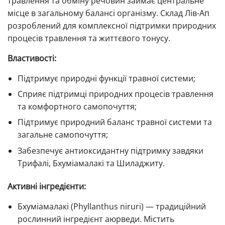
травлення та обміну речовин займає центральне
місце в загальному балансі організму. Склад Лів-Ап
розроблений для комплексної підтримки природних
процесів травлення та життєвого тонусу.
Властивості:
Підтримує природні функції травної системи;
Сприяє підтримці природних процесів травлення
та комфортного самопочуття;
Підтримує природний баланс травної системи та
загальне самопочуття;
Забезпечує антиоксидантну підтримку завдяки
Трифалі, Бхуміамалакі та Шиладжиту.
Активні інгредієнти:
Бхуміамалакі (Phyllanthus niruri) — традиційний
рослинний інгредієнт аюрведи. Містить