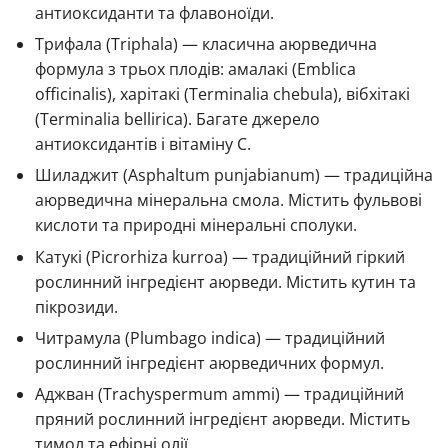
антиоксиданти та флавоноїди.
Трифала (Triphala) — класична аюрведична
формула з трьох плодів: амалакі (Emblica
officinalis), харітакі (Terminalia chebula), вібхітакі
(Terminalia bellirica). Багате джерело
антиоксидантів і вітаміну C.
Шиладжит (Asphaltum punjabianum) — традиційна
аюрведична мінеральна смола. Містить фульвові
кислоти та природні мінеральні сполуки.
Катукі (Picrorhiza kurroa) — традиційний гіркий
рослинний інгредієнт аюрведи. Містить кутин та
пікрозиди.
Читрамула (Plumbago indica) — традиційний
рослинний інгредієнт аюрведичних формул.
Аджван (Trachyspermum ammi) — традиційний
пряний рослинний інгредієнт аюрведи. Містить
тимол та ефірні олії.