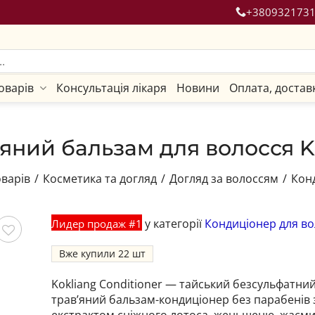
+380932173
оварів
Консультація лікаря
Новини
Оплата, достав
яний бальзам для волосся K
оварів
/
Косметика та догляд
/
Догляд за волоссям
/
Кон
у категорії
Кондиціонер для во
Лидер продаж #1
Вже купили
22
гти
Kokliang Conditioner — тайський безсульфатни
трав’яний бальзам-кондиціонер без парабенів 