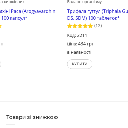
та кишківник
Баланс організму
хіні Раса (Arogyavardhini
Трифала гуггул (Triphala G
 100 капсул*
DS, SDM) 100 таблеток*
(12)
Оцінено в
Код: 2211
5
з 5
рн
434
грн
Ціна:
і
в наявності
КУПИТИ
Товари зі знижкою