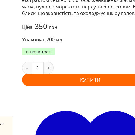
екстрактом сніжного лотоса, женьшеню, жасм
чаєм, пудрою морського перлу та борнеолом. 
блиск, шовковистість та охолоджує шкіру голов
350
Ціна:
грн
200 мл
в наявності
КУПИТИ
час