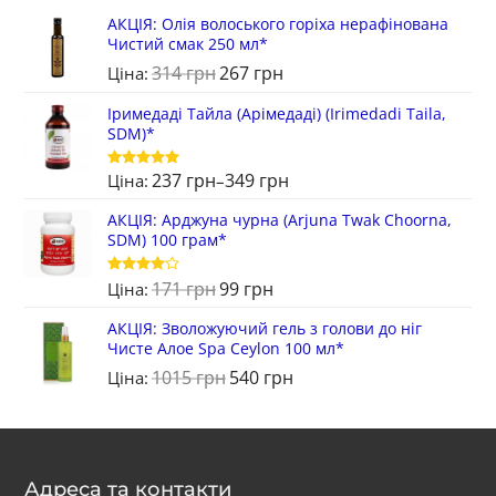
АКЦІЯ: Олія волоського горіха нерафінована
Чистий смак 250 мл*
314
грн
267
грн
Ціна:
Іримедаді Тайла (Арімедаді) (Irimedadi Taila,
SDM)*
237
грн
349
грн
Ціна:
–
Оцінено в
5
з 5
АКЦІЯ: Арджуна чурна (Arjuna Twak Choorna,
SDM) 100 грам*
171
грн
99
грн
Оцінено
Ціна:
в
4
з 5
АКЦІЯ: Зволожуючий гель з голови до ніг
Чисте Алое Spa Ceylon 100 мл*
1015
грн
540
грн
Ціна:
Адреса та контакти