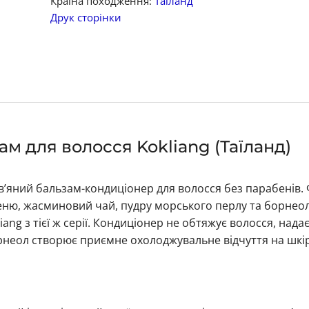
Країна походження:
Таїланд
Друк сторінки
м для волосся Kokliang (Таїланд)
ав’яний бальзам-кондиціонер для волосся без парабенів.
еню, жасминовий чай, пудру морського перлу та борнеол
ang з тієї ж серії. Кондиціонер не обтяжує волосся, нада
рнеол створює приємне охолоджувальне відчуття на шкір