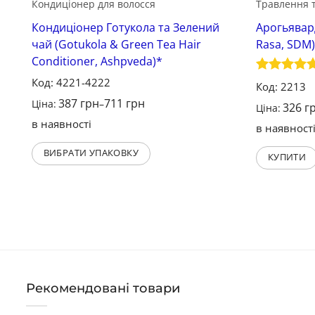
Кондиціонер для волосся
Травлення 
Кондиціонер Готукола та Зелений
Арогьявард
чай (Gotukola & Green Tea Hair
Rasa, SDM)
Conditioner, Ashpveda)*
Код: 4221-4222
Оцінено в
Код: 2213
5
з 5
387
грн
711
грн
Ціна:
–
326
г
Ціна:
в наявності
в наявност
ВИБРАТИ УПАКОВКУ
КУПИТИ
Рекомендовані товари