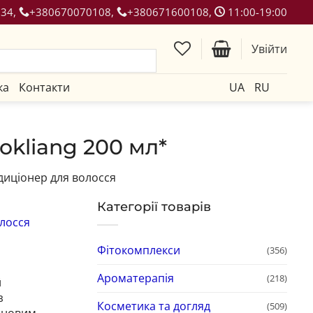
134,
+380670070108,
+380671600108,
11:00-19:00
Увійти
ка
Контакти
UA
RU
okliang 200 мл*
диціонер для волосся
Категорії товарів
лосся
Фітокомплекси
(356)
Ароматерапія
(218)
й
з
Косметика та догляд
(509)