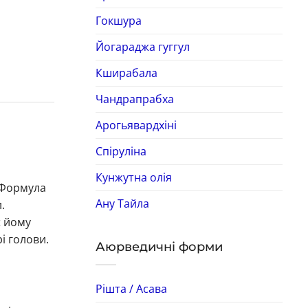
Гокшура
Йогараджа гуггул
Кширабала
Чандрапрабха
Арогьявардхіні
Спіруліна
Кунжутна олія
 Формула
Ану Тайла
.
є йому
і голови.
Аюрведичні форми
Рішта / Асава