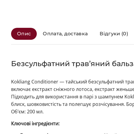
Опис
Оплата, доставка
Відгуки (0)
Безсульфатний трав’яний бальза
Kokliang Conditioner — тайський безсульфатний тр
включає екстракт сніжного лотоса, екстракт женьш
Підходить для використання в парі з шампунем Kokli
блиск, шовковистість та полегшує розчісування. Бо
Об’єм: 200 мл.
Ключові інгредієнти: