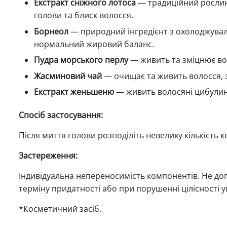
Екстракт сніжного лотоса
— традиційний рослинн
голови та блиск волосся.
Борнеол
— природний інгредієнт з охолоджуваль
нормальний жировий баланс.
Пудра морського перлу
— живить та зміцнює во
Жасминовий чай
— очищає та живить волосся, 
Екстракт женьшеню
— живить волосяні цибулини
Спосіб застосування:
Після миття голови розподіліть невелику кількість
Застереження:
Індивідуальна непереносимість компонентів. Не доп
терміну придатності або при порушенні цілісності у
*Косметичний засіб.