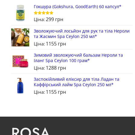
Гокшура (Gokshura, GoodEarth) 60 капсул*
299
грн
Ціна:
Оцінено в
5
з 5
Зволожуючий лосьйон для рук та тіла Нероли
та Жасмин Spa Ceylon 250 мл*
1155
грн
Ціна:
Зимовий зволожуючий бальзам Нероли та
Іланг Spa Ceylon 100 грам*
1288
грн
Ціна:
Заспокійливий еліксир для тіла Ладан та
Каффірський лайм Spa Ceylon 250 мл*
1155
грн
Ціна:
ROSA