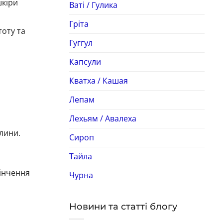
шкіри
Ваті / Гулика
Гріта
тоту та
Гуггул
Капсули
Кватха / Кашая
Лепам
Лехьям / Авалеха
лини.
Сироп
Тайла
кінчення
Чурна
Новини та статті блогу