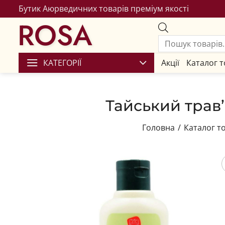
Бутик Аюрведичних товарів преміум якості
ROSA
КАТЕГОРІЇ
Акції
Каталог т
Тайський трав’
Головна
/
Каталог т
Збере