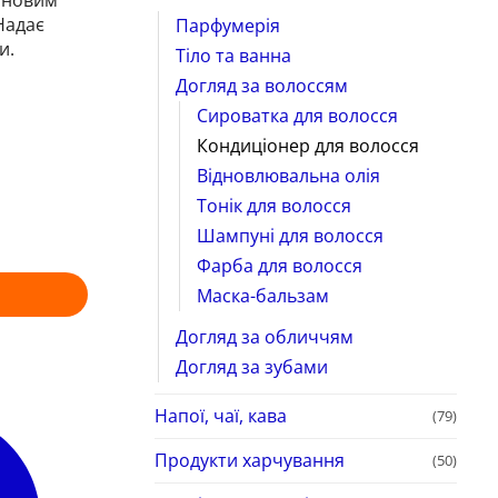
иновим
Надає
Парфумерія
и.
Тіло та ванна
Догляд за волоссям
Сироватка для волосся
Кондиціонер для волосся
Відновлювальна олія
Тонік для волосся
Шампуні для волосся
Фарба для волосся
Маска-бальзам
Догляд за обличчям
Догляд за зубами
Напої, чаї, кава
(79)
Продукти харчування
(50)