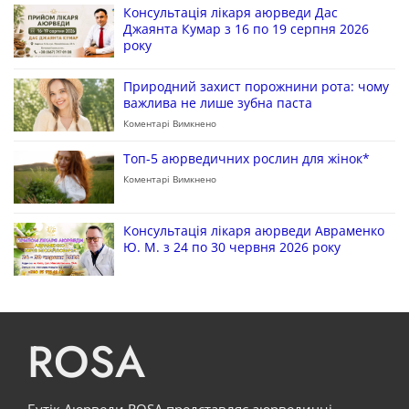
Консультація лікаря аюрведи Дас
Джаянта Кумар з 16 по 19 серпня 2026
року
Природний захист порожнини рота: чому
важлива не лише зубна паста
Коментарі Вимкнено
Топ-5 аюрведичних рослин для жінок*
Коментарі Вимкнено
Консультація лікаря аюрведи Авраменко
Ю. М. з 24 по 30 червня 2026 року
ROSA
Бутік Аюрведи ROSA представляє аюрведичні