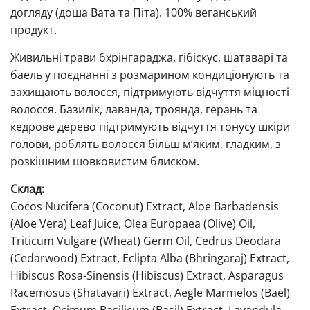
догляду (доша Вата та Піта). 100% веганський
продукт.
Живильні трави бхрінгараджа, гібіскус, шатаварі та
баель у поєднанні з розмарином кондиціонують та
захищають волосся, підтримують відчуття міцності
волосся. Базилік, лаванда, троянда, герань та
кедрове дерево підтримують відчуття тонусу шкіри
голови, роблять волосся більш м’яким, гладким, з
розкішним шовковистим блиском.
Склад:
Cocos Nucifera (Coconut) Extract, Aloe Barbadensis
(Aloe Vera) Leaf Juice, Olea Europaea (Olive) Oil,
Triticum Vulgare (Wheat) Germ Oil, Cedrus Deodara
(Cedarwood) Extract, Eclipta Alba (Bhringaraj) Extract,
Hibiscus Rosa-Sinensis (Hibiscus) Extract, Asparagus
Racemosus (Shatavari) Extract, Aegle Marmelos (Bael)
Extract, Ocimum Basilicum (Basil) Extract, Lavandula