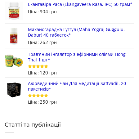
Екангавіра Раса (Ekangaveera Rasa, IPC) 50 грам*
904
Ціна:
грн
Махайогараджа Гуггул (Maha Yograj Guggulu,
Dabur) 40 таблеток*
262
Ціна:
грн
Трав'яний інгалятор з ефірними оліями Hong
Thai 1 шт*
120
Ціна:
грн
Оцінено в
5
з 5
Аюрведичний чай Для медитації Sattvadil, 20
пакетиків*
250
Ціна:
грн
Оцінено в
5
з 5
Статті та публікації