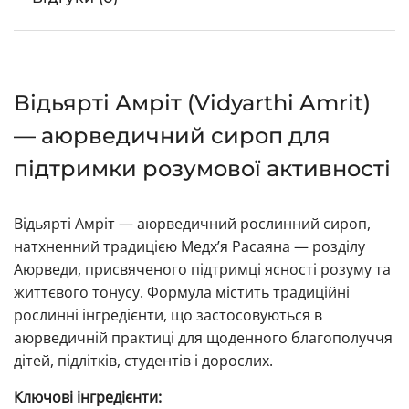
Відьярті Амріт (Vidyarthi Amrit)
— аюрведичний сироп для
підтримки розумової активності
Відьярті Амріт — аюрведичний рослинний сироп,
натхненний традицією Медх’я Расаяна — розділу
Аюрведи, присвяченого підтримці ясності розуму та
життєвого тонусу. Формула містить традиційні
рослинні інгредієнти, що застосовуються в
аюрведичній практиці для щоденного благополуччя
дітей, підлітків, студентів і дорослих.
Ключові інгредієнти: