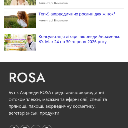
Коментарі Вимкнено
Топ-5 аюрведичних рослин для жінок*
Коментарі Вимкнено
Консультація лікаря аюрведи Авраменко
Ю. М. з 24 по 30 червня 2026 року
ROSA
Бутік Аюрведи ROSA представляє аюрведичні
фітокомплекси, масажні та ефірні олії, спеції та
прянощі, пахощі, аюрведичну косметику,
вегетаріанські продукти.