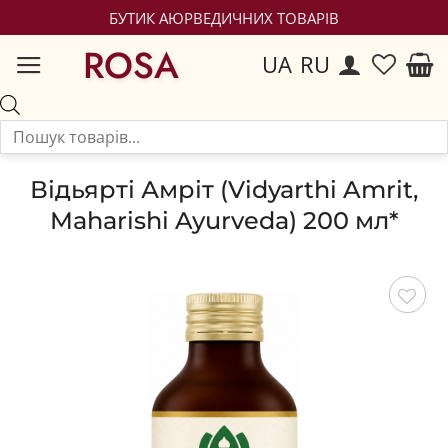
БУТИК АЮРВЕДИЧНИХ ТОВАРІВ
ROSA
UA
RU
Відьярті Амріт (Vidyarthi Amrit,
Maharishi Ayurveda) 200 мл*
Зберегти