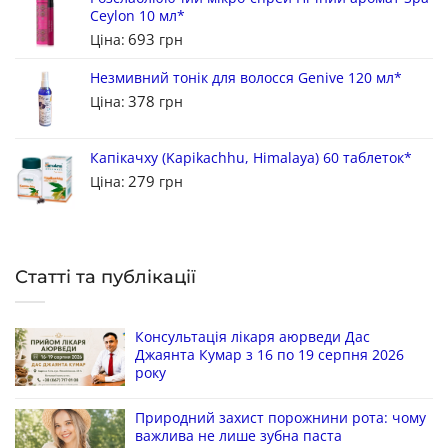
Ceylon 10 мл*
693
Ціна:
грн
Незмивний тонік для волосся Genive 120 мл*
378
Ціна:
грн
Капікачху (Kapikachhu, Himalaya) 60 таблеток*
279
Ціна:
грн
Статті та публікації
Консультація лікаря аюрведи Дас
Джаянта Кумар з 16 по 19 серпня 2026
року
Природний захист порожнини рота: чому
важлива не лише зубна паста