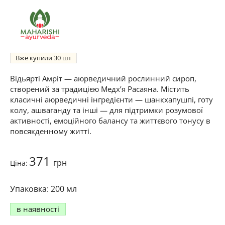
Вже купили
30
Відьярті Амріт — аюрведичний рослинний сироп,
створений за традицією Медх’я Расаяна. Містить
класичні аюрведичні інгредієнти — шанкхапушпі, готу
колу, ашваганду та інші — для підтримки розумової
активності, емоційного балансу та життєвого тонусу в
повсякденному житті.
371
грн
Ціна:
200 мл
в наявності