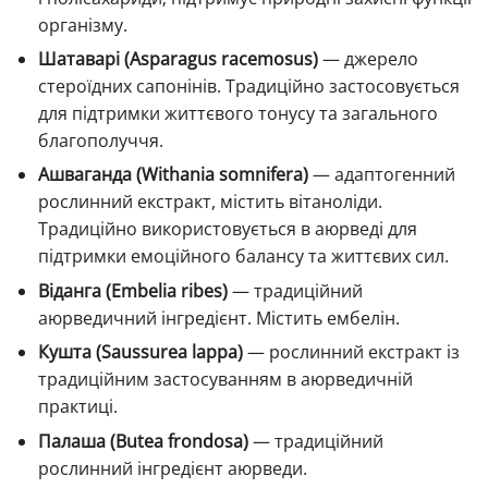
організму.
Шатаварі (Asparagus racemosus)
— джерело
стероїдних сапонінів. Традиційно застосовується
для підтримки життєвого тонусу та загального
благополуччя.
Ашваганда (Withania somnifera)
— адаптогенний
рослинний екстракт, містить вітаноліди.
Традиційно використовується в аюрведі для
підтримки емоційного балансу та життєвих сил.
Віданга (Embelia ribes)
— традиційний
аюрведичний інгредієнт. Містить ембелін.
Кушта (Saussurea lappa)
— рослинний екстракт із
традиційним застосуванням в аюрведичній
практиці.
Палаша (Butea frondosa)
— традиційний
рослинний інгредієнт аюрведи.