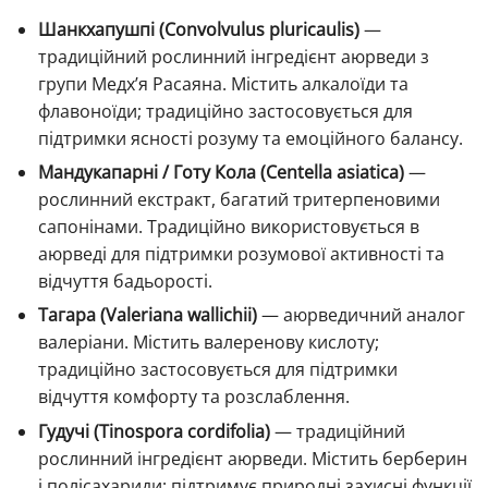
Шанкхапушпі (Convolvulus pluricaulis)
—
традиційний рослинний інгредієнт аюрведи з
групи Медх’я Расаяна. Містить алкалоїди та
флавоноїди; традиційно застосовується для
підтримки ясності розуму та емоційного балансу.
Мандукапарні / Готу Кола (Centella asiatica)
—
рослинний екстракт, багатий тритерпеновими
сапонінами. Традиційно використовується в
аюрведі для підтримки розумової активності та
відчуття бадьорості.
Тагара (Valeriana wallichii)
— аюрведичний аналог
валеріани. Містить валеренову кислоту;
традиційно застосовується для підтримки
відчуття комфорту та розслаблення.
Гудучі (Tinospora cordifolia)
— традиційний
рослинний інгредієнт аюрведи. Містить берберин
і полісахариди; підтримує природні захисні функції