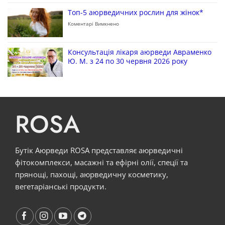
Топ-5 аюрведичних рослин для жінок*
Коментарі Вимкнено
Консультація лікаря аюрведи Авраменко
Ю. М. з 24 по 30 червня 2026 року
ROSA
Бутік Аюрведи ROSA представляє аюрведичні
фітокомплекси, масажні та ефірні олії, спеції та
прянощі, пахощі, аюрведичну косметику,
вегетаріанські продукти.