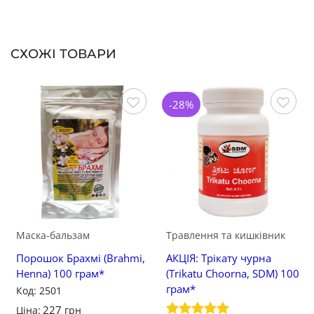
СХОЖІ ТОВАРИ
-28%
Зберегти
Зберегти
Маска-бальзам
Травлення та кишківник
Порошок Брахмі (Brahmi,
АКЦІЯ: Трікату чурна
Henna) 100 грам*
(Trikatu Choorna, SDM) 100
грам*
Код: 2501
227
Ціна:
грн