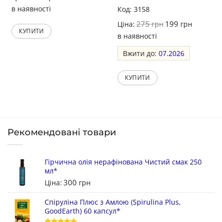
в наявності
Оцінено в
Код: 3158
5
з 5
275
199
Ціна:
грн
грн
КУПИТИ
в наявності
Вжити до:
07.2026
КУПИТИ
Рекомендовані товари
Гірчична олія нерафінована Чистий смак 250
мл*
300
Ціна:
грн
Спіруліна Плюс з Амлою (Spirulina Plus,
GoodEarth) 60 капсул*