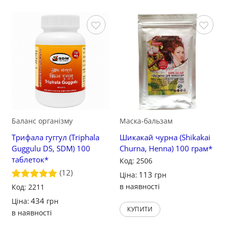
Зберегти
Зберегти
Баланс організму
Маска-бальзам
Трифала гуггул (Triphala
Шикакай чурна (Shikakai
Guggulu DS, SDM) 100
Churna, Henna) 100 грам*
таблеток*
Код: 2506
(12)
113
Ціна:
грн
в наявності
Оцінено в
Код: 2211
5
з 5
434
Ціна:
грн
КУПИТИ
в наявності