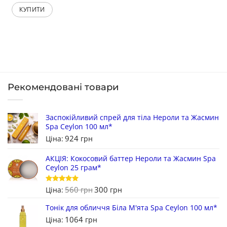
КУПИТИ
Рекомендовані товари
Заспокійливий спрей для тіла Нероли та Жасмин
Spa Ceylon 100 мл*
924
Ціна:
грн
АКЦІЯ: Кокосовий баттер Нероли та Жасмин Spa
Ceylon 25 грам*
560
300
Оцінено в
Ціна:
грн
грн
5
з 5
Тонік для обличчя Біла М'ята Spa Ceylon 100 мл*
1064
Ціна:
грн