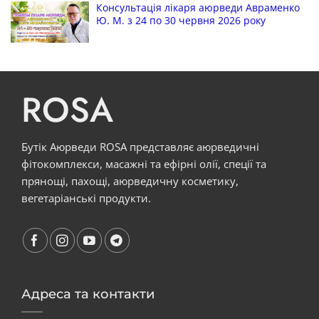
Консультація лікаря аюрведи Авраменко
Ю. М. з 24 по 30 червня 2026 року
ROSA
Бутік Аюрведи ROSA представляє аюрведичні
фітокомплекси, масажні та ефірні олії, спеції та
прянощі, пахощі, аюрведичну косметику,
вегетаріанські продукти.
Адреса та контакти