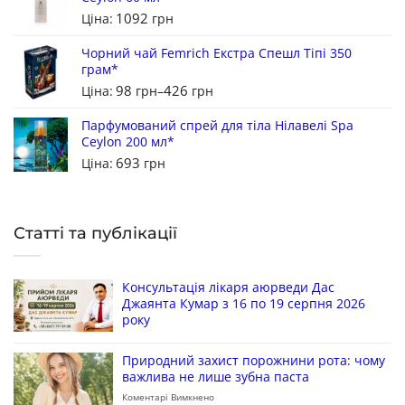
1092
Ціна:
грн
Чорний чай Femrich Екстра Спешл Тіпі 350
грам*
98
426
Ціна:
грн
–
грн
Парфумований спрей для тіла Нілавелі Spa
Ceylon 200 мл*
693
Ціна:
грн
Статті та публікації
Консультація лікаря аюрведи Дас
Джаянта Кумар з 16 по 19 серпня 2026
року
Природний захист порожнини рота: чому
важлива не лише зубна паста
Коментарі Вимкнено