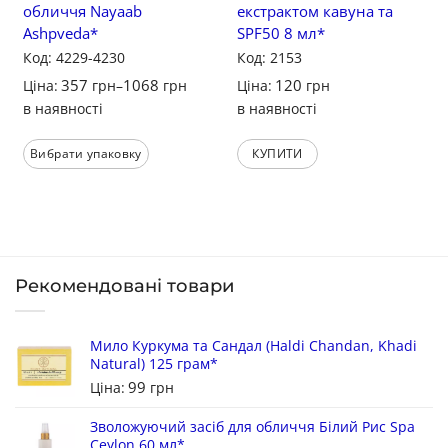
обличчя Nayaab
екстрактом кавуна та
Ashpveda*
SPF50 8 мл*
Код: 4229-4230
Код: 2153
357
1068
120
Ціна:
грн
–
грн
Ціна:
грн
в наявності
в наявності
Вибрати упаковку
КУПИТИ
Рекомендовані товари
Мило Куркума та Сандал (Haldi Chandan, Khadi
Natural) 125 грам*
99
Ціна:
грн
Зволожуючий засіб для обличчя Білий Рис Spa
Ceylon 60 мл*