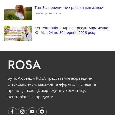
Топ-5 аюрведичних рослин для жінок*
Коментарі Вимкнено
Консультація лікаря аюрведи Авраменко
Ю. М. з 24 по 30 червня 2026 року
ROSA
Бутік Аюрведи ROSA представляє аюрведичні
фітокомплекси, масажні та ефірні олії, спеції та
прянощі, пахощі, аюрведичну косметику,
вегетаріанські продукти.