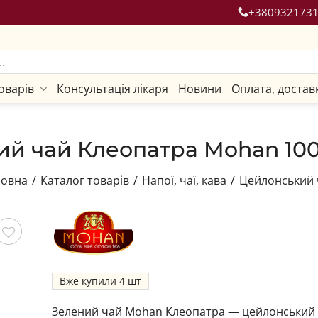
+380932173
оварів
Консультація лікаря
Новини
Оплата, достав
ий чай Клеопатра Mohan 100
ловна
/
Каталог товарів
/
Напої, чаї, кава
/
Цейлонський 
гти
Вже купили
4
Зелений чай Mohan Клеопатра — цейлонський