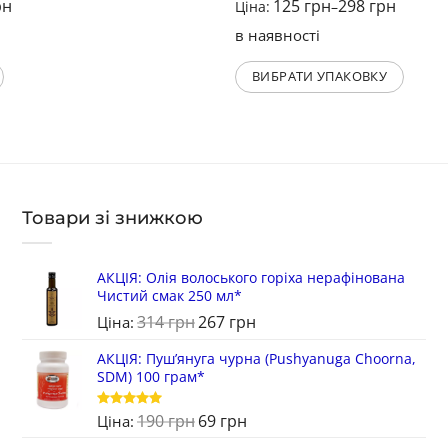
рн
125
грн
298
грн
Ціна:
–
і
в наявності
ВИБРАТИ УПАКОВКУ
Товари зі знижкою
АКЦІЯ: Олія волоського горіха нерафінована
Чистий смак 250 мл*
314
грн
267
грн
Ціна:
АКЦІЯ: Пуш’януга чурна (Pushyanuga Choorna,
SDM) 100 грам*
190
грн
69
грн
Оцінено в
Ціна:
5
з 5