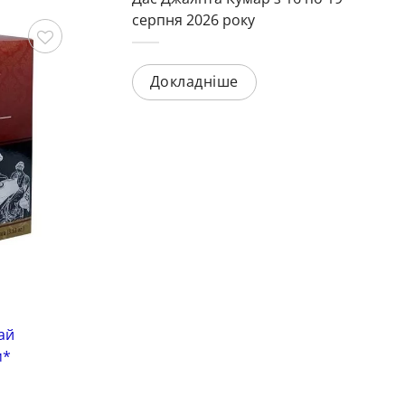
серпня 2026 року
Зберегти
Зберегти
Докладніше
Цейлонський чай
Це
ай
Чай чорний цейлонський Super
Зе
м*
Pekoe Mohan 100 грам*
гр
Код: 3683-4092
Ко