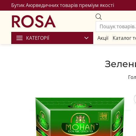
Бутик Аюрведичних товарів преміум якості
ROSA
КАТЕГОРІЇ
Акції
Каталог т
Зелен
Го
Збере