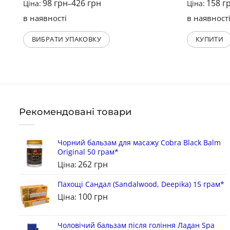
98
грн
426
грн
158
г
Ціна:
–
Ціна:
в наявності
в наявност
ВИБРАТИ УПАКОВКУ
КУПИТИ
Рекомендовані товари
Чорний бальзам для масажу Cobra Black Balm
Original 50 грам*
262
грн
Ціна:
Пахощі Сандал (Sandalwood, Deepika) 15 грам*
100
грн
Ціна:
Чоловічий бальзам після гоління Ладан Spa