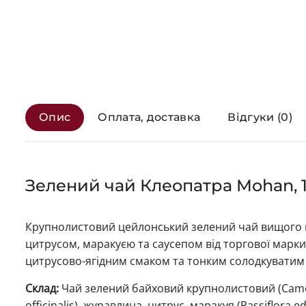
Опис
Оплата, доставка
Відгуки (0)
Зелений чай Клеопатра Mohan, 1
Крупнолистовий цейлонський зелений чай вищого ґ
цитрусом, маракуєю та саусепом від торгової марк
цитрусово-ягідним смаком та тонким солодкуватим 
Склад:
Чай зелений байховий крупнолистовий (Camell
officinalis), журавлина, цитрус, маракуя (Passiflora e