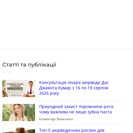
156
грн
384
грн
Ціна:
–
Цін
в наявності
в 
ВИБРАТИ УПАКОВКУ
Статті та публікації
Консультація лікаря аюрведи Дас
Джаянта Кумар з 16 по 19 серпня
2026 року
Природний захист порожнини рота:
чому важлива не лише зубна паста
Коментарі Вимкнено
Топ-5 аюрведичних рослин для