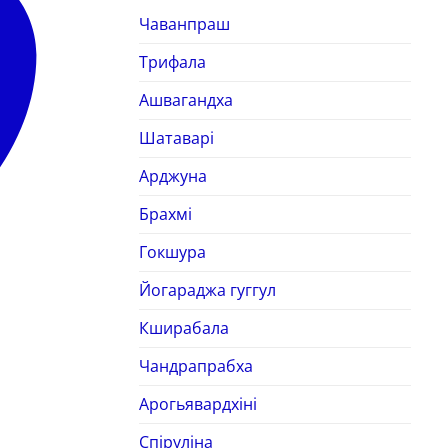
Чаванпраш
Трифала
Ашвагандха
Шатаварі
Арджуна
Брахмі
Гокшура
Йогараджа гуггул
Кширабала
Чандрапрабха
Арогьявардхіні
Спіруліна