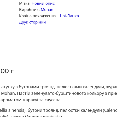
Мітка:
Новий опис
Виробник:
Mohan
Країна походження:
Шрі-Ланка
Друк сторінки
00 г
атунку з бутонами троянд, пелюстками календули, жур
и Mohan. Настій зеленувато-бурштинового кольору з пр
ароматом маракуї та саусепа.
ia sinensis), бутони троянд, пелюстки календули (Calen
dulis), саусеп (Annona muricata).