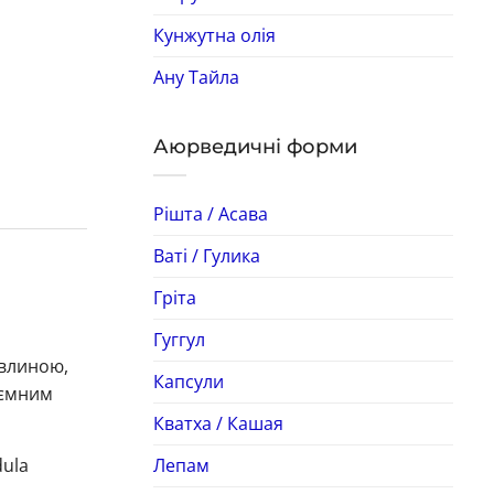
Кунжутна олія
Ану Тайла
Аюрведичні форми
Рішта / Асава
Ваті / Гулика
Гріта
Гуггул
авлиною,
Капсули
иємним
Кватха / Кашая
Лепам
dula