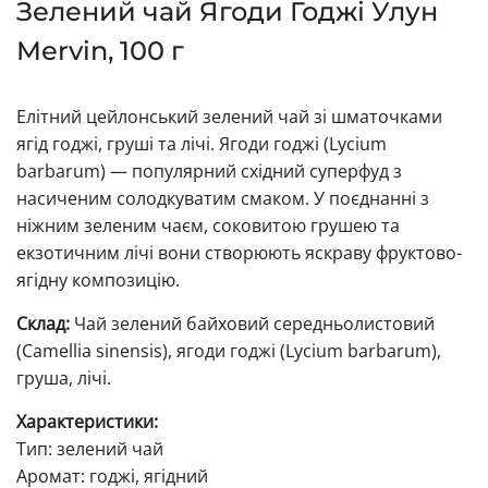
Зелений чай Ягоди Годжі Улун
Mervin, 100 г
Елітний цейлонський зелений чай зі шматочками
ягід годжі, груші та лічі. Ягоди годжі (Lycium
barbarum) — популярний східний суперфуд з
насиченим солодкуватим смаком. У поєднанні з
ніжним зеленим чаєм, соковитою грушею та
екзотичним лічі вони створюють яскраву фруктово-
ягідну композицію.
Склад:
Чай зелений байховий середньолистовий
(Camellia sinensis), ягоди годжі (Lycium barbarum),
груша, лічі.
Характеристики:
Тип: зелений чай
Аромат: годжі, ягідний