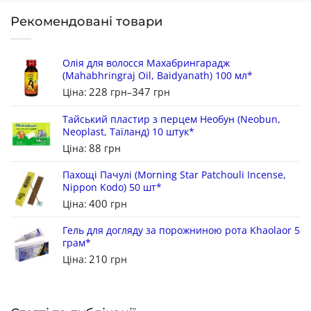
Рекомендовані товари
Олія для волосся Махабрингарадж
(Mahabhringraj Oil, Baidyanath) 100 мл*
228
347
Ціна:
грн
–
грн
Тайський пластир з перцем Необун (Neobun,
Neoplast, Таїланд) 10 штук*
88
Ціна:
грн
Пахощі Пачулі (Morning Star Patchouli Incense,
Nippon Kodo) 50 шт*
400
Ціна:
грн
Гель для догляду за порожниною рота Khaolaor 5
грам*
210
Ціна:
грн