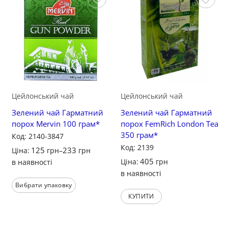
Зберегти
Зберегти
Цейлонський чай
Цейлонський чай
Зелений чай Гарматний
Зелений чай Гарматний
порох Mervin 100 грам*
порох FemRich London Tea
350 грам*
Код: 2140-3847
Код: 2139
125
233
Ціна:
грн
–
грн
405
Ціна:
грн
в наявності
в наявності
Вибрати упаковку
КУПИТИ