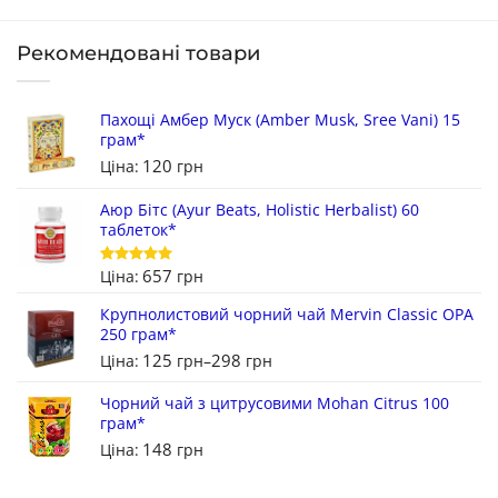
Рекомендовані товари
Пахощі Амбер Муск (Amber Musk, Sree Vani) 15
грам*
120
Ціна:
грн
Аюр Бітс (Ayur Beats, Holistic Herbalist) 60
таблеток*
657
Ціна:
грн
Оцінено в
5
з 5
Крупнолистовий чорний чай Mervin Classic OPA
250 грам*
125
298
Ціна:
грн
–
грн
Чорний чай з цитрусовими Mohan Citrus 100
грам*
148
Ціна:
грн