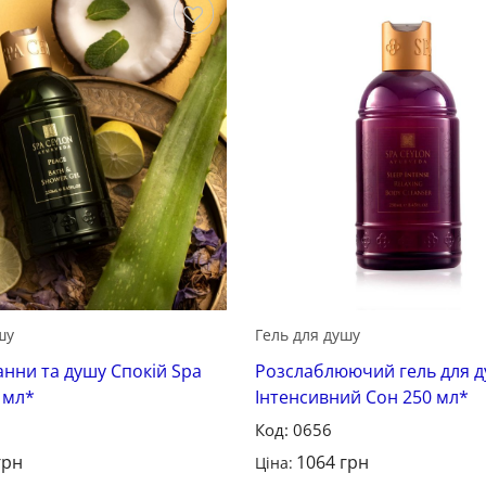
Зберегти
шу
Гель для душу
анни та душу Спокій Spa
Розслаблюючий гель для 
 мл*
Інтенсивний Сон 250 мл*
Код: 0656
грн
1064
грн
Ціна: