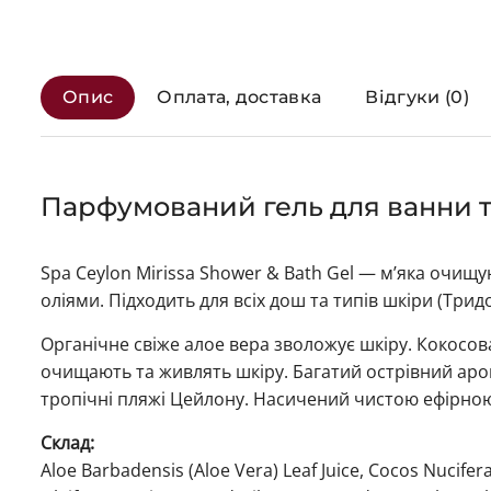
Опис
Оплата, доставка
Відгуки (0)
Парфумований гель для ванни та
Spa Ceylon Mirissa Shower & Bath Gel — м’яка оч
оліями. Підходить для всіх дош та типів шкіри (Три
Органічне свіже алое вера зволожує шкіру. Кокосов
очищають та живлять шкіру. Багатий острівний аро
тропічні пляжі Цейлону. Насичений чистою ефірною 
Склад:
Aloe Barbadensis (Aloe Vera) Leaf Juice, Cocos Nucife