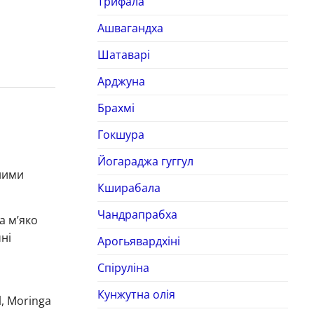
Трифала
Ашвагандха
Шатаварі
Арджуна
Брахмі
Гокшура
Йогараджа гуггул
ними
Кширабала
Чандрапрабха
а м’яко
ні
Арогьявардхіні
Спіруліна
Кунжутна олія
l, Moringa