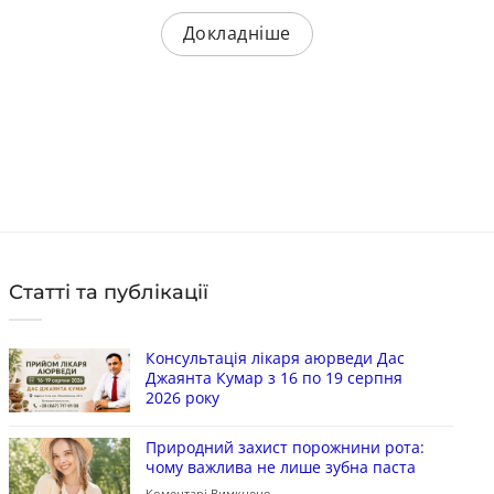
в наявності
в 
Докладніше
КУПИТИ
Статті та публікації
Консультація лікаря аюрведи Дас
Джаянта Кумар з 16 по 19 серпня
2026 року
Природний захист порожнини рота:
чому важлива не лише зубна паста
Коментарі Вимкнено