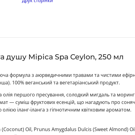
Друк сторінки
 душу Міріса Spa Ceylon, 250 мл
ищуюча формула з аюрведичними травами та чистими ефір
доша). 100% веганський та вегетаріанський продукт.
а олія першого пресування, солодкий мигдаль та моринг
мат — суміш фруктових есенцій, що нагадують про соняч
олією іланг-іланга з гіпнотичним квітковим ароматом.
ra (Coconut) Oil, Prunus Amygdalus Dulcis (Sweet Almond) Oi