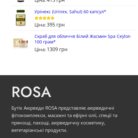
Урінекс (Urinex, Sahul) 60 капсул*
395
грн
Ціна:
Оцінено в
5
з 5
Скраб для обличчя Білий Жасмин Spa Ceylon
100 грам*
1309
грн
Ціна:
ROSA
Бутік Аюрведи ROSA представляє аюрведичні
фітокомплекси, масажні та ефірні олії, спеції та
прянощі, пахощі, аюрведичну косметику,
вегетаріанські продукти.