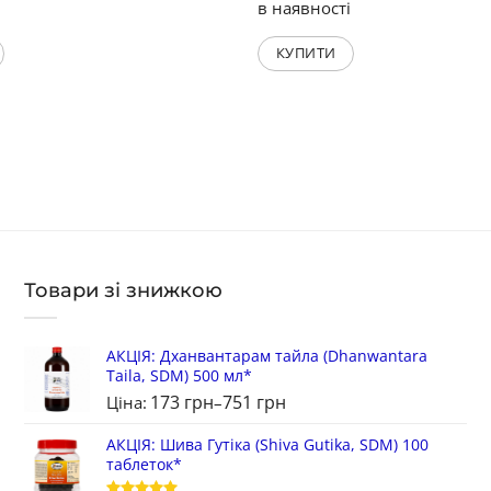
і
в наявності
КУПИТИ
Товари зі знижкою
АКЦIЯ: Дханвантарам тайла (Dhanwantara
Taila, SDM) 500 мл*
173
грн
751
грн
Ціна:
–
АКЦІЯ: Шива Гутіка (Shiva Gutika, SDM) 100
таблеток*