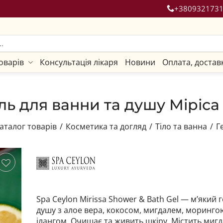
+380932173
оварів
Консультація лікаря
Новини
Оплата, достав
 для ванни та душу Міріса 
аталог товарів
/
Косметика та догляд
/
Тіло та ванна
/
Г
гти
Spa Ceylon Mirissa Shower & Bath Gel — м’який г
душу з алое вера, кокосом, мигдалем, морингою
ілангом. Очищає та живить шкіру. Містить мигд