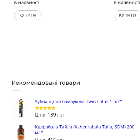
в наявності
в наявност
КУПИТИ
КУПИТИ
Рекомендовані товари
Зубна щітка бамбукова Twin Lotus 1 шт*
139
грн
Ціна:
Оцінено в
5
з 5
Кшірабала Тайла (Ksheerabala Taila, SDM) 200
мл*
415
грн
Ціна: