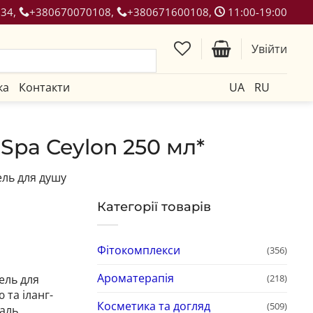
134,
+380670070108,
+380671600108,
11:00-19:00
Увійти
ка
Контакти
UA
RU
Spa Ceylon 250 мл*
ель для душу
Категорії товарів
Фітокомплекси
(356)
Ароматерапія
(218)
ель для
 та іланг-
Косметика та догляд
(509)
аль.