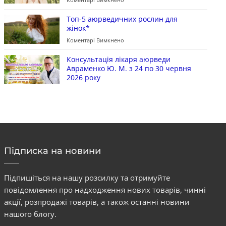
Топ-5 аюрведичних рослин для
жінок*
Коментарі Вимкнено
Консультація лікаря аюрведи
Авраменко Ю. М. з 24 по 30 червня
2026 року
Підписка на новини
Підпишіться на нашу розсилку та отримуйте
повідомлення про надходження нових товарів, чинні
акції, розпродажі товарів, а також останні новини
нашого блогу.