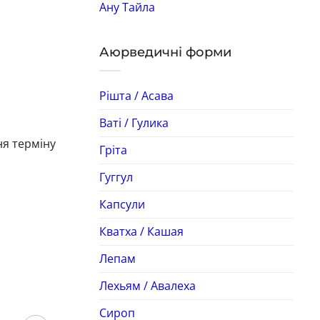
Ану Тайла
Аюрведичні форми
Рішта / Асава
Ваті / Гулика
ня терміну
Гріта
Гуггул
Капсули
Кватха / Кашая
Лепам
Лехьям / Авалеха
Сироп