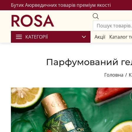
Бутик Аюрведичних товарів преміум якості
ROSA
КАТЕГОРІЇ
Акції
Каталог т
Парфумований гель
Головна
/
К
Збере