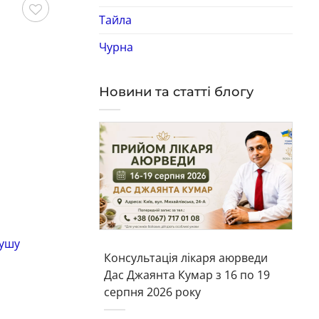
Тайла
Зберегти
Зберегти
Чурна
Новини та статті блогу
Гель для душу
Ге
душу
Парфумований гель для ванни та
Ге
Консультація лікаря аюрведи
душу Унаватуна Spa Ceylon 250 мл*
та
Дас Джаянта Кумар з 16 по 19
Код: 3617
Ко
серпня 2026 року
770
грн
Ціна:
Цін