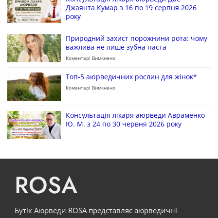
Джаянта Кумар з 16 по 19 серпня 2026
року
Природний захист порожнини рота: чому
важлива не лише зубна паста
Коментарі Вимкнено
Топ-5 аюрведичних рослин для жінок*
Коментарі Вимкнено
Консультація лікаря аюрведи Авраменко
Ю. М. з 24 по 30 червня 2026 року
ROSA
Бутік Аюрведи ROSA представляє аюрведичні