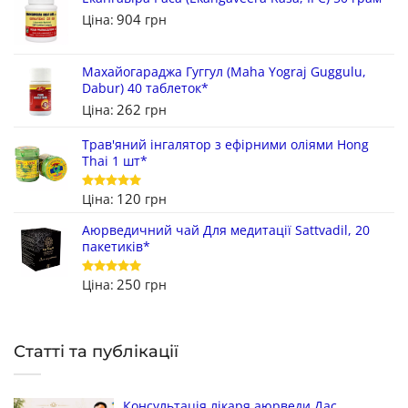
904
Ціна:
грн
Махайогараджа Гуггул (Maha Yograj Guggulu,
Dabur) 40 таблеток*
262
Ціна:
грн
Трав'яний інгалятор з ефірними оліями Hong
Thai 1 шт*
120
Ціна:
грн
Оцінено в
5
з 5
Аюрведичний чай Для медитації Sattvadil, 20
пакетиків*
250
Ціна:
грн
Оцінено в
5
з 5
Статті та публікації
Консультація лікаря аюрведи Дас