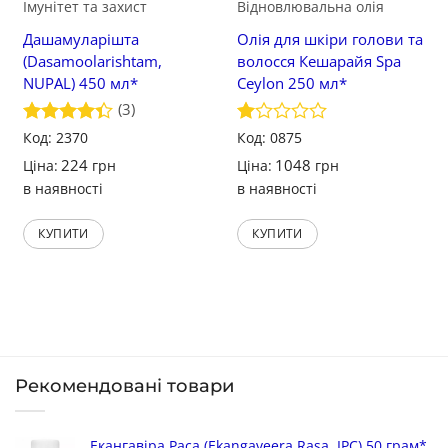
Імунітет та захист
Відновлювальна олія
Дашамуларішта
Олія для шкіри голови та
(Dasamoolarishtam,
волосся Кешарайя Spa
NUPAL) 450 мл*
Ceylon 250 мл*
(3)
Оцінено
Код: 2370
Оцінено
Код: 0875
в
4.33
з
в
224
1048
Ціна:
грн
Ціна:
грн
5
1
в наявності
в наявності
з
5
КУПИТИ
КУПИТИ
Рекомендовані товари
Екангавіра Раса (Ekangaveera Rasa, IPC) 50 грам*