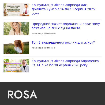
Консультація лікаря аюрведи Дас
Джаянта Кумар з 16 по 19 серпня 2026
року
Природний захист порожнини рота: чому
важлива не лише зубна паста
Коментарі Вимкнено
Топ-5 аюрведичних рослин для жінок*
Коментарі Вимкнено
Консультація лікаря аюрведи Авраменко
Ю. М. з 24 по 30 червня 2026 року
ROSA