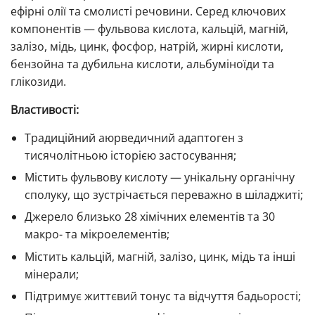
ефірні олії та смолисті речовини. Серед ключових
компонентів — фульвова кислота, кальцій, магній,
залізо, мідь, цинк, фосфор, натрій, жирні кислоти,
бензойна та дубильна кислоти, альбуміноїди та
глікозиди.
Властивості:
Традиційний аюрведичний адаптоген з
тисячолітньою історією застосування;
Містить фульвову кислоту — унікальну органічну
сполуку, що зустрічається переважно в шіладжиті;
Джерело близько 28 хімічних елементів та 30
макро- та мікроелементів;
Містить кальцій, магній, залізо, цинк, мідь та інші
мінерали;
Підтримує життєвий тонус та відчуття бадьорості;