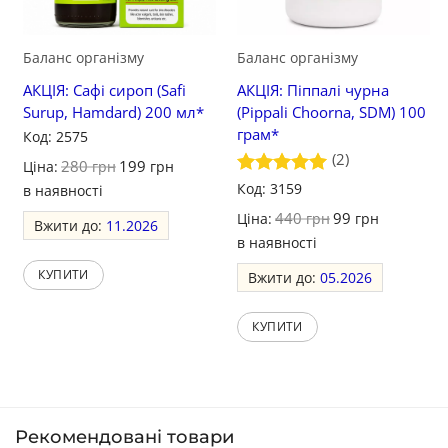
Баланс організму
Баланс організму
АКЦІЯ: Cафі сироп (Safi
АКЦІЯ: Піппалі чурна
Surup, Hamdard) 200 мл*
(Pippali Choorna, SDM) 100
грам*
Код: 2575
(2)
280
199
Ціна:
грн
грн
Оцінено в
Код: 3159
в наявності
5
з 5
440
99
Ціна:
грн
грн
Вжити до:
11.2026
в наявності
КУПИТИ
Вжити до:
05.2026
КУПИТИ
Рекомендовані товари