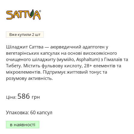
Вже купили
2
Шіладжит Саттва — аюрведичний адаптоген у
вегетарінських капсулах на основі високоякісного
очищеного шіладжиту (мумійо, Asphaltum) з Гімалаїв та
Тибету. Містить фульвову кислоту, 28+ елементів та
мікроелементів. Підтримує життєвий тонус та
розумову активність.
586
грн
Ціна:
60 капсул
в наявності