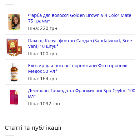
Фарба для волосся Golden Brown 9.4 Color Mate
75 грамм*
220
Ціна:
грн
Пахощі Конус-фонтан Сандал (Sandalwood, Sree
Vani) 10 штук*
100
Ціна:
грн
Еліксир для ротової порожнини Фіто-прополіс
Медок 50 мл*
164
Ціна:
грн
Деоколон Троянда та Франжипані Spa Ceylon 100
мл*
1092
Ціна:
грн
Статті та публікації