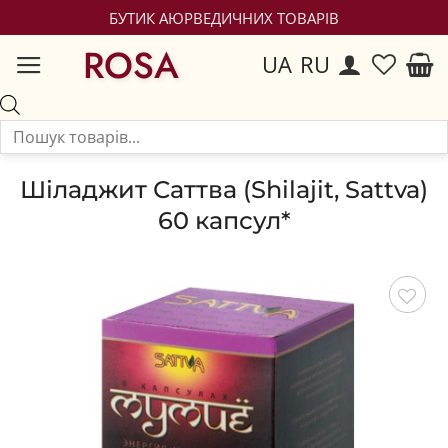
БУТИК АЮРВЕДИЧНИХ ТОВАРІВ
ROSA
UA
RU
Шіладжит Саттва (Shilajit, Sattva)
60 капсул*
Зберегти