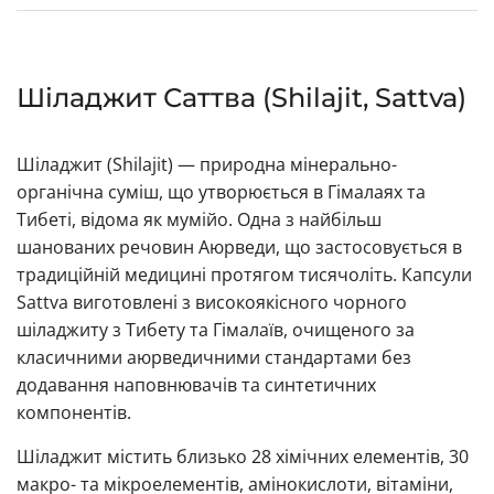
Шіладжит Саттва (Shilajit, Sattva)
Шіладжит (Shilajit) — природна мінерально-
органічна суміш, що утворюється в Гімалаях та
Тибеті, відома як мумійо. Одна з найбільш
шанованих речовин Аюрведи, що застосовується в
традиційній медицині протягом тисячоліть. Капсули
Sattva виготовлені з високоякісного чорного
шіладжиту з Тибету та Гімалаїв, очищеного за
класичними аюрведичними стандартами без
додавання наповнювачів та синтетичних
компонентів.
Шіладжит містить близько 28 хімічних елементів, 30
макро- та мікроелементів, амінокислоти, вітаміни,