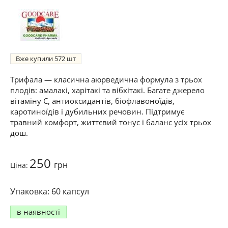
Вже купили
572
Трифала — класична аюрведична формула з трьох
плодів: амалакі, харітакі та вібхітакі. Багате джерело
вітаміну C, антиоксидантів, біофлавоноїдів,
каротиноїдів і дубильних речовин. Підтримує
травний комфорт, життєвий тонус і баланс усіх трьох
дош.
250
грн
Ціна:
60 капсул
в наявності