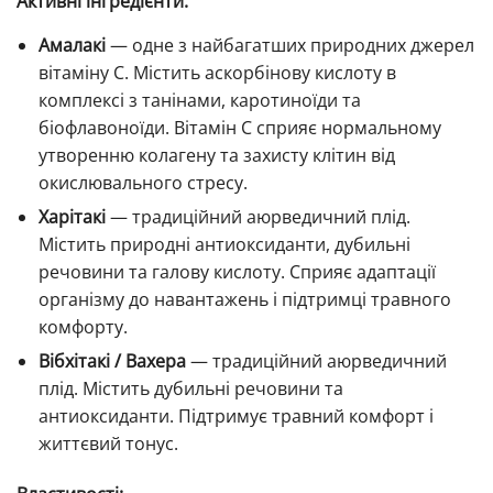
Активні інгредієнти:
Амалакі
— одне з найбагатших природних джерел
вітаміну C. Містить аскорбінову кислоту в
комплексі з танінами, каротиноїди та
біофлавоноїди. Вітамін C сприяє нормальному
утворенню колагену та захисту клітин від
окислювального стресу.
Харітакі
— традиційний аюрведичний плід.
Містить природні антиоксиданти, дубильні
речовини та галову кислоту. Сприяє адаптації
організму до навантажень і підтримці травного
комфорту.
Вібхітакі / Вахера
— традиційний аюрведичний
плід. Містить дубильні речовини та
антиоксиданти. Підтримує травний комфорт і
життєвий тонус.