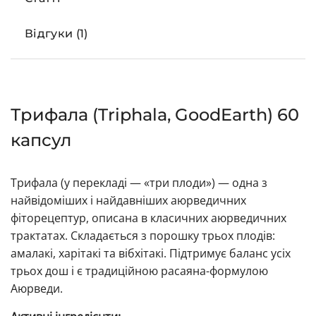
Відгуки (1)
Трифала (Triphala, GoodEarth) 60
капсул
Трифала (у перекладі — «три плоди») — одна з
найвідоміших і найдавніших аюрведичних
фіторецептур, описана в класичних аюрведичних
трактатах. Складається з порошку трьох плодів:
амалакі, харітакі та вібхітакі. Підтримує баланс усіх
трьох дош і є традиційною расаяна-формулою
Аюрведи.