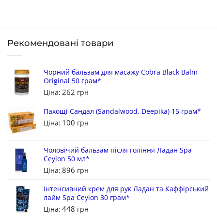
Рекомендовані товари
Чорний бальзам для масажу Cobra Black Balm
Original 50 грам*
262
Ціна:
грн
Пахощі Сандал (Sandalwood, Deepika) 15 грам*
100
Ціна:
грн
Чоловічий бальзам після гоління Ладан Spa
Ceylon 50 мл*
896
Ціна:
грн
Інтенсивний крем для рук Ладан та Каффірський
лайм Spa Ceylon 30 грам*
448
Ціна:
грн