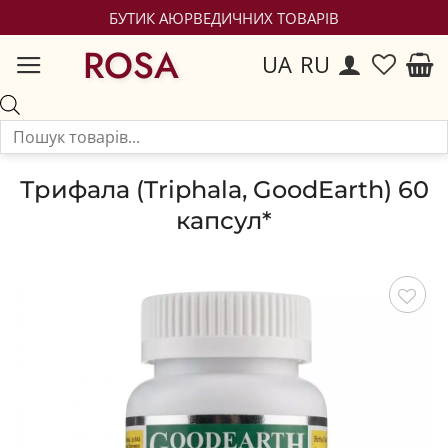
БУТИК АЮРВЕДИЧНИХ ТОВАРІВ
ROSA
UA
RU
Трифала (Triphala, GoodEarth) 60
капсул*
Зберегти