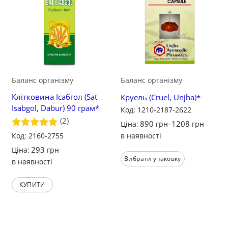
Зберегти
Зберегти
Баланс організму
Баланс організму
Клітковина Ісабгол (Sat
Круель (Cruel, Unjha)*
Isabgol, Dabur) 90 грам*
Код: 1210-2187-2622
(2)
890
1208
Ціна:
грн
–
грн
Оцінено в
Код: 2160-2755
в наявності
5
з 5
293
Ціна:
грн
Вибрати упаковку
в наявності
КУПИТИ