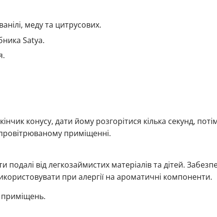
ванілі, меду та цитрусових.
бника Satya.
я.
кінчик конусу, дати йому розгорітися кілька секунд, поті
 провітрюваному приміщенні.
и подалі від легкозаймистих матеріалів та дітей. Забезп
икористовувати при алергії на ароматичні компоненти.
 приміщень.