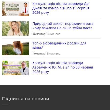
Консультація лікаря аюрведи Дас
Джаянта Кумар з 16 по 19 серпня
2026 року
Природний захист порожнини рота:
чому важлива не лише зубна паста
Коментарі Вимкнено
Топ-5 аюрведичних рослин для
жінок*
Коментарі Вимкнено
Консультація лікаря аюрведи
Авраменко Ю. М. з 24 по 30 червня
2026 року
Підписка на новини