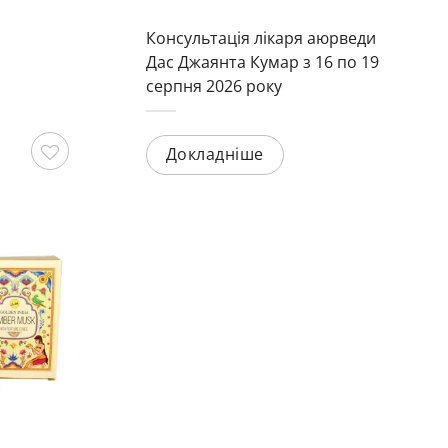
Консультація лікаря аюрведи
Дас Джаянта Кумар з 16 по 19
серпня 2026 року
-
Докладніше
Зберегти
Зберегти
Імунітет та захист
Ба