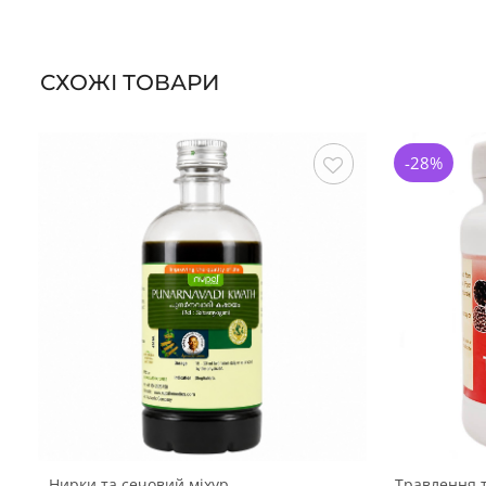
СХОЖІ ТОВАРИ
-28%
Зберегти
Нирки та сечовий міхур
Травлення 