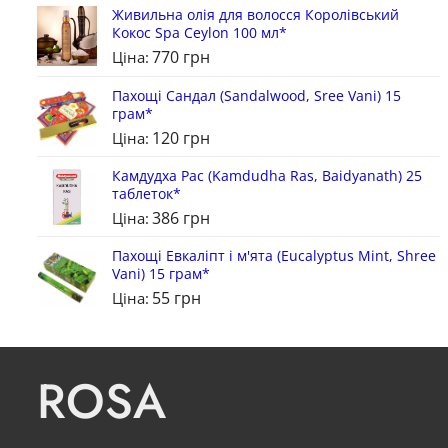
Живильна олія для волосся Королівський
Кокос Spa Ceylon 100 мл*
770
грн
Ціна:
Пахощі Сандал (Sandalwood, Sree Vani) 15
грам*
120
грн
Ціна:
Камдудха Рас (Kamdudha Ras, Baidyanath) 25
таблеток*
386
грн
Ціна:
Пахощі Евкаліпт і м'ята (Eucalyptus Mint, Shree
Vani) 15 грам*
55
грн
Ціна:
ROSA