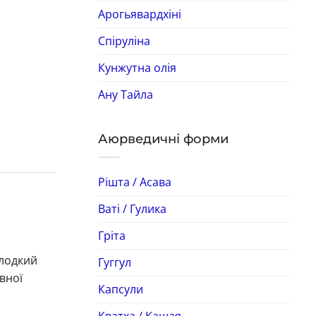
Арогьявардхіні
Спіруліна
Кунжутна олія
Ану Тайла
Аюрведичні форми
Рішта / Асава
Ваті / Гулика
Гріта
олодкий
Гуггул
вної
Капсули
Кватха / Кашая