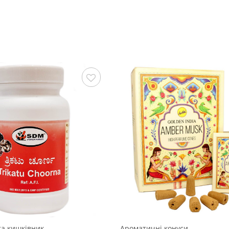
Зберегти
та кишківник
Ароматичні конуси