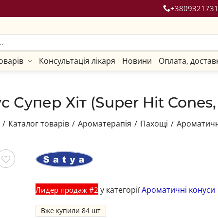
+380932173
оварів
Консультація лікаря
Новини
Оплата, достав
 Супер Хіт (Super Hit Cones, 
/
Каталог товарів
/
Ароматерапія
/
Пахощі
/
Ароматичн
гти
у категорії
Ароматичні конуси
Лидер продаж #2
Вже купили
84