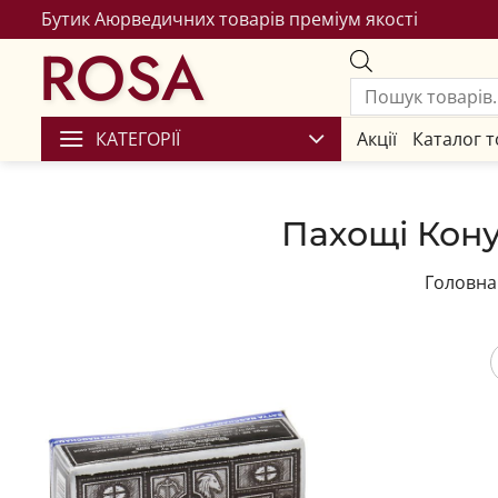
Бутик Аюрведичних товарів преміум якості
ROSA
КАТЕГОРІЇ
Акції
Каталог т
Пахощі Конус
Головна
Збере