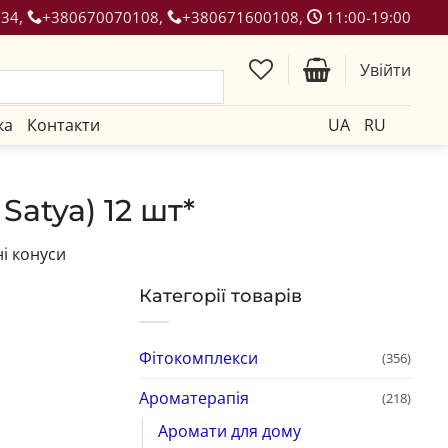
134,
+380670070108,
+380671600108,
11:00-19:00
Увійти
ка
Контакти
UA
RU
Satya) 12 шт*
і конуси
Категорії товарів
Фітокомплекси
(356)
Ароматерапія
(218)
Аромати для дому