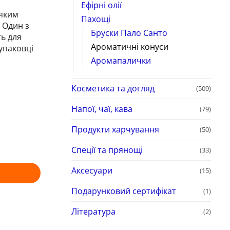
Ефірні олії
’яким
Пахощі
 Один з
Бруски Пало Санто
ть для
Ароматичні конуси
упаковці
Аромапалички
Косметика та догляд
(509)
Напої, чаї, кава
(79)
Продукти харчування
(50)
Спеції та прянощі
(33)
Аксесуари
(15)
Подарунковий сертифікат
(1)
Література
(2)