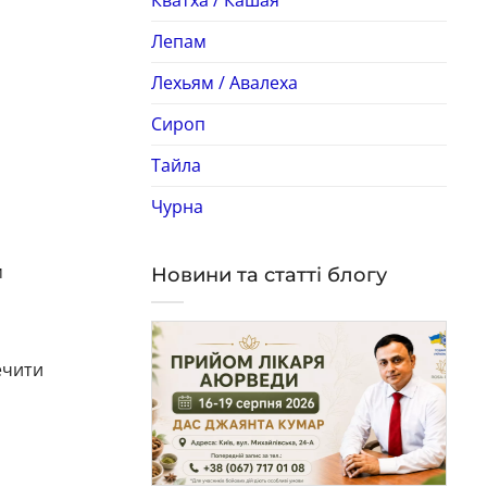
Лепам
Лехьям / Авалеха
Сироп
Тайла
Чурна
м
Новини та статті блогу
ечити