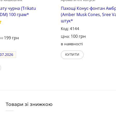
кату чурна (Trikatu
Пахощі Конус-фонтан Амб
SDM) 100 грам*
(Amber Musk Cones, Sree Va
штук*
Код: 4144
100
грн
Ціна:
рн
199
грн
в наявності
і
07.2026
КУПИТИ
Товари зі знижкою