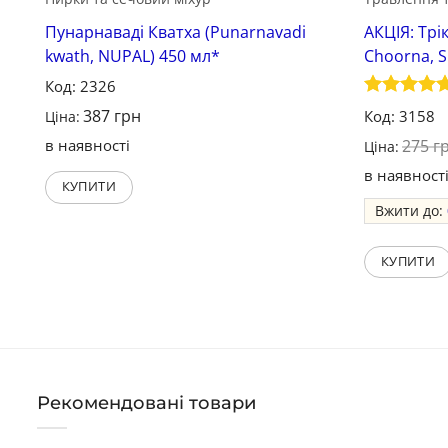
Пунарнаваді Кватха (Punarnavadi
АКЦІЯ: Трі
kwath, NUPAL) 450 мл*
Choorna, 
Код: 2326
Оцінено в
387
грн
Код: 3158
Ціна:
5
з 5
в наявності
275
г
Ціна:
в наявност
КУПИТИ
Вжити до:
КУПИТИ
Рекомендовані товари