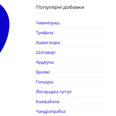
Популярні добавки
Чаванпраш
Трифала
Ашвагандха
Шатаварі
Арджуна
Брахмі
Гокшура
Йогараджа гуггул
Кширабала
Чандрапрабха