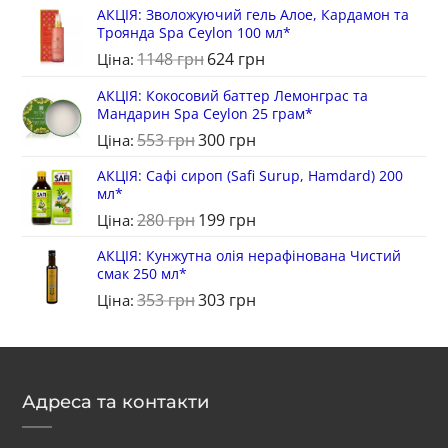
АКЦІЯ: Зволожуючий гель Алое, Кардамон та
Троянда Spa Ceylon 100 мл*
1148
грн
624
грн
Ціна:
АКЦІЯ: Кокосовий баттер Лемонграс та
Мандарин Spa Ceylon 25 грам*
553
грн
300
грн
Ціна:
АКЦІЯ: Cафі сироп (Safi Surup, Hamdard) 200
мл*
280
грн
199
грн
Ціна:
АКЦІЯ: Кунжутна олія нерафінована Чистий
смак 250 мл*
353
грн
303
грн
Ціна:
Адреса та контакти