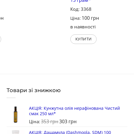
Код: 3368
рн
100
грн
Ціна:
і
в наявності
КУПИТИ
Товари зі знижкою
АКЦІЯ: Кунжутна олія нерафінована Чистий
смак 250 мл*
353
грн
303
грн
Ціна:
АКЦІЯ: Дашамула (Dashmoola, SDM) 100