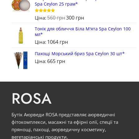
Spa Ceylon 25 грам*
560
грн
300
грн
Оцінено в
Ціна:
5
з 5
Тонік для обличчя Біла М'ята Spa Ceylon 100
мл*
1064
грн
Ціна:
Пахощі Морський бриз Spa Ceylon 30 шт*
665
грн
Ціна:
ROSA
Бутік Аюрведи ROSA представляє аюрведичні
фітокомплекси, масажні та ефірні олії, спеції та
прянощі, пахощі, аюрведичну косметику,
вегетаріанські продукти.