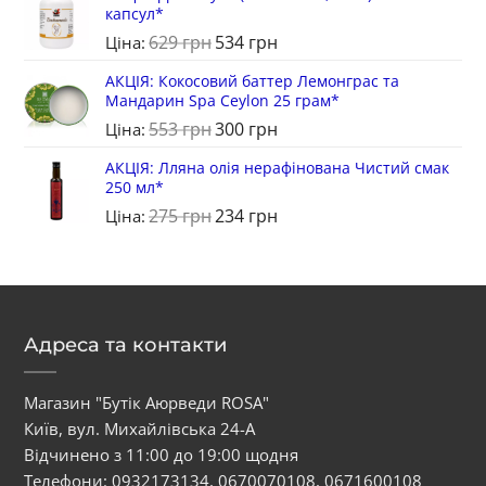
капсул*
629
грн
534
грн
Ціна:
АКЦІЯ: Кокосовий баттер Лемонграс та
Мандарин Spa Ceylon 25 грам*
553
грн
300
грн
Ціна:
АКЦІЯ: Лляна олія нерафінована Чистий смак
250 мл*
275
грн
234
грн
Ціна:
Адреса та контакти
Магазин "Бутік Аюрведи ROSA"
Київ, вул. Михайлівська 24-А
Відчинено з 11:00 до 19:00 щодня
Телефони:
0932173134
,
0670070108
,
0671600108