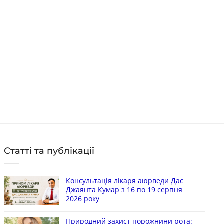
Ко
Код: 2460
Цін
665
грн
Ціна:
в 
в наявності
КУПИТИ
Статті та публікації
Консультація лікаря аюрведи Дас
Джаянта Кумар з 16 по 19 серпня
2026 року
Природний захист порожнини рота: