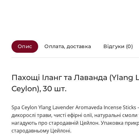
Опис
Оплата, доставка
Відгуки (0)
Пахощі Іланг та Лаванда (Ylang 
Ceylon), 30 шт.
Spa Ceylon Ylang Lavender Aromaveda Incense Stick
дикорослі трави, чисті ефірні олії, натуральні смо
нагадують про стародавній Цейлон. Упаковка прик
стародавньому Цейлоні.