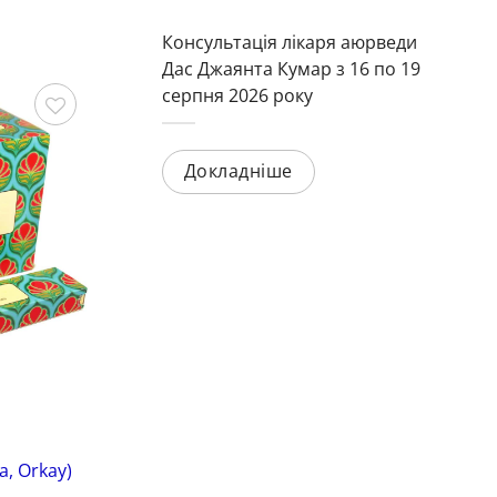
Консультація лікаря аюрведи
Дас Джаянта Кумар з 16 по 19
серпня 2026 року
Зберегти
Зберегти
Докладніше
Аромапалички
Ар
, Orkay)
Пахощі Королівський Лотос Spa
Па
Ceylon 30 штук*