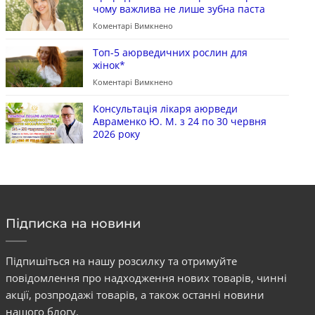
чому важлива не лише зубна паста
Коментарі Вимкнено
Топ-5 аюрведичних рослин для
жінок*
Коментарі Вимкнено
Консультація лікаря аюрведи
Авраменко Ю. М. з 24 по 30 червня
2026 року
Підписка на новини
Підпишіться на нашу розсилку та отримуйте
повідомлення про надходження нових товарів, чинні
акції, розпродажі товарів, а також останні новини
нашого блогу.