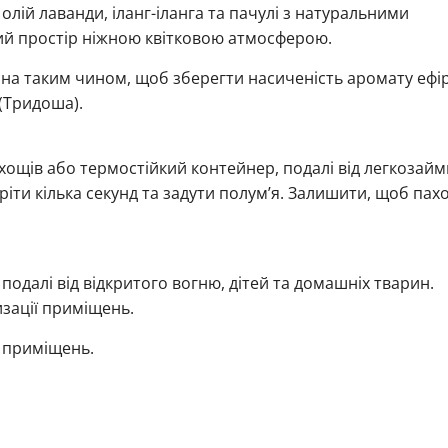
олій лаванди, іланг-іланга та пачулі з натуральними
й простір ніжною квітковою атмосферою.
а таким чином, щоб зберегти насиченість аромату ефір
 (Тридоша).
хощів або термостійкий контейнер, подалі від легкозай
оріти кілька секунд та задути полум’я. Залишити, щоб пах
подалі від відкритого вогню, дітей та домашніх тварин.
зації приміщень.
 приміщень.