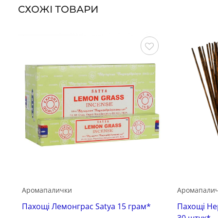
СХОЖІ ТОВАРИ
Зберегти
Аромапалички
Аромапали
Пахощі Лемонграс Satya 15 грам*
Пахощі Не
30 штук*