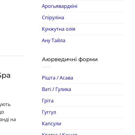
Арогьявардхіні
Спіруліна
Кунжутна олія
Ану Тайла
Аюрведичні форми
Spa
Рішта / Асава
Ваті / Гулика
Гріта
нують
що
Гуггул
анді на
Капсули
Кватха / Кашая