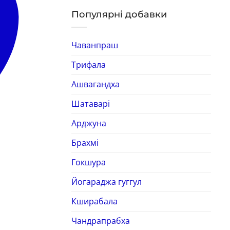
Популярні добавки
Чаванпраш
Трифала
Ашвагандха
Шатаварі
Арджуна
Брахмі
Гокшура
Йогараджа гуггул
Кширабала
Чандрапрабха