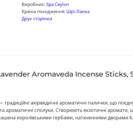
Виробник:
Spa Ceylon
Країна походження:
Шрі-Ланка
Друк сторінки
Lavender Aromaveda Incense Sticks, 
s — традиційні аюрведичні ароматичні палички, що поєд
ли та ароматичні сполуки. Створюють екзотичні аромати, 
рашена королівськими гербами, натхненними дворами К