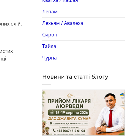
Лепам
Лехьям / Авалеха
них олій.
Сироп
Тайла
мистих
Чурна
ощі
Новини та статті блогу