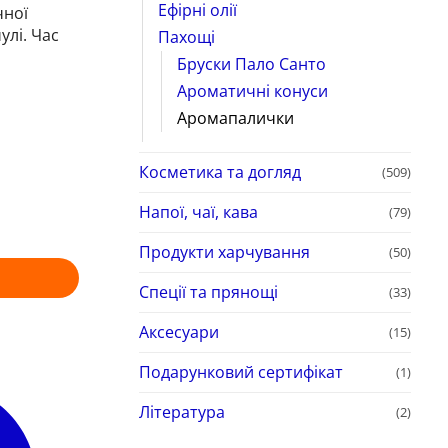
Ефірні олії
чної
улі. Час
Пахощі
Бруски Пало Санто
Ароматичні конуси
Аромапалички
Косметика та догляд
(509)
Напої, чаї, кава
(79)
Продукти харчування
(50)
Спеції та прянощі
(33)
Аксесуари
(15)
Подарунковий сертифікат
(1)
Література
(2)