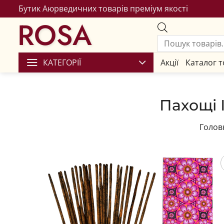
Бутик Аюрведичних товарів преміум якості
ROSA
КАТЕГОРІЇ
Акції
Каталог т
Пахощі 
Голов
Збере