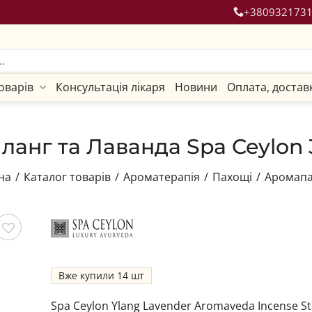
+380932173
оварів
Консультація лікаря
Новини
Оплата, достав
Іланг та Лаванда Spa Ceylon 
на
/
Каталог товарів
/
Ароматерапія
/
Пахощі
/
Аромап
гти
Вже купили
14
Spa Ceylon Ylang Lavender Aromaveda Incense St