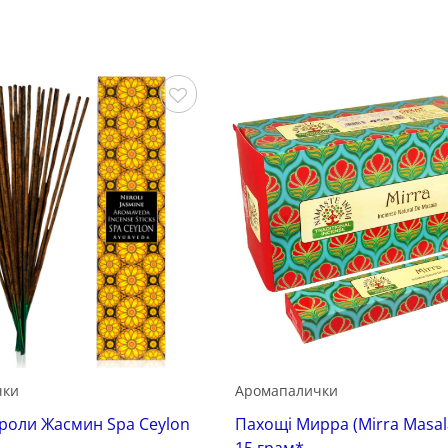
Зберегти
чки
Аромапалички
роли Жасмин Spa Ceylon
Пахощі Мирра (Mirra Masala
15 грам*