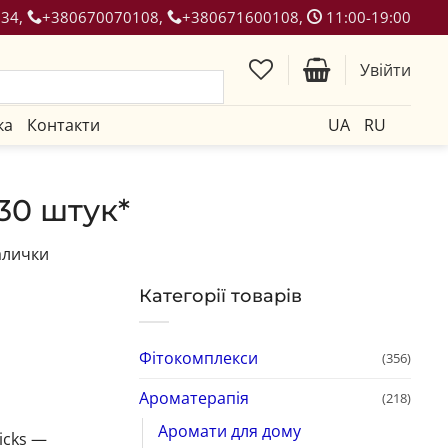
134,
+380670070108,
+380671600108,
11:00-19:00
Увійти
ка
Контакти
UA
RU
30 штук*
алички
Категорії товарів
Фітокомплекси
(356)
Ароматерапія
(218)
Аромати для дому
icks —