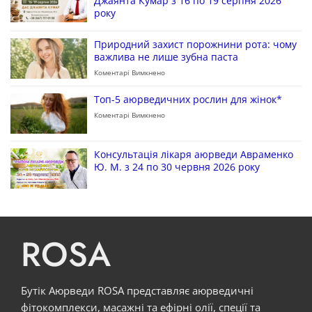
Джаянта Кумар з 16 по 19 серпня 2026
року
Природний захист порожнини рота: чому
важлива не лише зубна паста
Коментарі Вимкнено
Топ-5 аюрведичних рослин для жінок*
Коментарі Вимкнено
Консультація лікаря аюрведи Авраменко
Ю. М. з 24 по 30 червня 2026 року
ROSA
Бутік Аюрведи ROSA представляє аюрведичні
фітокомплекси, масажні та ефірні олії, спеції та