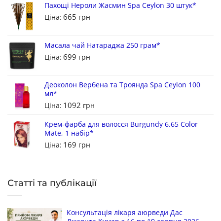
Пахощі Нероли Жасмин Spa Ceylon 30 штук*
665
Ціна:
грн
Масала чай Натараджа 250 грам*
699
Ціна:
грн
Деоколон Вербена та Троянда Spa Ceylon 100
мл*
1092
Ціна:
грн
Крем-фарба для волосся Burgundy 6.65 Color
Mate, 1 набір*
169
Ціна:
грн
Статті та публікації
Консультація лікаря аюрведи Дас