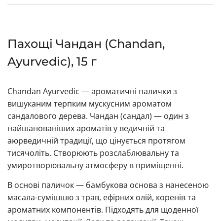
Пахощі Чандан (Chandan,
Ayurvedic), 15 г
Chandan Ayurvedic — ароматичні палички з
вишуканим терпким мускусним ароматом
сандалового дерева. Чандан (сандал) — один з
найшанованіших ароматів у ведичній та
аюрведичній традиції, що цінується протягом
тисячоліть. Створюють розслаблювальну та
умиротворювальну атмосферу в приміщенні.
В основі паличок — бамбукова основа з нанесеною
масала-сумішшю з трав, ефірних олій, коренів та
ароматних компонентів. Підходять для щоденної