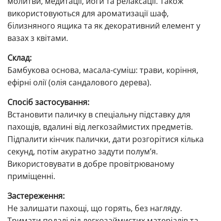
молитви, медитації, йоги та релаксації. Також
використовуються для ароматизації шаф,
білизняного ящика та як декоративний елемент у
вазах з квітами.
Склад:
Бамбукова основа, масала-суміш: трави, коріння,
ефірні олії (олія сандалового дерева).
Спосіб застосування:
Встановити паличку в спеціальну підставку для
пахощів, вдалині від легкозаймистих предметів.
Підпалити кінчик палички, дати розгорітися кілька
секунд, потім акуратно задути полум’я.
Використовувати в добре провітрюваному
приміщенні.
Застереження:
Не залишати пахощі, що горять, без нагляду.
Тримати подалі від легкозаймистих матеріалів та