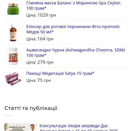
Глиняна маска Баланс з Морингою Spa Ceylon
100 грам*
1029
Ціна:
грн
Еліксир для ротової порожнини Фіто-прополіс
Медок 50 мл*
164
Ціна:
грн
Ашвагандха Чурна (Ashwagandha Choorna, SDM)
100 грам*
279
Ціна:
грн
Пахощі Медитація Satya 15 грам*
75
Ціна:
грн
Статті та публікації
Консультація лікаря аюрведи Дас
Джаянта Кумар з 16 по 19 серпня 2026