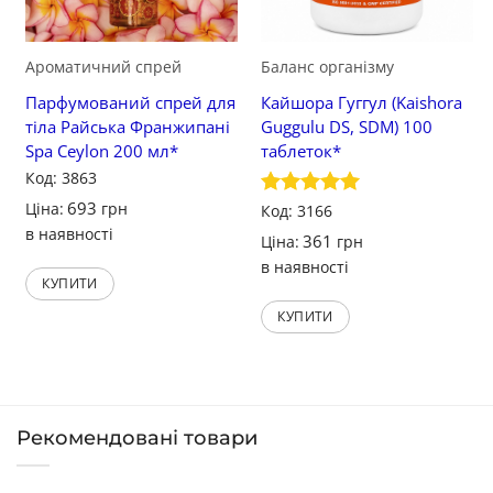
Ароматичний спрей
Баланс організму
Парфумований спрей для
Кайшора Гуггул (Kaishora
тіла Райська Франжипані
Guggulu DS, SDM) 100
Spa Ceylon 200 мл*
таблеток*
Код: 3863
693
Ціна:
грн
Оцінено в
Код: 3166
5
з 5
в наявності
361
Ціна:
грн
в наявності
КУПИТИ
КУПИТИ
Рекомендовані товари