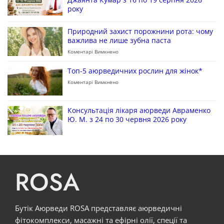
року
Природний захист порожнини рота: чому
важлива не лише зубна паста
Коментарі Вимкнено
Топ-5 аюрведичних рослин для жінок*
Коментарі Вимкнено
Консультація лікаря аюрведи Авраменко
Ю. М. з 24 по 30 червня 2026 року
ROSA
Бутік Аюрведи ROSA представляє аюрведичні
фітокомплекси, масажні та ефірні олії, спеції та