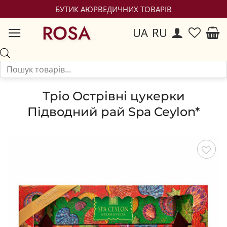
БУТИК АЮРВЕДИЧНИХ ТОВАРІВ
ROSA
UA
RU
Тріо Острівні цукерки
Підводний рай Spa Ceylon*
Зберегти