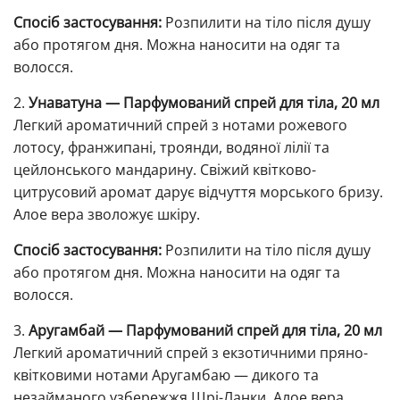
Спосіб застосування:
Розпилити на тіло після душу
або протягом дня. Можна наносити на одяг та
волосся.
2.
Унаватуна — Парфумований спрей для тіла, 20 мл
Легкий ароматичний спрей з нотами рожевого
лотосу, франжипані, троянди, водяної лілії та
цейлонського мандарину. Свіжий квітково-
цитрусовий аромат дарує відчуття морського бризу.
Алое вера зволожує шкіру.
Спосіб застосування:
Розпилити на тіло після душу
або протягом дня. Можна наносити на одяг та
волосся.
3.
Аругамбай — Парфумований спрей для тіла, 20 мл
Легкий ароматичний спрей з екзотичними пряно-
квітковими нотами Аругамбаю — дикого та
незайманого узбережжя Шрі-Ланки. Алое вера