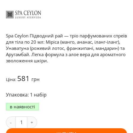
Spa Ceylon Підводний рай — тріо парфумованих спреїв
для тіла по 20 мл: Міріса (манго, ананас, іланг-іланг),
Унаватуна (рожевий лотос, франжипані, мандарин) та
Аругамбай. Легка формула з алое вера для ароматного
зволоження шкіри.
581
грн
Ціна:
1 набір
в наявності