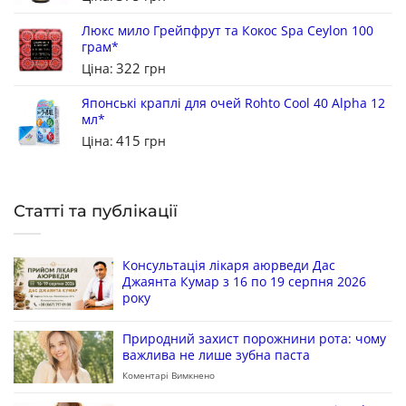
Люкс мило Грейпфрут та Кокос Spa Ceylon 100
грам*
322
Ціна:
грн
Японські краплі для очей Rohto Cool 40 Alpha 12
мл*
415
Ціна:
грн
Статті та публікації
Консультація лікаря аюрведи Дас
Джаянта Кумар з 16 по 19 серпня 2026
року
Природний захист порожнини рота: чому
важлива не лише зубна паста
Коментарі Вимкнено