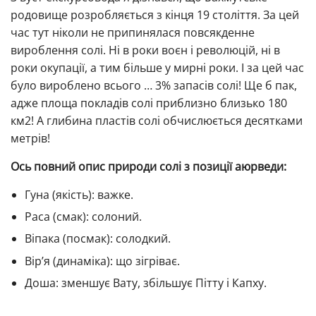
родовище розробляється з кінця 19 століття. За цей
час тут ніколи не припинялася повсякденне
вироблення солі. Ні в роки воєн і революцій, ні в
роки окупації, а тим більше у мирні роки. І за цей час
було вироблено всього … 3% запасів солі! Ще б пак,
адже площа покладів солі приблизно близько 180
км2! А глибина пластів солі обчислюється десятками
метрів!
Ось повний опис природи солі з позиції аюрведи:
Гуна (якість): важке.
Раса (смак): солоний.
Віпака (посмак): солодкий.
Вір’я (динаміка): що зігріває.
Доша: зменшує Вату, збільшує Пітту і Капху.