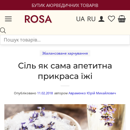
БУТИК АЮРВЕДИЧНИХ ТОВАРІВ
ROSA
UA
RU
Збалансоване харчування
Сіль як сама апетитна
прикраса їжі
Опубліковано
11.02.2018
автором
Авраменко Юрій Михайлович