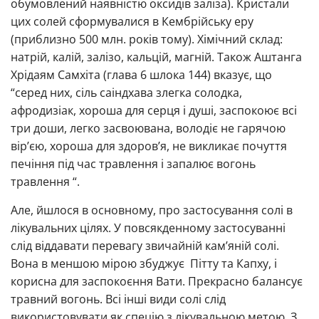
обумовлений наявністю оксидів заліза). Кристали
цих солей сформувалися в Кембрійську еру
(приблизно 500 млн. років тому). Хімічний склад:
натрій, калій, залізо, кальцій, магній. Також Аштанга
Хрідаям Самхіта (глава 6 шлока 144) вказує, що
“серед них, сіль саіндхава злегка солодка,
афродизіак, хороша для серця і душі, заспокоює всі
три доши, легко засвоювана, володіє не гарячою
вір’єю, хороша для здоров’я, не викликає почуття
печіння під час травлення і запалює вогонь
травлення “.
Але, йшлося в основному, про застосування солі в
лікувальних цілях. У повсякденному застосуванні
слід віддавати перевагу звичайній кам’яній солі.
Вона в меншою мірою збуджує Пітту та Капху, і
корисна для заспокоєння Вати. Прекрасно балансує
травний вогонь. Всі інші види солі слід
використовувати як спецію з лікувальною метою. З