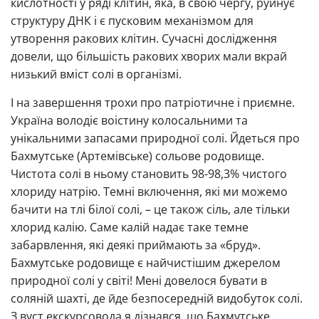
кислотності у ряді клітин, яка, в свою чергу, руйнує
структуру ДНК і є пусковим механізмом для
утворення ракових клітин. Сучасні дослідження
довели, що більшість ракових хворих мали вкрай
низький вміст солі в організмі.
І на завершення трохи про патріотичне і приємне.
Україна володіє воістину колосальними та
унікальними запасами природної солі. Йдеться про
Бахмутське (Артемівське) сольове родовище.
Чистота солі в ньому становить 98-98,3% чистого
хлориду натрію. Темні включення, які ми можемо
бачити на тлі білої солі, – це також сіль, але тільки
хлорид калію. Саме калій надає таке темне
забарвлення, які деякі приймають за «бруд».
Бахмутське родовище є найчистішим джерелом
природної солі у світі! Мені довелося бувати в
соляній шахті, де йде безпосередній видобуток солі.
З вуст екскурсовода я дізнався, що Бахмутське