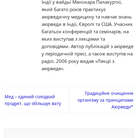
Індії у вайдьї Манохара Палакуртхі,
який багато років практикує
аюрведичну медицину та навчає знань
аюрведи в Індії, Європі та США. Учасник
багатьох конференцій та семінарів, на
яких виступав з лекціями та
доповідями. Автор публікацій з аюрведе
у періодичній пресі, а також виступів на
радіо. 2006 року видав «Лекції з
аюрведе».
Традиційне очищення
Мед – єдиний солодкий
організму за принципами
продукт, що збільшує вату
Аюрведи*