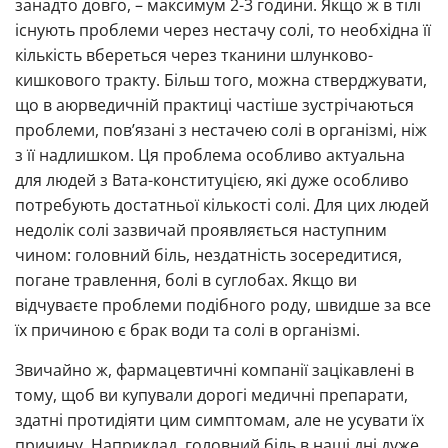
занадто довго, – максимум 2-3 години. Якщо ж в тілі
існують проблеми через нестачу солі, то необхідна її
кількість вбереться через тканини шлунково-
кишкового тракту. Більш того, можна стверджувати,
що в аюрведичній практиці частіше зустрічаються
проблеми, пов’язані з нестачею солі в організмі, ніж
з її надлишком. Ця проблема особливо актуальна
для людей з Вата-конституцією, які дуже особливо
потребують достатньої кількості солі. Для цих людей
недолік солі зазвичай проявляється наступним
чином: головний біль, нездатність зосередитися,
погане травлення, болі в суглобах. Якщо ви
відчуваєте проблеми подібного роду, швидше за все
їх причиною є брак води та солі в організмі.
Звичайно ж, фармацевтичні компанії зацікавлені в
тому, щоб ви купували дорогі медичні препарати,
здатні протидіяти цим симптомам, але не усувати їх
причину. Наприклад, головний біль в наші дні дуже