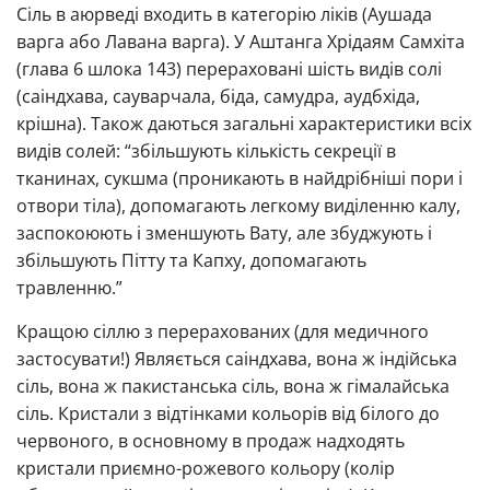
Сіль в аюрведі входить в категорію ліків (Аушада
варга або Лавана варга). У Аштанга Хрідаям Самхіта
(глава 6 шлока 143) перераховані шість видів солі
(саіндхава, сауварчала, біда, самудра, аудбхіда,
крішна). Також даються загальні характеристики всіх
видів солей: “збільшують кількість секреції в
тканинах, сукшма (проникають в найдрібніші пори і
отвори тіла), допомагають легкому виділенню калу,
заспокоюють і зменшують Вату, але збуджують і
збільшують Пітту та Капху, допомагають
травленню.”
Кращою сіллю з перерахованих (для медичного
застосувати!) Являється саіндхава, вона ж індійська
сіль, вона ж пакистанська сіль, вона ж гімалайська
сіль. Кристали з відтінками кольорів від білого до
червоного, в основному в продаж надходять
кристали приємно-рожевого кольору (колір