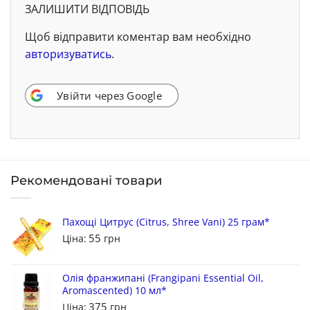
ЗАЛИШИТИ ВІДПОВІДЬ
Щоб відправити коментар вам необхідно
авторизуватись
.
Увійти через Google
Рекомендовані товари
Пахощі Цитрус (Citrus, Shree Vani) 25 грам*
55
Ціна:
грн
Олія франжипані (Frangipani Essential Oil,
Aromascented) 10 мл*
375
Ціна:
грн