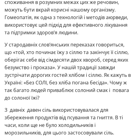
споживання в розумних межах цих же речовин,
можуть бути вкрай корисні нашому організму.
Гомеопатія, як одна з технологій і методів аюрведи,
використовує цей підхід для ефективного лікування
та підтримки здоров’я людини.
У стародавніх слов’янських переказах говориться,
що «той, хто починає їжу з сіллю та закінчує її сіллю,
оберігає себе від сімдесяти двох хвороб, серед яких
безумство і проказа». У нашій традиції завжди
зустрічати дорогих гостей хлібом і сіллю. Як кажуть в
Україні: «Без СОЛІ, без хліба погана бесіда». Чому ж
так багато людей приваблює солоний смак і повага
до солоної їжі?
З давніх давен сіль використовувалася для
збереження продуктів від псування та гниття. В ті
часи, коли ще не було холодильників і
морозильників, для цього застосовували сіль.