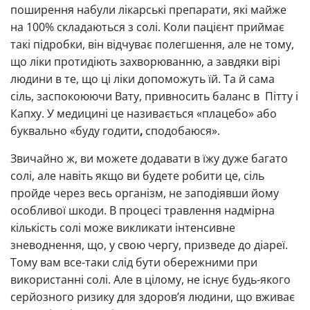
поширення набули лікарські препарати, які майже
на 100% складаються з солі. Коли пацієнт приймає
такі підробки, він відчуває полегшення, але не тому,
що ліки протидіють захворюванню, а завдяки вірі
людини в те, що ці ліки допоможуть їй. Та й сама
сіль, заспокоюючи Вату, привносить баланс в Пітту і
Капху. У медицині це називається «плацебо» або
буквально «буду годити
,
сподобаюся».
Звичайно ж, ви можете додавати в їжу дуже багато
солі, але навіть якщо ви будете робити це, сіль
пройде через весь організм, не заподіявши йому
особливої ​​шкоди. В процесі травлення надмірна
кількість солі може викликати інтенсивне
зневоднення, що, у свою чергу, призведе до діареї.
Тому вам все-таки слід бути обережними при
використанні солі. Але в цілому, не існує будь-якого
серйозного ризику для здоров’я людини, що вживає