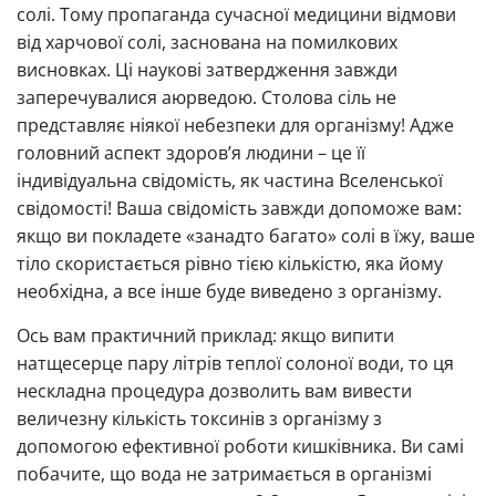
солі. Тому пропаганда сучасної медицини відмови
від харчової солі, заснована на помилкових
висновках. Ці наукові затвердження завжди
заперечувалися аюрведою. Столова сіль не
представляє ніякої небезпеки для організму! Адже
головний аспект здоров’я людини – це її
індивідуальна свідомість, як частина Вселенської
свідомості! Ваша свідомість завжди допоможе вам:
якщо ви покладете «занадто багато» солі в їжу, ваше
тіло скористається рівно тією кількістю, яка йому
необхідна, а все інше буде виведено з організму.
Ось вам практичний приклад: якщо випити
натщесерце пару літрів теплої солоної води, то ця
нескладна процедура дозволить вам вивести
величезну кількість токсинів з організму з
допомогою ефективної роботи кишківника. Ви самі
побачите, що вода не затримається в організмі