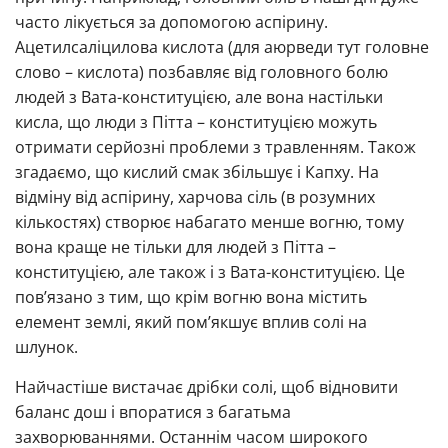
часто лікується за допомогою аспірину.
Ацетилсаліцилова кислота (для аюрведи тут головне
слово – кислота) позбавляє від головного болю
людей з Вата-конституцією, але вона настільки
кисла, що люди з Пітта – конституцією можуть
отримати серйозні проблеми з травленням. Також
згадаємо, що кислий смак збільшує і Капху. На
відміну від аспірину, харчова сіль (в розумних
кількостях) створює набагато менше вогню, тому
вона краще не тільки для людей з Пітта –
конституцією, але також і з Вата-конституцією. Це
пов’язано з тим, що крім вогню вона містить
елемент землі, який пом’якшує вплив солі на
шлунок.
Найчастіше вистачає дрібки солі, щоб відновити
баланс дош і впоратися з багатьма
захворюваннями. Останнім часом широкого