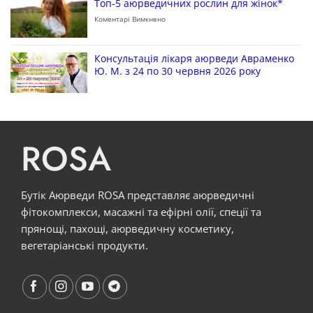
Топ-5 аюрведичних рослин для жінок*
Коментарі Вимкнено
Консультація лікаря аюрведи Авраменко
Ю. М. з 24 по 30 червня 2026 року
ROSA
Бутік Аюрведи ROSA представляє аюрведичні
фітокомплекси, масажні та ефірні олії, спеції та
прянощі, пахощі, аюрведичну косметику,
вегетаріанські продукти.