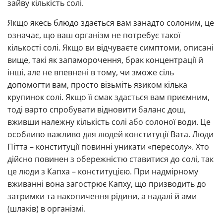
зайву кількість солі.
Якщо якесь блюдо здається вам занадто солоним, це
означає, що ваш організм не потребує такої
кількості солі. Якщо ви відчуваєте симптоми, описані
вище, такі як запаморочення, брак концентрації й
інші, але не впевнені в тому, чи зможе сіль
допомогти вам, просто візьміть язиком кілька
крупинок солі. Якщо її смак здасться вам приємним,
тоді варто спробувати відновити баланс дош,
вживши належну кількість солі або солоної води. Це
особливо важливо для людей конституції Вата. Люди
Пітта – конституції повинні уникати «пересолу». Хто
дійсно повинен з обережністю ставитися до солі, так
це люди з Капха – конституцією. При надмірному
вживанні вона загострює Капху, що призводить до
затримки та накопичення рідини, а надалі й ами
(шлаків) в організмі.