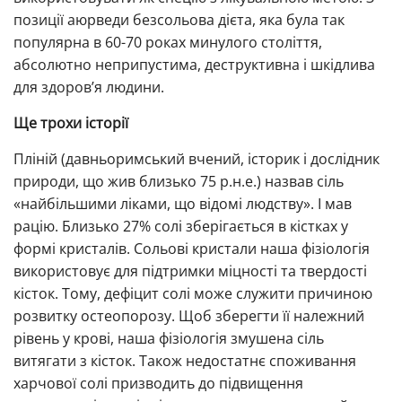
позиції аюрведи безсольова дієта, яка була так
популярна в 60-70 роках минулого століття,
абсолютно неприпустима, деструктивна і шкідлива
для здоров’я людини.
Ще трохи історії
Пліній (давньоримський вчений, історик і дослідник
природи, що жив близько 75 р.н.е.) назвав сіль
«найбільшими ліками, що відомі людству». І мав
рацію. Близько 27% солі зберігається в кістках у
формі кристалів. Сольові кристали наша фізіологія
використовує для підтримки міцності та твердості
кісток. Тому, дефіцит солі може служити причиною
розвитку остеопорозу. Щоб зберегти її належний
рівень у крові, наша фізіологія змушена сіль
витягати з кісток. Також недостатнє споживання
харчової солі призводить до підвищення