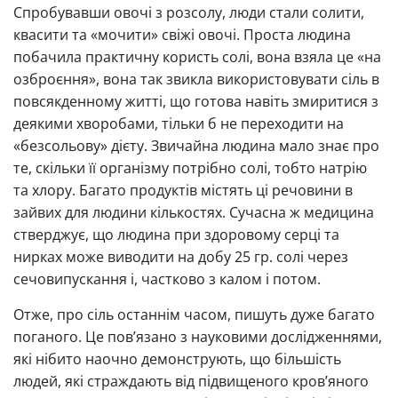
Спробувавши овочі з розсолу, люди стали солити,
квасити та «мочити» свіжі овочі. Проста людина
побачила практичну користь солі, вона взяла це «на
озброєння», вона так звикла використовувати сіль в
повсякденному житті, що готова навіть змиритися з
деякими хворобами, тільки б не переходити на
«безсольову» дієту. Звичайна людина мало знає про
те, скільки її організму потрібно солі, тобто натрію
та хлору. Багато продуктів містять ці речовини в
зайвих для людини кількостях. Сучасна ж медицина
стверджує, що людина при здоровому серці та
нирках може виводити на добу 25 гр. солі через
сечовипускання і, частково з калом і потом.
Отже, про сіль останнім часом, пишуть дуже багато
поганого. Це пов’язано з науковими дослідженнями,
які нібито наочно демонструють, що більшість
людей, які страждають від підвищеного кров’яного