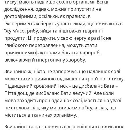
тиску, мають надлишок солі в організмі. Всі ці
дослідження, однак, можна припустити не
достовірними, оскільки, як правило, в
експериментах беруть участь люди, що вживають в
їжу м’ясо, рибу, яйця та інші важкі тваринні
продукти. Ці продукти, у свою чергу в разі їх не
глибокого перетравлення, можуть стати
причинними факторами багатьох хвороб,
включаючи й гіпертонічну хворобу.
Звичайно ж, ніхто не заперечує, що надлишок солі
може стати причиною підвищення кров’яного тиску.
Підвищений кров’яний тиск – це дисбаланс Вата –
Пітта дош, де дисбаланс Вати ведучий. Але коли
мова заходить про надлишок солі, мається на увазі
не столова сіль, яку ми вживаємо в їжу, а сіль, що
міститься в тканинах організму.
Звичайно, вона залежить від зовнішнього вживання