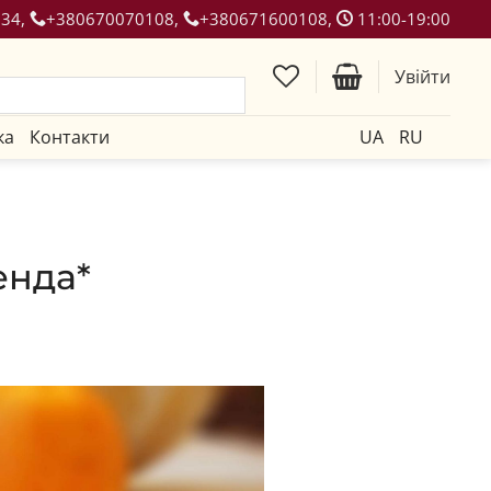
134,
+380670070108,
+380671600108,
11:00-19:00
Увійти
ка
Контакти
UA
RU
енда*