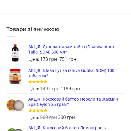
Товари зі знижкою
АКЦIЯ: Дханвантарам тайла (Dhanwantara
Taila, SDM) 500 мл*
173
грн
751
грн
Ціна:
–
АКЦІЯ: Шива Гутіка (Shiva Gutika, SDM) 100
таблеток*
1492
грн
1199
грн
Оцінено в
Ціна:
5
з 5
АКЦІЯ: Кокосовий баттер Нероли та Жасмин
Spa Ceylon 25 грам*
560
грн
300
грн
Оцінено в
Ціна:
5
з 5
АКЦІЯ: Кокосовий баттер Лемонграс та