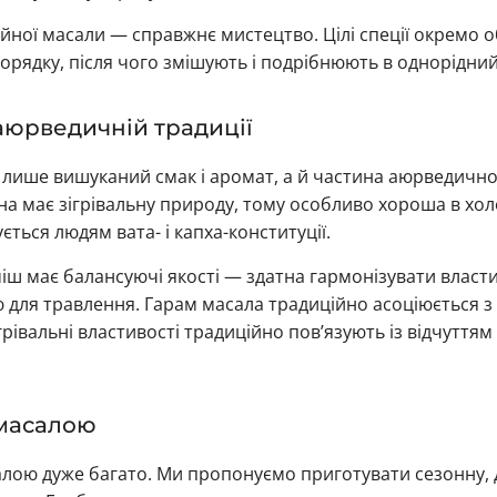
йної масали — справжнє мистецтво. Цілі спеції окремо 
порядку, після чого змішують і подрібнюють в однорідни
аюрведичній традиції
лише вишуканий смак і аромат, а й частина аюрведичної
она має зігрівальну природу, тому особливо хороша в хол
ться людям вата- і капха-конституції.
іш має балансуючі якості — здатна гармонізувати властив
 для травлення. Гарам масала традиційно асоціюється з
ігрівальні властивості традиційно пов’язують із відчуття
 масалою
алою дуже багато. Ми пропонуємо приготувати сезонну, 