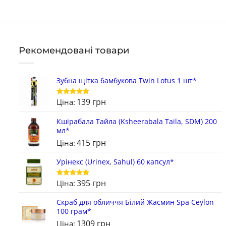
Рекомендовані товари
Зубна щітка бамбукова Twin Lotus 1 шт*
139
грн
Ціна:
Оцінено в
5
з 5
Кшірабала Тайла (Ksheerabala Taila, SDM) 200
мл*
415
грн
Ціна:
Урінекс (Urinex, Sahul) 60 капсул*
395
грн
Ціна:
Оцінено в
5
з 5
Скраб для обличчя Білий Жасмин Spa Ceylon
100 грам*
1309
грн
Ціна: