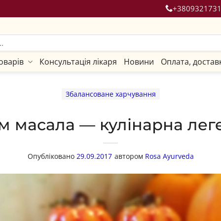
+380932173
оварів
Консультація лікаря
Новини
Оплата, достав
Збалансоване харчування
м масала — кулінарна лег
Опубліковано
29.09.2017
автором
Rosa Ayurveda