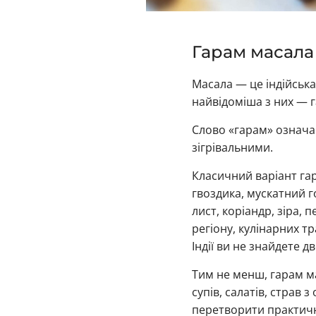
Гарам масала
Масала — це індійська 
найвідоміша з них — 
Слово «гарам» означає
зігрівальними.
Класичний варіант гар
гвоздика, мускатний г
лист, коріандр, зіра, 
регіону, кулінарних тр
Індії ви не знайдете д
Тим не менш, гарам ма
супів, салатів, страв 
перетворити практичн