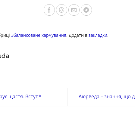
бриці
Збалансоване харчування
. Додати в
закладки
.
eda
ує щастя. Вступ*
Аюрведа – знання, що д