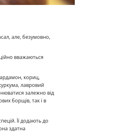
асал, але, безумовно,
иційно вважаються
кардамон, кориц,
 куркума, лавровий
мінюватися залежно від
ових борщів, так і в
ецій. Її додають до
вона здатна