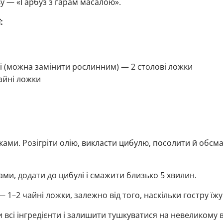
у — «Гарбуз з гарам масалою».
:
і (можна замінити рослинним) — 2 столові ложки
айні ложки
ами. Розігріти олію, викласти цибулю, посолити й обсм
ами, додати до цибулі і смажити близько 5 хвилин.
 1–2 чайні ложки, залежно від того, наскільки гостру їжу
всі інгредієнти і залишити тушкуватися на невеликому в