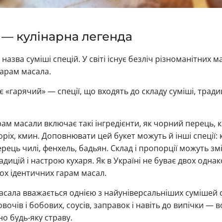
 — кулінарна легенда
назва суміші спецій. У світі існує безліч різноманітних м
гарам масала.
 «гарячий» — спеції, що входять до складу суміші, трад
ам масали включає такі інгредієнти, як чорний перець, 
оріх, кмин. Доповнювати цей букет можуть й інші спеції:
перець чилі, фенхель, бадьян. Склад і пропорції можуть з
адицій і настрою кухаря. Як в Україні не буває двох однак
вох ідентичних гарам масал.
сала вважається однією з найуніверсальніших сумішей сп
з овочів і бобових, соусів, заправок і навіть до випічки — 
о будь-яку страву.