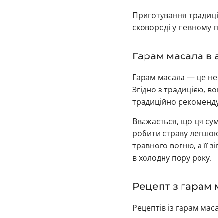
Приготування традиці
сковороді у певному 
Гарам масала в 
Гарам масала — це не 
Згідно з традицією, в
традиційно рекомендує
Вважається, що ця сум
робити страву легшою
травного вогню, а її з
в холодну пору року.
Рецепт з гарам
Рецептів із гарам мас