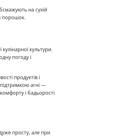
обсмажують на сухій
й порошок.
 кулінарної культури.
одну погоду і
ості продуктів і
 підтримкою агні —
м комфорту і бадьорості
дуже просту, але при