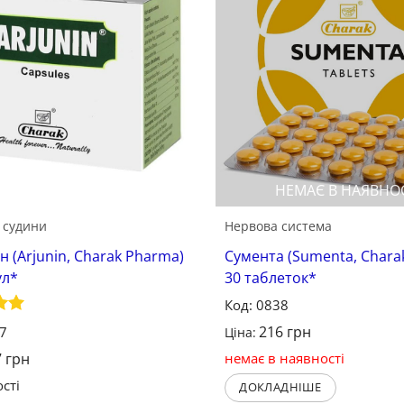
Зберегти
НЕМАЄ В НАЯВНО
 судини
Нервова система
н (Arjunin, Charak Pharma)
Сумента (Sumenta, Chara
ул*
30 таблеток*
Код: 0838
о в
216
грн
47
Ціна:
7
грн
немає в наявності
сті
ДОКЛАДНІШЕ