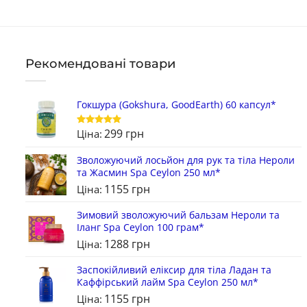
Рекомендовані товари
Гокшура (Gokshura, GoodEarth) 60 капсул*
299
грн
Ціна:
Оцінено в
5
з 5
Зволожуючий лосьйон для рук та тіла Нероли
та Жасмин Spa Ceylon 250 мл*
1155
грн
Ціна:
Зимовий зволожуючий бальзам Нероли та
Іланг Spa Ceylon 100 грам*
1288
грн
Ціна:
Заспокійливий еліксир для тіла Ладан та
Каффірський лайм Spa Ceylon 250 мл*
1155
грн
Ціна: