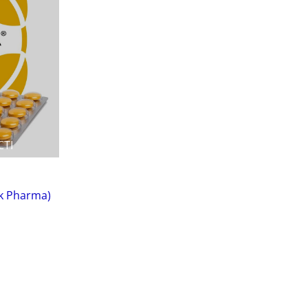
СТІ
k Pharma)