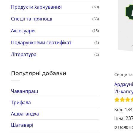
Продукти харчування
(50)
Спеції та прянощі
(33)
Аксесуари
(15)
Подарунковий сертифікат
(1)
Література
(2)
Популярні добавки
Серце та
Арджуні
Чаванпраш
20 капс
Трифала
Оцінен
Код: 13
5
з 5
Ашвагандха
23
Ціна:
Шатаварі
в наявно