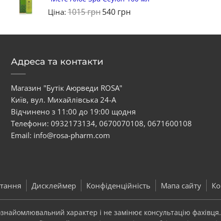
1015
грн
540
грн
Ціна:
Адреса та контакти
Магазин "Бутік Аюрведи ROSA"
Київ, вул. Михайлівська 24-А
Відчинено з 11:00 до 19:00 щодня
Телефони:
0932173134
,
0670070108
,
0671600108
Email:
info@rosa-pharm.com
тання
Дисклеймер
Конфіденційність
Мапа сайту
Ко
 ознайомлювальний характер і не замінює консультацію фахівця