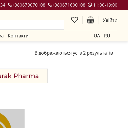
134,
+380670070108,
+380671600108,
11:00-19:00
Увійти
ка
Контакти
UA
RU
Відображаються усі з 2 результатів
arak Pharma