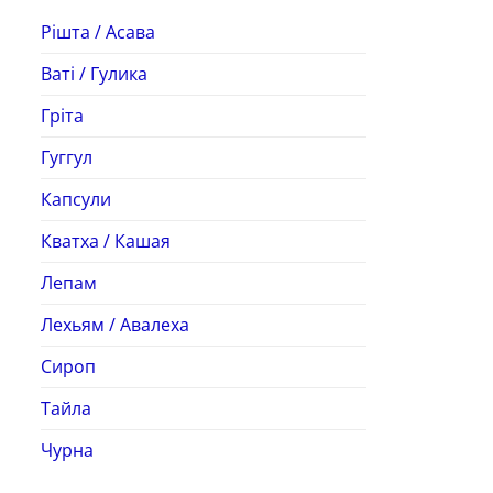
Рішта / Асава
Ваті / Гулика
Гріта
Гуггул
Капсули
Кватха / Кашая
Лепам
Лехьям / Авалеха
Сироп
Тайла
Чурна