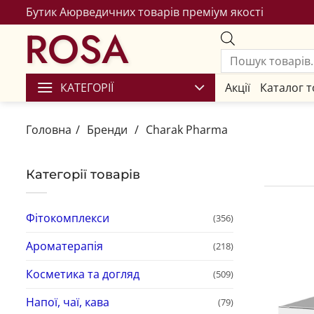
Бутик Аюрведичних товарів преміум якості
ROSA
КАТЕГОРІЇ
Акції
Каталог т
Головна
/
Бренди
/
Charak Pharma
Категорії товарів
Фітокомплекси
(356)
Ароматерапія
(218)
Косметика та догляд
(509)
Напої, чаї, кава
(79)