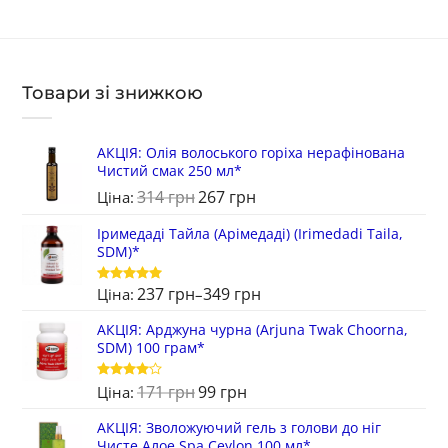
Товари зі знижкою
АКЦІЯ: Олія волоського горіха нерафінована
Чистий смак 250 мл*
314
грн
267
грн
Ціна:
Іримедаді Тайла (Арімедаді) (Irimedadi Taila,
SDM)*
237
грн
349
грн
Ціна:
–
Оцінено в
5
з 5
АКЦІЯ: Арджуна чурна (Arjuna Twak Choorna,
SDM) 100 грам*
171
грн
99
грн
Оцінено
Ціна:
в
4
з 5
АКЦІЯ: Зволожуючий гель з голови до ніг
Чисте Алое Spa Ceylon 100 мл*