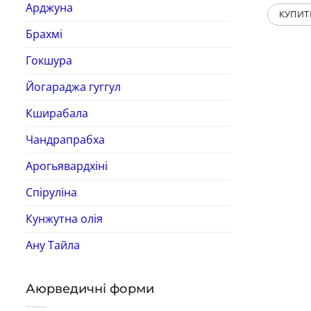
Арджуна
КУПИТ
Брахмі
Гокшура
Йогараджа гуггул
Кширабала
Чандрапрабха
Арогьявардхіні
Спіруліна
Кунжутна олія
Ану Тайла
Аюрведичні форми