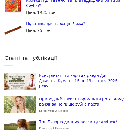
Колекція для ванної та тіла Підводний рай Spa
Ceylon*
1925
Ціна:
грн
Підставка для пахощів Лижа*
75
Ціна:
грн
Статті та публікації
Консультація лікаря аюрведи Дас
Джаянта Кумар з 16 по 19 серпня 2026
року
Природний захист порожнини рота: чому
важлива не лише зубна паста
Коментарі Вимкнено
Топ-5 аюрведичних рослин для жінок*
Коментарі Вимкнено