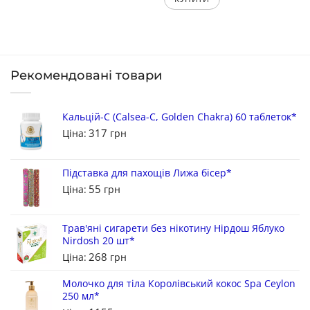
Рекомендовані товари
Кальцій-С (Calsea-C, Golden Chakra) 60 таблеток*
317
Ціна:
грн
Підставка для пахощів Лижа бісер*
55
Ціна:
грн
Трав'яні сигарети без нікотину Нірдош Яблуко
Nirdosh 20 шт*
268
Ціна:
грн
Молочко для тіла Королівський кокос Spa Ceylon
250 мл*