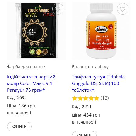
Зберегти
Зберегти
Фарба для волосся
Баланс організму
Індійська хна чорний
Трифала гуггул (Triphala
колір Color Magic 9.1
Guggulu DS, SDM) 100
Panayur 75 грам*
таблеток*
Код: 3692
(12)
186
Ціна:
грн
Оцінено в
Код: 2211
5
з 5
в наявності
434
Ціна:
грн
в наявності
КУПИТИ
КУПИТИ