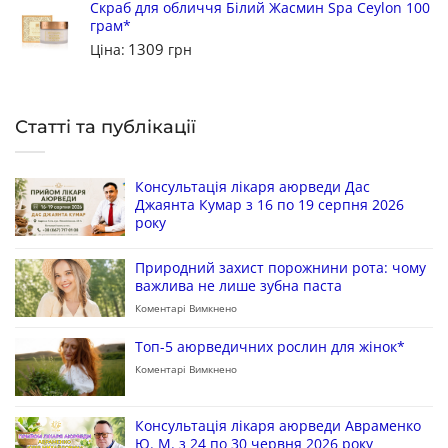
Скраб для обличчя Білий Жасмин Spa Ceylon 100
грам*
1309
Ціна:
грн
Статті та публікації
Консультація лікаря аюрведи Дас
Джаянта Кумар з 16 по 19 серпня 2026
року
Природний захист порожнини рота: чому
важлива не лише зубна паста
Коментарі Вимкнено
Топ-5 аюрведичних рослин для жінок*
Коментарі Вимкнено
Консультація лікаря аюрведи Авраменко
Ю. М. з 24 по 30 червня 2026 року