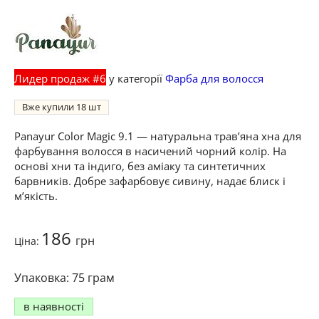
Лидер продаж #6
у категорії
Фарба для волосся
Вже купили
18
Panayur Color Magic 9.1 — натуральна трав’яна хна для
фарбування волосся в насичений чорний колір. На
основі хни та індиго, без аміаку та синтетичних
барвників. Добре зафарбовує сивину, надає блиск і
м’якість.
186
грн
Ціна:
75 грам
в наявності