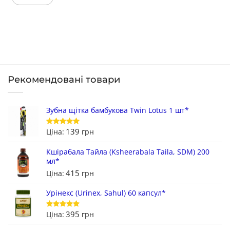
Рекомендовані товари
Зубна щітка бамбукова Twin Lotus 1 шт*
139
Ціна:
грн
Оцінено в
5
з 5
Кшірабала Тайла (Ksheerabala Taila, SDM) 200
мл*
415
Ціна:
грн
Урінекс (Urinex, Sahul) 60 капсул*
395
Ціна:
грн
Оцінено в
5
з 5