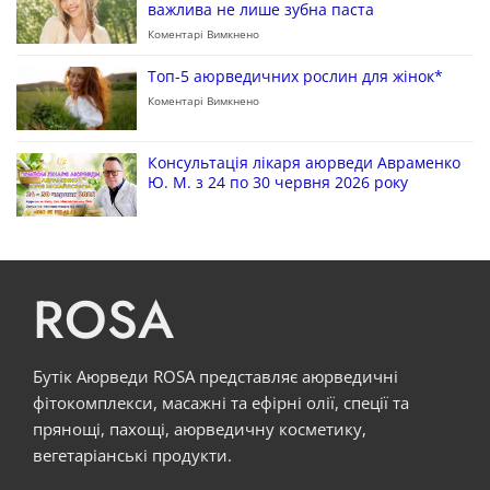
важлива не лише зубна паста
Коментарі Вимкнено
Топ-5 аюрведичних рослин для жінок*
Коментарі Вимкнено
Консультація лікаря аюрведи Авраменко
Ю. М. з 24 по 30 червня 2026 року
ROSA
Бутік Аюрведи ROSA представляє аюрведичні
фітокомплекси, масажні та ефірні олії, спеції та
прянощі, пахощі, аюрведичну косметику,
вегетаріанські продукти.