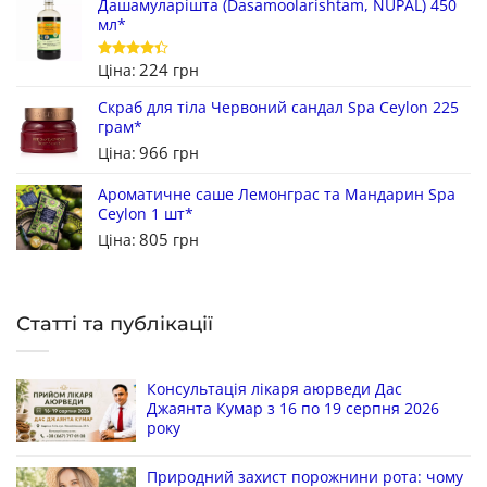
Дашамуларішта (Dasamoolarishtam, NUPAL) 450
мл*
224
Ціна:
грн
Оцінено
в
4.33
з
5
Скраб для тіла Червоний сандал Spa Ceylon 225
грам*
966
Ціна:
грн
Ароматичне саше Лемонграс та Мандарин Spa
Ceylon 1 шт*
805
Ціна:
грн
Статті та публікації
Консультація лікаря аюрведи Дас
Джаянта Кумар з 16 по 19 серпня 2026
року
Природний захист порожнини рота: чому