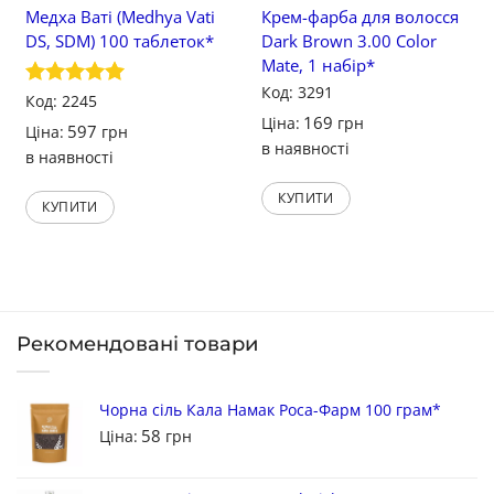
Медха Ваті (Medhya Vati
Крем-фарба для волосся
DS, SDM) 100 таблеток*
Dark Brown 3.00 Color
Mate, 1 набір*
Код: 3291
Оцінено в
Код: 2245
5
з 5
169
Ціна:
грн
597
Ціна:
грн
в наявності
в наявності
КУПИТИ
КУПИТИ
Рекомендовані товари
Чорна сіль Кала Намак Роса-Фарм 100 грам*
58
Ціна:
грн