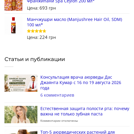
Франжипани Spa Ceylon 200 мл*
693
Цена:
грн
Манчжушри масло (Manjushree Hair Oil, SDM)
100 мл*
224
Цена:
грн
Оценка
4.67
из 5
Статьи и публикации
Консультация врача аюрведы Дас
Джаянта Кумар с 16 по 19 августа 2026
года
6 комментариев
Естественная защита полости рта: почему
важна не только зубная паста
Комментарии
отключены
Топ-5 аюрведических растений для