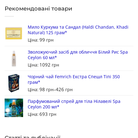
Рекомендовані товари
Мило Куркума та Сандал (Haldi Chandan, Khadi
Natural) 125 грам*
99
Ціна:
грн
Зволожуючий засіб для обличчя Білий Рис Spa
Ceylon 60 мл*
1092
Ціна:
грн
Чорний чай Femrich Екстра Спешл Тіпі 350
грам*
98
426
Ціна:
грн
–
грн
Парфумований спрей для тіла Нілавелі Spa
Ceylon 200 мл*
693
Ціна:
грн