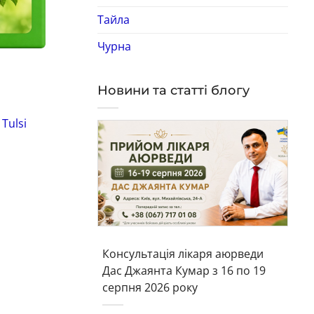
Тайла
Чурна
Новини та статті блогу
Мило натуральне
Ми
Tulsi
Засіб для миття рук Кардамон та
Лю
Троянда Spa Ceylon 250 мл*
Ce
Код: 0626
Ко
833
грн
Ціна:
Цін
в наявності
в 
КУПИТИ
Консультація лікаря аюрведи
Дас Джаянта Кумар з 16 по 19
серпня 2026 року