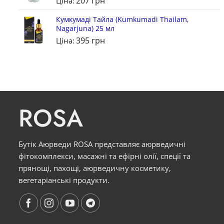
207
грн
Ціна:
Кумкумаді Тайла (Kumkumadi Thailam,
Nagarjuna) 25 мл
395
грн
Ціна:
ROSA
Бутік Аюрведи ROSA представляє аюрведичні
фітокомплекси, масажні та ефірні олії, спеції та
прянощі, пахощі, аюрведичну косметику,
вегетаріанські продукти.