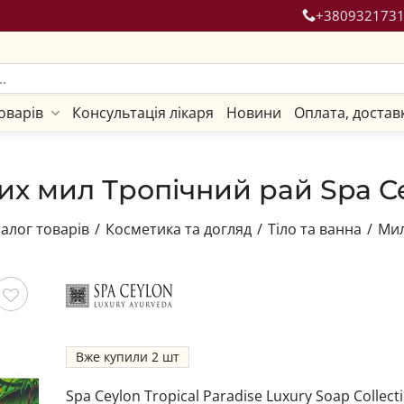
+380932173
оварів
Консультація лікаря
Новини
Оплата, достав
их мил Тропічний рай Spa Ce
алог товарів
/
Косметика та догляд
/
Тіло та ванна
/
Мил
гти
Вже купили
2
Spa Ceylon Tropical Paradise Luxury Soap Collect