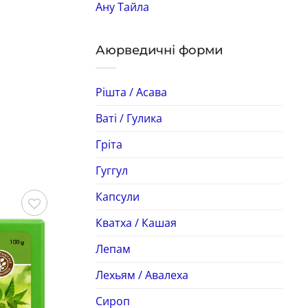
Ану Тайла
Аюрведичні форми
Рішта / Асава
Ваті / Гулика
Гріта
Гуггул
Капсули
Кватха / Кашая
Зберегти
Зберегти
Лепам
Лехьям / Авалеха
Сироп