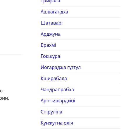
Трифала
Ашвагандха
Шатаварі
Арджуна
Брахмі
Гокшура
Йогараджа гуггул
Кширабала
Чандрапрабха
ою
рин,
Арогьявардхіні
Спіруліна
Кунжутна олія