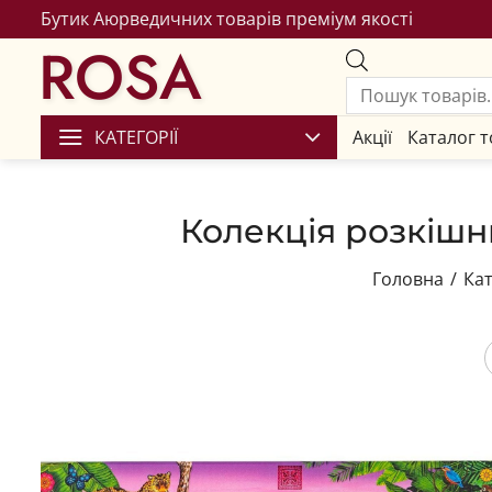
Бутик Аюрведичних товарів преміум якості
ROSA
КАТЕГОРІЇ
Акції
Каталог т
Колекція розкішн
Головна
/
Кат
Збере