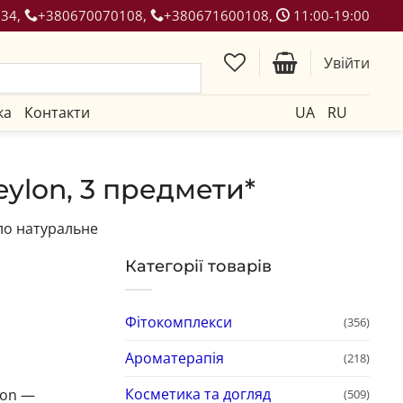
134,
+380670070108,
+380671600108,
11:00-19:00
Увійти
ка
Контакти
UA
RU
ylon, 3 предмети*
о натуральне
Категорії товарів
Фітокомплекси
(356)
Ароматерапія
(218)
Косметика та догляд
ion —
(509)