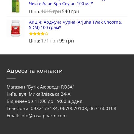
Чисте Алое Spa Ceylon 100 мл*
1015
грн
540
грн
Ціна:
АКЦІЯ: Арджуна чурна (Arjuna Twak Choorna,
SDM) 100 грам*
171
грн
99
грн
Оцінено
Ціна:
в
4
з 5
Адреса та контакти
Магазин "Бутік Аюрведи ROSA"
Київ, вул. Михайлівська 24-А
Відчинено з 11:00 до 19:00 щодня
Телефони:
0932173134
,
0670070108
,
0671600108
Email:
info@rosa-pharm.com