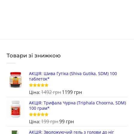
Товари зі знижкою
АКЦІЯ: Шива Гутіка (Shiva Gutika, SDM) 100
таблеток*
1492
грн
1199
грн
Оцінено в
Ціна:
5
з 5
АКЦІЯ: Трифала Чурна (Triphala Choorna, SDM)
100 грам*
199
грн
99
грн
Оцінено в
Ціна:
5
з 5
АКЦІЯ: Зволожуючий гель з голови до ніг