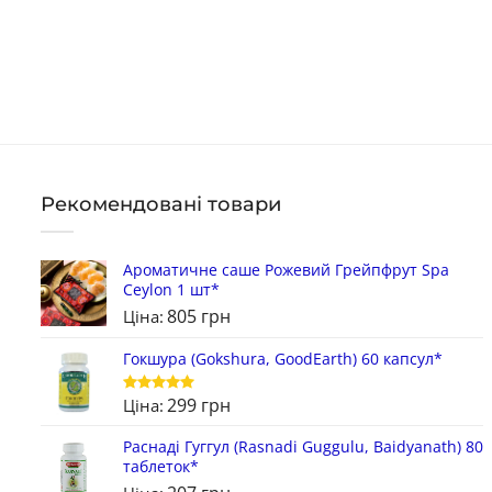
Рекомендовані товари
Ароматичне саше Рожевий Грейпфрут Spa
Ceylon 1 шт*
805
грн
Ціна:
Гокшура (Gokshura, GoodEarth) 60 капсул*
299
грн
Ціна:
Оцінено в
5
з 5
Раснаді Гуггул (Rasnadi Guggulu, Baidyanath) 80
таблеток*