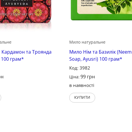
альне
Мило натуральне
 Кардамон та Троянда
Мило Нім та Базилік (Neem 
 100 грам*
Soap, Ayusri) 100 грам*
Код: 3982
рн
99
грн
Ціна:
і
в наявності
КУПИТИ