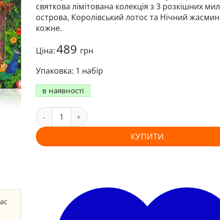
святкова лімітована колекція з 3 розкішних ми
острова, Королівський лотос та Нічний жасмин.
кожне.
489
Ціна:
грн
1 набір
в наявності
КУПИТИ
час