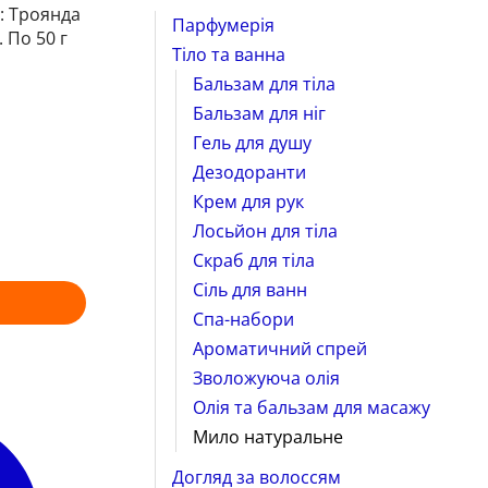
л: Троянда
Парфумерія
 По 50 г
Тіло та ванна
Бальзам для тіла
Бальзам для ніг
Гель для душу
Дезодоранти
Крем для рук
Лосьйон для тіла
Скраб для тіла
Сіль для ванн
Спа-набори
Ароматичний спрей
Зволожуюча олія
Олія та бальзам для масажу
Мило натуральне
Догляд за волоссям