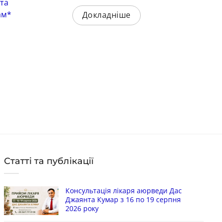
 та
Люкс мило Лаванда, Нероли та
Ми
ам*
Іланг Spa Ceylon 100 грам*
(C
Докладніше
10
Код: 3752
Ко
322
грн
Ціна:
Цін
в наявності
в 
КУПИТИ
Статті та публікації
Консультація лікаря аюрведи Дас
Джаянта Кумар з 16 по 19 серпня
2026 року