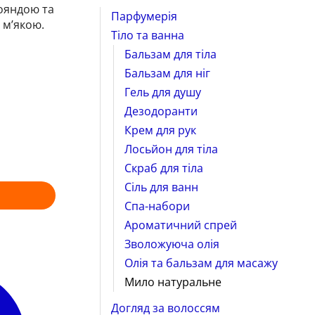
рояндою та
Парфумерія
 м’якою.
Тіло та ванна
Бальзам для тіла
Бальзам для ніг
Гель для душу
Дезодоранти
Крем для рук
Лосьйон для тіла
Скраб для тіла
Сіль для ванн
Спа-набори
Ароматичний спрей
Зволожуюча олія
Олія та бальзам для масажу
Мило натуральне
Догляд за волоссям