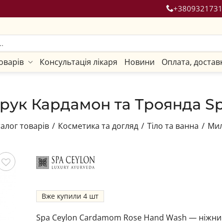
+380932173
оварів
Консультація лікаря
Новини
Оплата, достав
 рук Кардамон та Троянда Sp
алог товарів
/
Косметика та догляд
/
Тіло та ванна
/
Мил
гти
Вже купили
4
Spa Ceylon Cardamom Rose Hand Wash — ніжний