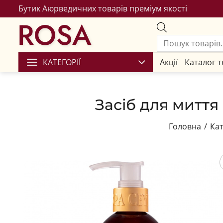
Бутик Аюрведичних товарів преміум якості
ROSA
КАТЕГОРІЇ
Акції
Каталог т
Засіб для миття
Головна
/
Кат
Збере