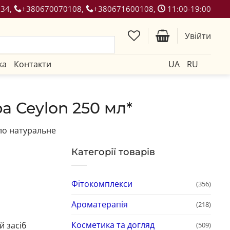
134,
+380670070108,
+380671600108,
11:00-19:00
Увійти
ка
Контакти
UA
RU
a Ceylon 250 мл*
о натуральне
Категорії товарів
Фітокомплекси
(356)
Ароматерапія
(218)
Косметика та догляд
 засіб
(509)