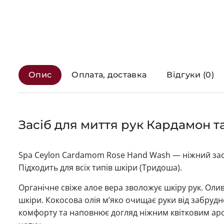
Опис
Оплата, доставка
Відгуки (0)
Засіб для миття рук Кардамон та
Spa Ceylon Cardamom Rose Hand Wash — ніжний засі
Підходить для всіх типів шкіри (Тридоша).
Органічне свіже алое вера зволожує шкіру рук. Олив
шкіри. Кокосова олія м’яко очищає руки від забруд
комфорту та наповнює догляд ніжним квітковим ар