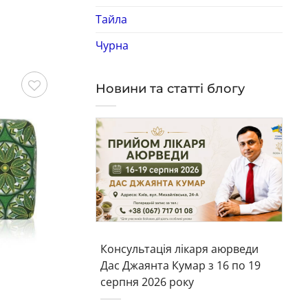
Тайла
Чурна
Новини та статті блогу
Зберегти
Зберегти
Консультація лікаря аюрведи
Дас Джаянта Кумар з 16 по 19
серпня 2026 року
Мило натуральне
Ми