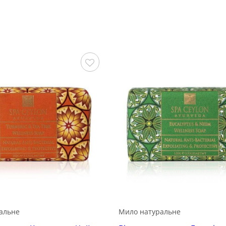
Зберегти
альне
Мило натуральне