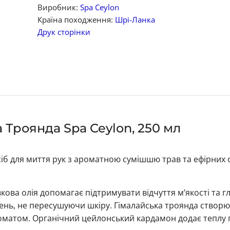
Виробник:
Spa Ceylon
Країна походження:
Шрі-Ланка
Друк сторінки
 Троянда Spa Ceylon, 250 мл
б для миття рук з ароматною сумішшю трав та ефірних о
кова олія допомагає підтримувати відчуття м’якості та г
нень, не пересушуючи шкіру. Гімалайська троянда створю
оматом. Органічний цейлонський кардамон додає теплу 