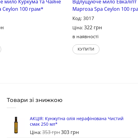
е мило Куркума та Чайне
Відлущуюче мило Евкаліпт
 Ceylon 100 грам*
Маргоза Spa Ceylon 100 гр
Код: 3017
рн
322
грн
Ціна:
і
в наявності
КУПИТИ
Товари зі знижкою
АКЦІЯ: Кунжутна олія нерафінована Чистий
смак 250 мл*
353
грн
303
грн
Ціна: