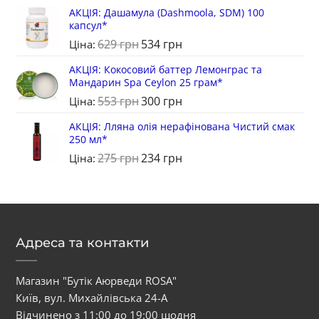
АКЦІЯ: Дашамула (Dashmoola, SDM) 100
капсул*
629
грн
534
грн
Ціна:
АКЦІЯ: Кокосовий баттер Лемонграс та
Мандарин Spa Ceylon 25 грам*
553
грн
300
грн
Ціна:
АКЦІЯ: Лляна олія нерафінована Чистий смак
250 мл*
275
грн
234
грн
Ціна:
Адреса та контакти
Магазин "Бутік Аюрведи ROSA"
Київ, вул. Михайлівська 24-А
Відчинено з 11:00 до 19:00 щодня