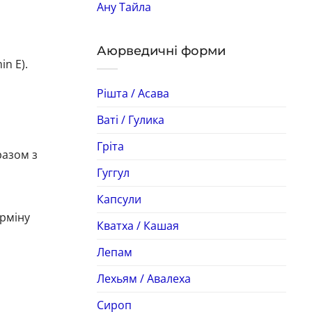
Ану Тайла
Аюрведичні форми
in E).
Рішта / Асава
Ваті / Гулика
Гріта
разом з
Гуггул
Капсули
ерміну
Кватха / Кашая
Лепам
Лехьям / Авалеха
Сироп