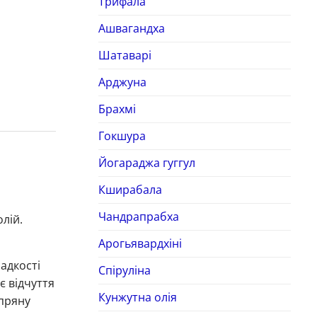
Трифала
Ашвагандха
Шатаварі
Арджуна
Брахмі
Гокшура
Йогараджа гуггул
Кширабала
Чандрапрабха
лій.
Арогьявардхіні
ладкості
Спіруліна
є відчуття
Кунжутна олія
пряну