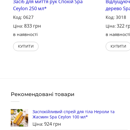
Засіб для миття рук Спокій Spa
Відлущуюч
Ceylon 250 мл*
дерево Spa
Код: 0627
Код: 3018
833
грн
322
г
Ціна:
Ціна:
в наявності
в наявност
КУПИТИ
КУПИТИ
Рекомендовані товари
Заспокійливий спрей для тіла Нероли та
Жасмин Spa Ceylon 100 мл*
924
грн
Ціна: