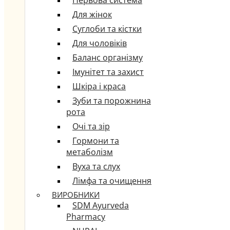
Для жінок
Суглоби та кістки
Для чоловіків
Баланс організму
Імунітет та захист
Шкіра і краса
Зуби та порожнина
рота
Очі та зір
Гормони та
метаболізм
Вуха та слух
Лімфа та очищення
ВИРОБНИКИ
SDM Ayurveda
Pharmacy