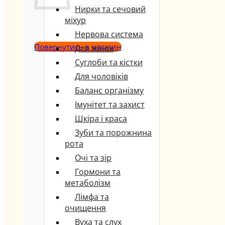
Нирки та сечовий
міхур
Нервова система
Повернутись в магазин
Для жінок
Суглоби та кістки
Для чоловіків
Баланс організму
Імунітет та захист
Шкіра і краса
Зуби та порожнина
рота
Очі та зір
Гормони та
метаболізм
Лімфа та
очищення
Вуха та слух