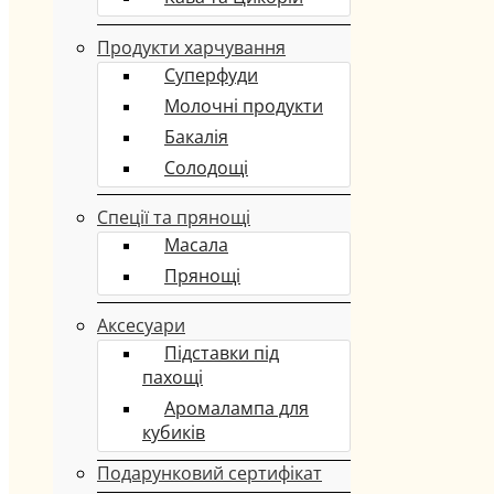
Продукти харчування
Суперфуди
Молочні продукти
Бакалія
Солодощі
Спеції та прянощі
Масала
Прянощі
Аксесуари
Підставки під
пахощі
Аромалампа для
кубиків
Подарунковий сертифікат