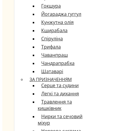
Гокшура
Йогараджа гуггул
Кунжутна олія
Кширабала
Спіруліна
Трифала
Чаванпраш
Чандрапрабха
Шатаварі
ЗА ПРИЗНАЧЕННЯМ
Серце та судини
Легкі та дихання
Травлення та
кишківник
Нирки та сечовий
міхур
Нервова система