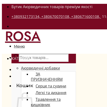
Бутик Аюрведичних товарів преміум якості
+380932173134,
+380670070108,
+380671600108,
11
ROSA
Меню
КАТЕГОРІЇ
Аюрведичні добавки
ЗА
ПРИЗНАЧЕННЯМ
Кошик
Серце та судини
Легкі та дихання
Травлення та
кишківник