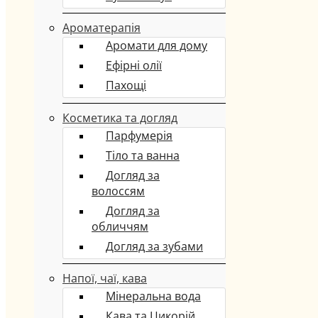
Ароматерапія
Аромати для дому
Ефірні олії
Пахощі
Косметика та догляд
Парфумерія
Тіло та ванна
Догляд за
волоссям
Догляд за
обличчям
Догляд за зубами
Напої, чаї, кава
Мінеральна вода
Кава та Цикорій