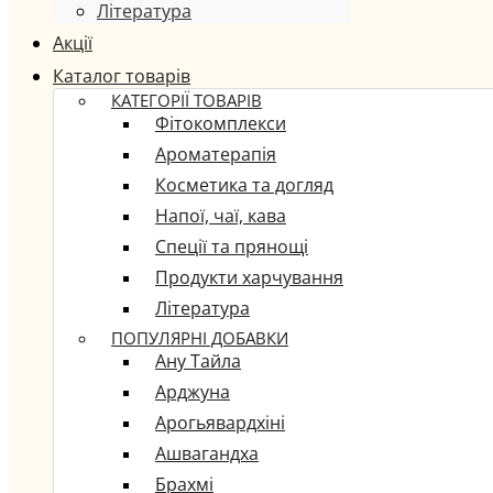
Література
Акції
Каталог товарів
КАТЕГОРІЇ ТОВАРІВ
Фітокомплекси
Ароматерапія
Косметика та догляд
Напої, чаї, кава
Спеції та прянощі
Продукти харчування
Література
ПОПУЛЯРНІ ДОБАВКИ
Ану Тайла
Арджуна
Арогьявардхіні
Ашвагандха
Брахмі