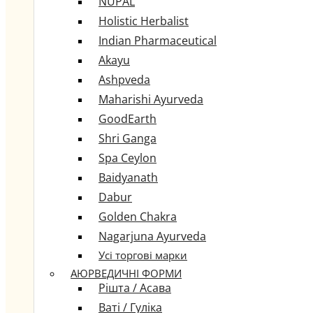
NUPAL
Holistic Herbalist
Indian Pharmaceutical
Akayu
Ashpveda
Maharishi Ayurveda
GoodEarth
Shri Ganga
Spa Ceylon
Baidyanath
Dabur
Golden Chakra
Nagarjuna Ayurveda
Усі торгові марки
АЮРВЕДИЧНІ ФОРМИ
Рішта / Асава
Ваті / Гуліка