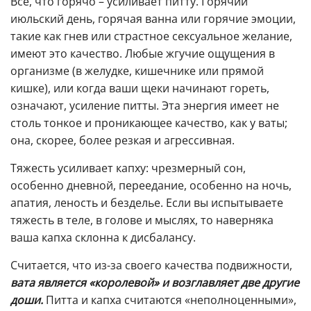
Все, что горячо – усиливает питту. Горячий
июльский день, горячая ванна или горячие эмоции,
такие как гнев или страстное сексуальное желание,
имеют это качество. Любые жгучие ощущения в
организме (в желудке, кишечнике или прямой
кишке), или когда ваши щеки начинают гореть,
означают, усиление питты. Эта энергия имеет не
столь тонкое и проникающее качество, как у ваты;
она, скорее, более резкая и агрессивная.
Тяжесть усиливает капху: чрезмерный сон,
особенно дневной, переедание, особенно на ночь,
апатия, леность и безделье. Если вы испытываете
тяжесть в теле, в голове и мыслях, то наверняка
ваша капха склонна к дисбалансу.
Считается, что из-за своего качества подвижности,
вата является «королевой» и возглавляет две другие
доши.
Питта и капха считаются «неполноценными»,