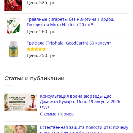
525
Цена:
грн
Травяные сигареты без никотина Нирдош
Гвоздика и Мята Nirdosh 20 шт*
260
Цена:
грн
Трифала (Triphala, GoodEarth) 60 капсул*
250
Цена:
грн
Оценка
5
из 5
Статьи и публикации
Консультация врача аюрведы Дас
Джаянта Кумар с 16 по 19 августа 2026
года
6 комментариев
Естественная защита полости рта: почему
важна не только зубная паста