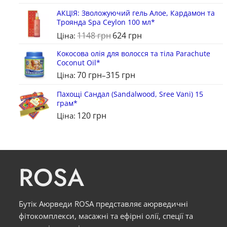
5
з 5
АКЦІЯ: Зволожуючий гель Алое, Кардамон та
Троянда Spa Ceylon 100 мл*
1148
грн
624
грн
Ціна:
Кокосова олія для волосся та тіла Parachute
Coconut Oil*
70
грн
315
грн
Ціна:
–
Пахощі Сандал (Sandalwood, Sree Vani) 15
грам*
120
грн
Ціна:
ROSA
Бутік Аюрведи ROSA представляє аюрведичні
фітокомплекси, масажні та ефірні олії, спеції та