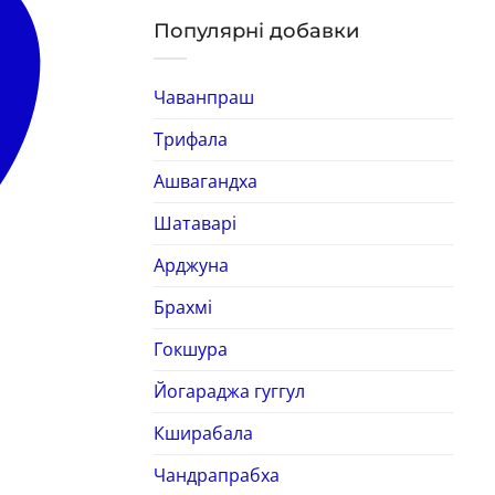
Популярні добавки
Чаванпраш
Трифала
Ашвагандха
Шатаварі
Арджуна
Брахмі
Гокшура
Йогараджа гуггул
Кширабала
Чандрапрабха