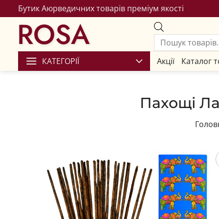
Бутик Аюрведичних товарів преміум якості
ROSA
КАТЕГОРІЇ
Акції
Каталог т
Пахощі Ла
Голов
Збере