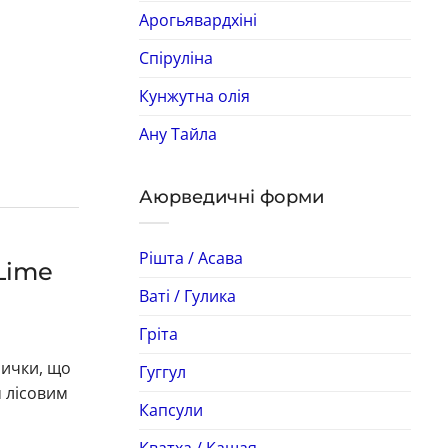
Арогьявардхіні
Спіруліна
Кунжутна олія
Ану Тайла
Аюрведичні форми
Рішта / Асава
 Lime
Ваті / Гулика
Гріта
лички, що
Гуггул
м лісовим
Капсули
Кватха / Кашая