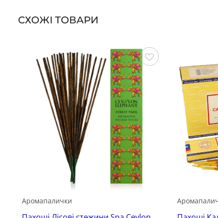
СХОЖІ ТОВАРИ
Зберегти
Аромапалички
Аромапали
Пахощі Лісові стежини Spa Ceylon
Пахощі Ка