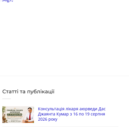
Vani) 20 грам*
Код: 3274
Оц
Ко
5
з
55
грн
Ціна:
Цін
в наявності
в 
КУПИТИ
Статті та публікації
Консультація лікаря аюрведи Дас
Джаянта Кумар з 16 по 19 серпня
2026 року