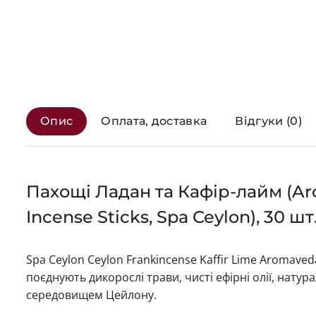
Опис
Оплата, доставка
Відгуки (0)
Пахощі Ладан та Кафір-лайм (Aro
Incense Sticks, Spa Ceylon), 30 шт
Spa Ceylon Ceylon Frankincense Kaffir Lime Aromave
поєднують дикорослі трави, чисті ефірні олії, нату
середовищем Цейлону.