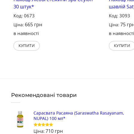
30 штук*
шавлій Sat
Код: 0673
Код: 3093
665
грн
75
гр
Ціна:
Ціна:
в наявності
в наявност
КУПИТИ
КУПИТИ
Рекомендовані товари
Сарасвата Расаяна (Saraswatha Rasayanam,
NUPAL) 100 мл*
710
грн
Ціна:
Оцінено в