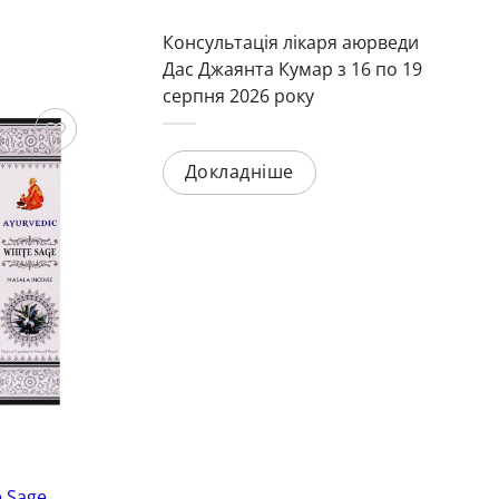
Консультація лікаря аюрведи
Дас Джаянта Кумар з 16 по 19
серпня 2026 року
Докладніше
Зберегти
Зберегти
Аромапалички
Ар
 Sage,
Пахощі Ом Флора (Om Flora, Shree
Па