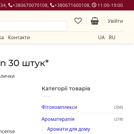
134,
+380670070108,
+380671600108,
11:00-19:00
Увійти
ка
Контакти
UA
RU
n 30 штук*
алички
Категорії товарів
Фітокомплекси
(356)
Ароматерапія
(218)
Аромати для дому
Incense