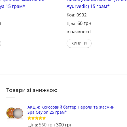
ya 15 грам*
Ayurvedic) 15 грам*
Код: 0932
н
60
грн
Ціна:
і
в наявності
КУПИТИ
Товари зі знижкою
АКЦІЯ: Кокосовий баттер Нероли та Жасмин
Spa Ceylon 25 грам*
560
грн
300
грн
Оцінено в
Ціна: