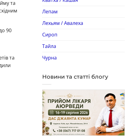
йму та
східним
Лепам
Лехьям / Авалеха
до 90
Сироп
Тайла
Чурна
тів та
юдили
Новини та статті блогу