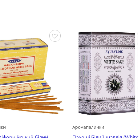
Зберегти
чки
Аромапалички
ліфорнійський білий
Пахощі Білий шавлія (White