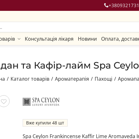
+380932173
оварів
Консультація лікаря
Новини
Оплата, достав
дан та Кафір-лайм Spa Ceylo
на
/
Каталог товарів
/
Ароматерапія
/
Пахощі
/
Аромап
гти
Вже купили
48
Spa Ceylon Frankincense Kaffir Lime Aromaveda 