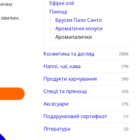
Ефірні олії
лички
Пахощі
 хвилин.
Бруски Пало Санто
Ароматичні конуси
Аромапалички
Косметика та догляд
(509)
Напої, чаї, кава
(79)
Продукти харчування
(50)
Спеції та прянощі
(33)
Аксесуари
(15)
Подарунковий сертифікат
(1)
Література
(2)