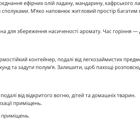
єднання ефірних олій ладану, мандарину, кафрського ла
сполуками. М’яко наповнює житловий простір багатим 
а для збереження насиченості аромату. Час горіння — 
рмостійкий контейнер, подалі від легкозаймистих предме
секунд та задути полум’я. Залишити, щоб пахощі розповс
подалі від відкритого вогню, дітей та домашніх тварин.
зації приміщень.
 приміщень.