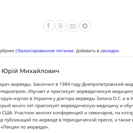
рубрике
Сбалансированное питание
. Добавить в
закладки
.
 Юрій Михайлович
рач аюрведы. Закончил в 1984 году Днепропетровский мед
«педиатрия». Изучает и практикует аюрведическую медицину
торую изучал в Украине у доктора аюрведы Залиса О.С. и в
торый много лет практикует аюрведическую медицину и обу
и США. Участник многих конференций и семинаров, на кото
р публикаций по аюрведе в периодической прессе, а также 
 «Лекции по аюрведе».