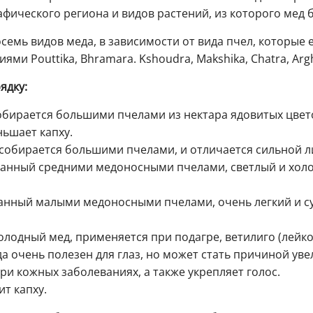
афического региона и видов растений, из которого мед 
семь видов меда, в зависимости от вида пчел, которые 
ями Pouttika, Bhramara. Kshoudra, Makshika, Chatra, Argh
ядку:
д собирается большими пчелами из нектара ядовитых цвет
ньшает капху.
д собирается большими пчелами, и отличается сильной 
бранный средними медоносными пчелами, светлый и хол
бранный малыми медоносными пчелами, очень легкий и с
холодный мед, применяется при подагре, ветилиго (лейк
еда очень полезен для глаз, но может стать причиной ув
при кожных заболеваниях, а также укрепляет голос.
ит капху.