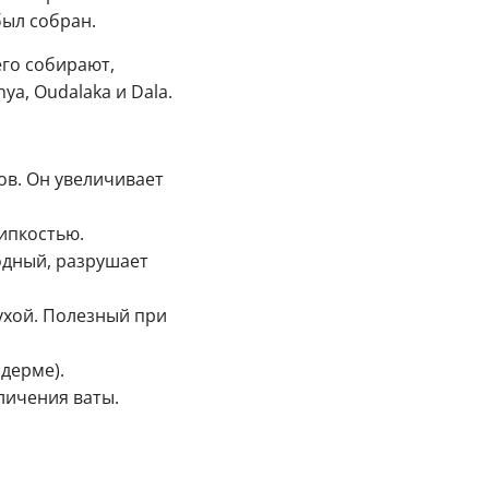
был собран.
его собирают,
ya, Oudalaka и Dala.
ов. Он увеличивает
липкостью.
одный, разрушает
ухой. Полезный при
одерме).
еличения ваты.