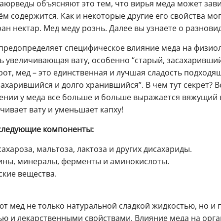
и аюрведы объясняют это тем, что вирья меда может зав
ём содержится. Как и некоторые другие его свойства могу
ан нектар. Мед меду рознь. Далее вы узнаете о разнови
 предопределяет специфическое влияние меда на физиол
ь увеличивающая вату, особенно “старый, засахаривший
от, мед – это единственная и лучшая сладость подходящ
сахарившийся и долго хранившийся”. В чем тут секрет? В
ении у меда все больше и больше выражается вяжущий в
чивает вату и уменьшает капху!
 следующие компоненты:
 сахароза, мальтоза, лактоза и других дисахариды.
мины, минералы, ферменты и аминокислоты.
ские вещества.
т мед не только натуральной сладкой жидкостью, но и 
ю и лекарственными свойствами. Влияние меда на орга