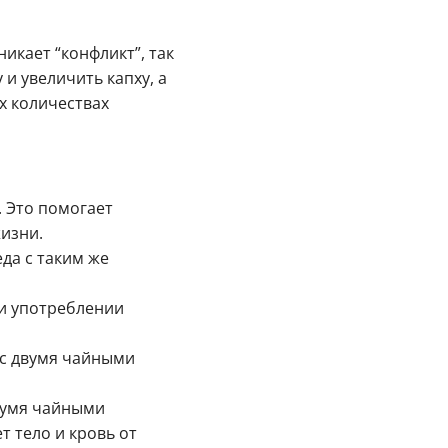
икает “конфликт”, так
и увеличить капху, а
х количествах
. Это помогает
изни.
да с таким же
ри употреблении
 с двумя чайными
двумя чайными
 тело и кровь от