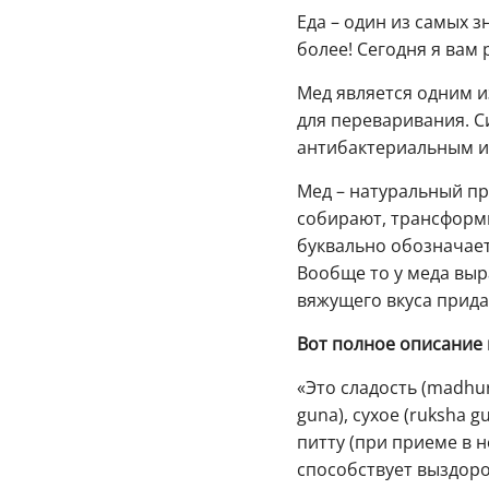
Еда – один из самых з
более! Сегодня я вам 
Мед является одним и
для переваривания. 
антибактериальным и
Мед – натуральный п
собирают, трансформи
буквально обозначает
Вообще то у меда выр
вяжущего вкуса прида
Вот полное описание 
«Это сладость (madhur
guna), сухое (ruksha 
питту (при приеме в н
способствует выздоро