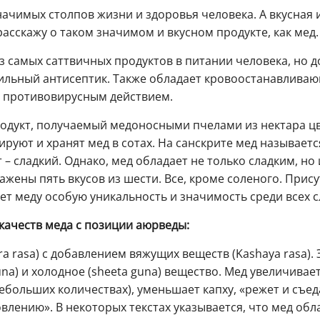
начимых столпов жизни и здоровья человека. А вкусная и
расскажу о таком значимом и вкусном продукте, как мед.
з самых саттвичных продуктов в питании человека, но 
Сильный антисептик. Также обладает кровоостанавлива
 противовирусным действием.
родукт, получаемый медоносными пчелами из нектара ц
руют и хранят мед в сотах. На санскрите мед называетс
 – сладкий. Однако, мед обладает не только сладким, но
ажены пять вкусов из шести. Все, кроме соленого. При
ет меду особую уникальность и значимость среди всех с
качеств меда с позиции аюрведы:
a rasa) с добавлением вяжущих веществ (Kashaya rasa). 
guna) и холодное (sheeta guna) вещество. Мед увеличивае
ебольших количествах), уменьшает капху, «режет и съед
влению». В некоторых текстах указывается, что мед обл