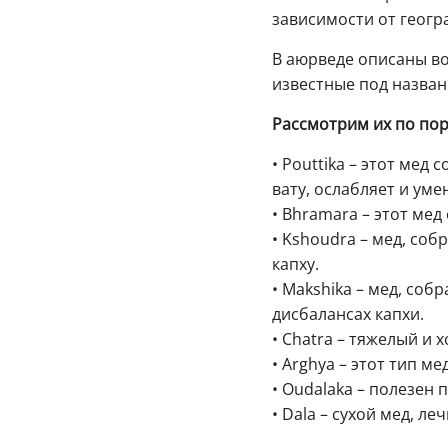
зависимости от геогр
В аюрведе описаны во
известные под названи
Рассмотрим их по пор
• Pouttika – этот ме
вату, ослабляет и уме
• Bhramara – этот ме
• Kshoudra – мед, со
капху.
• Makshika – мед, со
дисбалансах капхи.
• Chatra – тяжелый и 
• Arghya – этот тип м
• Oudalaka – полезен 
• Dala – сухой мед, леч