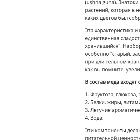
(ushna guna). Знаток
растений, которая в н
каких цветов был собр
Эта характеристика и
единственная сладост
хранившийся”. Наобор
особенно “старый, за
при дли тельном хран
как вы помните, увели
В состав меда входят
1. Фруктоза, глюкоза,
2. Белки, жиры, вита
3. Летучие ароматиче
4. Вода.
Эти компоненты делаю
питательной ценность