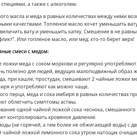
 специями, а также с алкоголем.
го масла и меда в равных количествах между ними возн
ными качествами. Топленое масло хочет уменьшить вату 
увеличить вату и уменьшить капху. Смешение в не равны
ликт”. Или топленое масло, или мед: кто-то берет верх!
зные смеси с медом:
 ложки меда с соком моркови и регулярно употребляют
нь полезно для людей, ведущих малоподвижный образ ж
ода, при кашле, простудах, смешивают 2 чайные ложки ме
иря и употребляют как можно чаще.
ого перца, меда и сока имбиря в равных количествах п
ают облегчить симптомы астмы.
ование одной чайной ложкой сока чеснока, смешанного
ет контролировать кровяное давление.
 воды (не горячей, а тем более не обжигающей воды) с 
 чайной ложкой лимонного сока утром натощак очищает