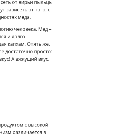
исеть от вирьи пыльцы
т зависеть от того, с
дностях меда.
огию человека. Мед –
ся и долго
ая капхам. Опять же,
се достаточно просто:
кус! А вяжущий вкус,
продуктом с высокой
низм различается в