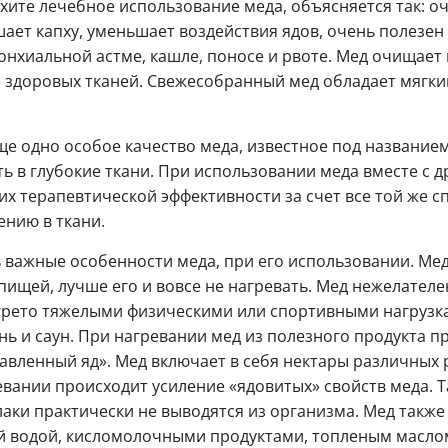
хите лечебное использование меда, объясняется так: оч
шает капху, уменьшает воздействия ядов, очень полезен
нхиальной астме, кашле, поносе и рвоте. Мед очищает 
е здоровых тканей. Свежесобранный мед обладает мягк
е одно особое качество меда, известное под названием
ь в глубокие ткани. При использовании меда вместе с д
их терапевтической эффективности за счет все той же с
нию в ткани.
ь важные особенности меда, при его использовании. Мед
пищей, лучше его и вовсе не нагревать. Мед нежелателе
грето тяжелыми физическими или спортивными нагрузка
ь и саун. При нагревании мед из полезного продукта п
вленный яд». Мед включает в себя нектары различных р
евании происходит усиление «ядовитых» свойств меда. 
аки практически не выводятся из организма. Мед также 
й водой, кисломолочными продуктами, топленым масло