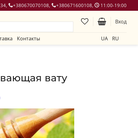
134,
+380670070108,
+380671600108,
11:00-19:00
Вход
тавка
Контакты
UA
RU
ивающая вату
ч