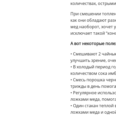
количествах, острыми
При смешении топлено
как они обладают раз
мед наоборот, хочет 
исключает такой “конф
А вот некоторые поле
• Смешивают 2 чайные
улучшить зрение, оче
• В холодый период г
количеством сока имб
• Смесь порошка черн
трижды в день помог
• Регулярное использ
ложками меда, помога
• Один стакан теплой
ложками меда и одной