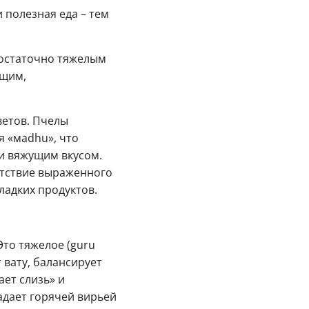
 полезная еда – тем
достаточно тяжелым
ющим,
ветов. Пчелы
я «мadhu», что
 и вяжущим вкусом.
сутствие выраженного
ладких продуктов.
Это тяжелое (guru
т вату, балансирует
ает слизь» и
адает горячей вирьей