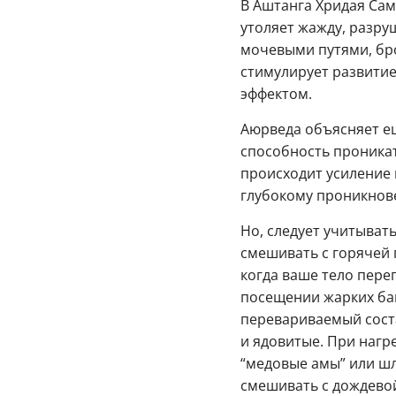
В Аштанга Хридая Сам
утоляет жажду, разру
мочевыми путями, бро
стимулирует развити
эффектом.
Аюрведа объясняет ещ
способность проникат
происходит усиление 
глубокому проникнове
Но, следует учитыват
смешивать с горячей 
когда ваше тело пере
посещении жарких бан
перевариваемый соста
и ядовитые. При нагр
“медовые амы” или шл
смешивать с дождево