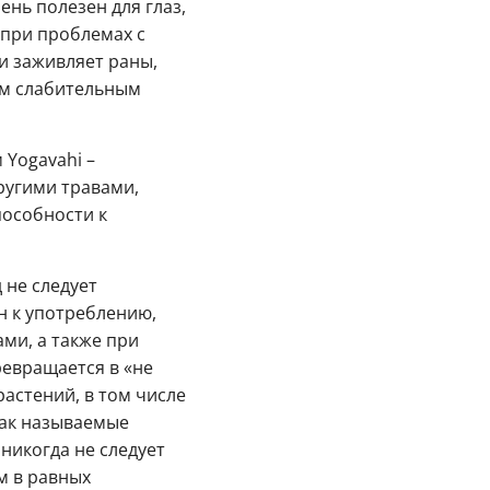
ень полезен для глаз,
 при проблемах с
и заживляет раны,
им слабительным
 Yogavahi –
ругими травами,
пособности к
 не следует
н к употреблению,
ми, а также при
ревращается в «не
астений, в том числе
Так называемые
никогда не следует
м в равных