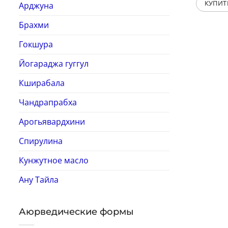
КУПИТ
Арджуна
Брахми
Гокшура
Йогараджа гуггул
Кширабала
Чандрапрабха
Арогьявардхини
Спирулина
Кунжутное масло
Ану Тайла
Аюрведические формы