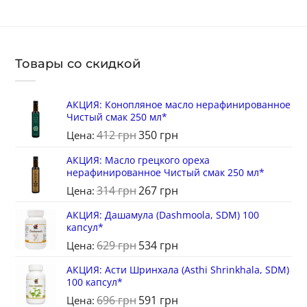
Товары со скидкой
АКЦИЯ: Конопляное масло нерафинированное
Чистый смак 250 мл*
412
грн
350
грн
Цена:
АКЦИЯ: Масло грецкого ореха
нерафинированное Чистый смак 250 мл*
314
грн
267
грн
Цена:
АКЦИЯ: Дашамула (Dashmoola, SDM) 100
капсул*
629
грн
534
грн
Цена:
АКЦИЯ: Асти Шринхала (Asthi Shrinkhala, SDM)
100 капсул*
696
грн
591
грн
Цена: