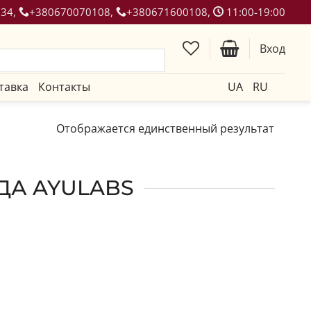
134,
+380670070108,
+380671600108,
11:00-19:00
Вход
тавка
Контакты
UA
RU
Отображается единственный результат
ДА AYULABS