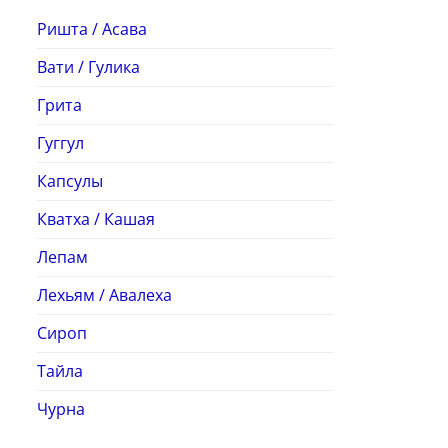
Ришта / Асава
Вати / Гулика
Грита
Гуггул
Капсулы
Кватха / Кашая
Лепам
Лехьям / Авалеха
Сироп
Тайла
Чурна