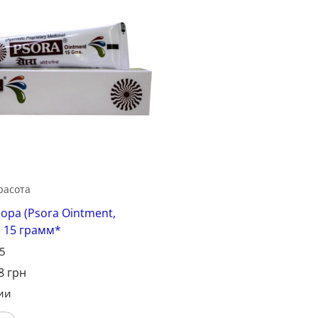
Сохранить
расота
ора (Psora Ointment,
) 15 грамм*
25
8
грн
ии