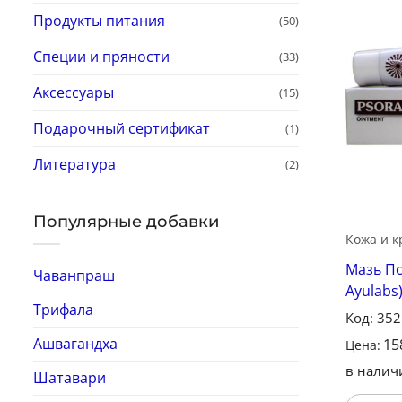
Продукты питания
(50)
Специи и пряности
(33)
Аксессуары
(15)
Подарочный сертификат
(1)
Литература
(2)
Популярные добавки
Кожа и к
Мазь Пс
Чаванпраш
Ayulabs
Трифала
Код: 35
Ашвагандха
15
Цена:
в налич
Шатавари