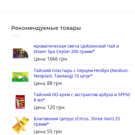
Рекомендуемые товары
Ароматическая свеча Цейлонский Чай и
Иланг Spa Ceylon 200 грамм*
1666
грн
Цена:
Тайский пластырь с перцем Необун (Neobun,
Neoplast, Таиланд) 10 штук*
88
грн
Цена:
Тайский DD-крем с экстрактом арбуза и SPF50
8 мл*
120
грн
Цена:
Благовония Цитрус (Citrus, Shree Vani) 25
грамм*
55
грн
Цена: