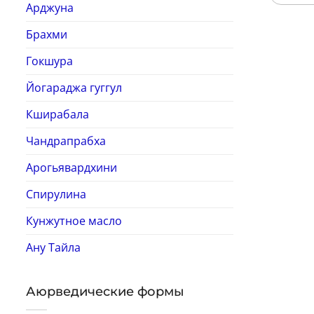
Арджуна
Брахми
Гокшура
Йогараджа гуггул
Кширабала
Чандрапрабха
Арогьявардхини
Спирулина
Кунжутное масло
Ану Тайла
Аюрведические формы