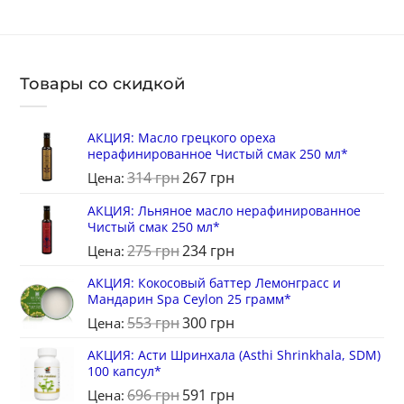
Товары со скидкой
АКЦИЯ: Масло грецкого ореха
нерафинированное Чистый смак 250 мл*
314
грн
267
грн
Цена:
АКЦИЯ: Льняное масло нерафинированное
Чистый смак 250 мл*
275
грн
234
грн
Цена:
АКЦИЯ: Кокосовый баттер Лемонграсс и
Мандарин Spa Ceylon 25 грамм*
553
грн
300
грн
Цена:
АКЦИЯ: Асти Шринхала (Asthi Shrinkhala, SDM)
100 капсул*
696
грн
591
грн
Цена: