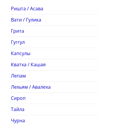
Ришта / Асава
Вати / Гулика
Грита
Гуггул
Капсулы
Кватха / Кашая
Лепам
Лехьям / Авалеха
Сироп
Тайла
Чурна