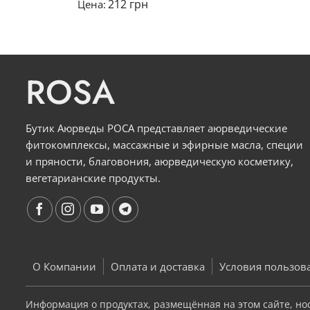
212
грн
Цена:
Оценка
5
из 5
ROSA
Бутик Аюрведы РОСА представляет аюрведические
фитокомплексы, массажные и эфирные масла, специи
и пряности, благовония, аюрведическую косметику,
вегетарианские продукты.
О Компании
Оплата и доставка
Условия пользов
Информация о продуктах, размещённая на этом сайте, но