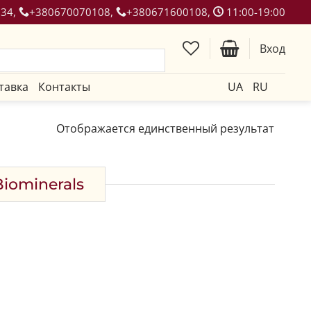
134,
+380670070108,
+380671600108,
11:00-19:00
Вход
тавка
Контакты
UA
RU
Отображается единственный результат
iominerals