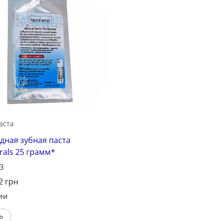
Сохранить
аста
ная зубная паста
rals 25 грамм*
23
2
грн
ии
Ь